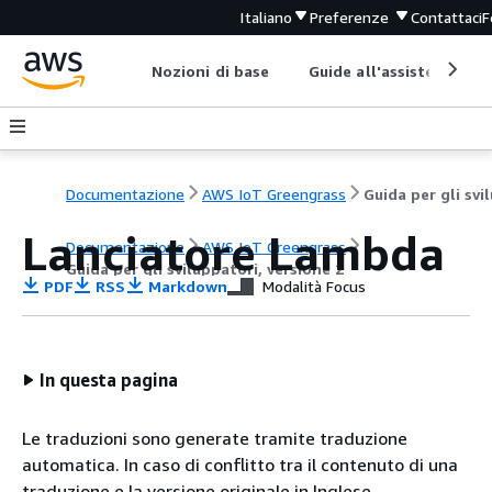
Italiano
Preferenze
Contattaci
F
Nozioni di base
Guide all'assistenza
Documentazione
AWS IoT Greengrass
Lanciatore Lambda
Documentazione
AWS IoT Greengrass
Guida per gli sviluppatori, versione 2
PDF
RSS
Markdown
Modalità Focus
In questa pagina
Le traduzioni sono generate tramite traduzione
automatica. In caso di conflitto tra il contenuto di una
traduzione e la versione originale in Inglese,