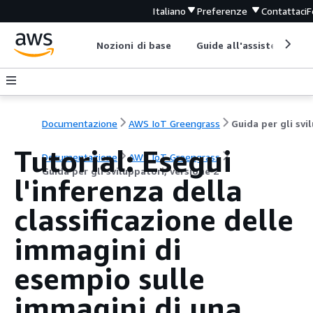
Italiano
Preferenze
Contattaci
F
Nozioni di base
Guide all'assistenza
Documentazione
AWS IoT Greengrass
Tutorial: Esegui
Documentazione
AWS IoT Greengrass
Guida per gli sviluppatori, versione 2
l'inferenza della
classificazione delle
immagini di
esempio sulle
immagini di una