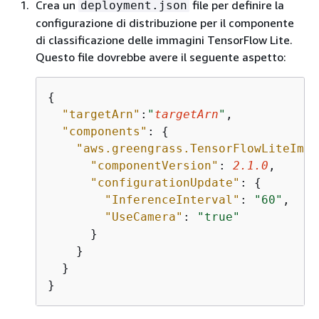
Crea un
file per definire la
deployment.json
configurazione di distribuzione per il componente
di classificazione delle immagini TensorFlow Lite.
Questo file dovrebbe avere il seguente aspetto:
{
"targetArn"
:
"
targetArn
"
,

"components"
: 
{
"aws.greengrass.TensorFlowLiteImag
"componentVersion"
: 
2.1
.0
,

"configurationUpdate"
: 
{
"InferenceInterval"
: 
"60"
,

"UseCamera"
: 
"true"
      }

    }

  }

}