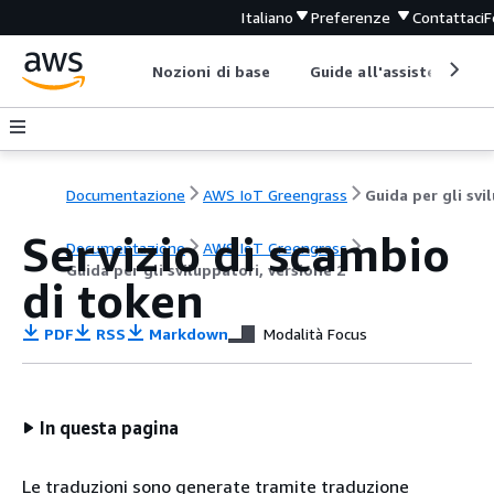
Italiano
Preferenze
Contattaci
F
Nozioni di base
Guide all'assistenza
Documentazione
AWS IoT Greengrass
Servizio di scambio
Documentazione
AWS IoT Greengrass
Guida per gli sviluppatori, versione 2
di token
PDF
RSS
Markdown
Modalità Focus
In questa pagina
Le traduzioni sono generate tramite traduzione