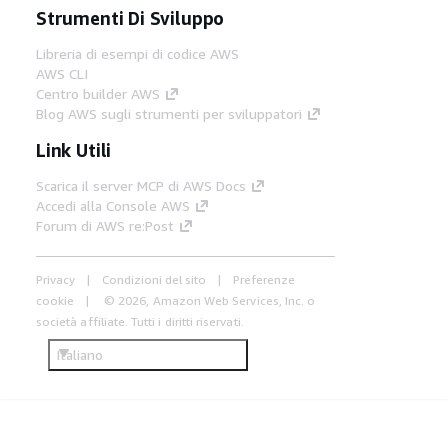
Strumenti Di Sviluppo
Libreria di esempi di codice AWS
AWS CLI
Centro builder AWS
Blog AWS sugli strumenti per sviluppatori
Link Utili
Scarica il server MCP di AWS Docs
Accedi alla Console AWS
Forum di AWS re:Post
Privacy
Condizioni del sito
Preferenze
cookie
© 2026, Amazon Web Services, Inc. o
società affiliate. Tutti i diritti riservati.
Italiano