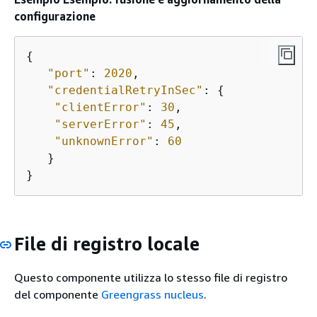
configurazione
{
"port"
: 
2020
,

"credentialRetryInSec"
: 
{
"clientError"
: 
30
,

"serverError"
: 
45
,

"unknownError"
: 
60
   }

}
File di registro locale
Questo componente utilizza lo stesso file di registro
del componente
Greengrass nucleus
.