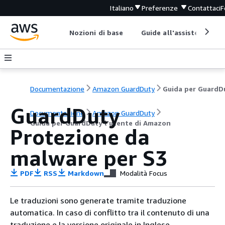
Italiano
Preferenze
Contattaci
F
Nozioni di base
Guide all'assistenza
Documentazione
Amazon GuardDuty
GuardDuty
Documentazione
Amazon GuardDuty
Guida per GuardDuty l'utente di Amazon
Protezione da
malware per S3
PDF
RSS
Markdown
Modalità Focus
Le traduzioni sono generate tramite traduzione
automatica. In caso di conflitto tra il contenuto di una
traduzione e la versione originale in Inglese,