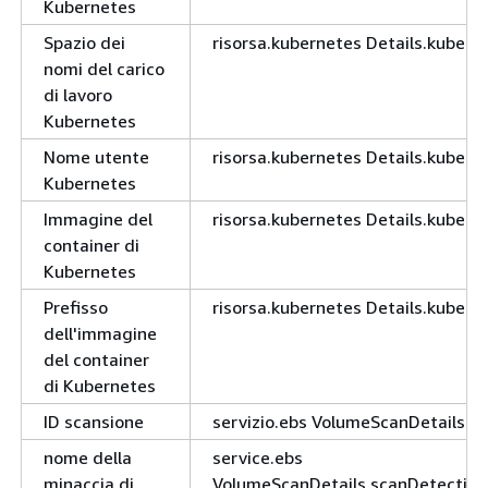
Kubernetes
Spazio dei
risorsa.kubernetes Details.kuber
nomi del carico
di lavoro
Kubernetes
Nome utente
risorsa.kubernetes Details.kuber
Kubernetes
Immagine del
risorsa.kubernetes Details.kuber
container di
Kubernetes
Prefisso
risorsa.kubernetes Details.kuber
dell'immagine
del container
di Kubernetes
ID scansione
servizio.ebs VolumeScanDetails.s
nome della
service.ebs
minaccia di
VolumeScanDetails.scanDetectio