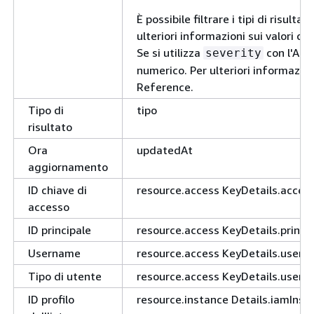
È possibile filtrare i tipi di risultati
ulteriori informazioni sui valori di
Se si utilizza
con l'API
severity
numerico. Per ulteriori informazio
Reference.
Tipo di
tipo
risultato
Ora
updatedAt
aggiornamento
ID chiave di
resource.access KeyDetails.acces
accesso
ID principale
resource.access KeyDetails.princip
Username
resource.access KeyDetails.user
Tipo di utente
resource.access KeyDetails.userT
ID profilo
resource.instance Details.iamInsta