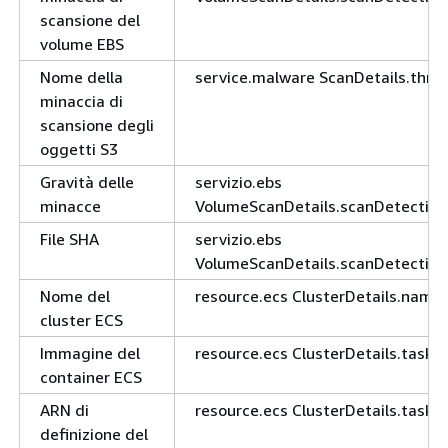
scansione del
volume EBS
Nome della
service.malware ScanDetails.thre
minaccia di
scansione degli
oggetti S3
Gravità delle
servizio.ebs
minacce
VolumeScanDetails.scanDetectio
File SHA
servizio.ebs
VolumeScanDetails.scanDetection
Nome del
resource.ecs ClusterDetails.name
cluster ECS
Immagine del
resource.ecs ClusterDetails.taskD
container ECS
ARN di
resource.ecs ClusterDetails.taskDe
definizione del