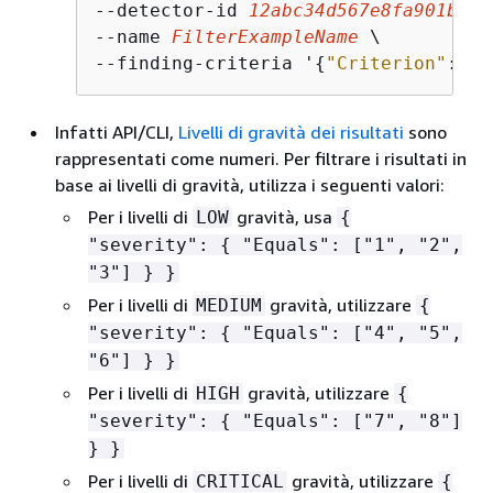
--detector-id 
12
abc34d567e8fa901bc2d
--name 
FilterExampleName
 \

--finding-criteria '
{
"Criterion"
: 
{
"
Infatti API/CLI,
Livelli di gravità dei risultati
sono
rappresentati come numeri. Per filtrare i risultati in
base ai livelli di gravità, utilizza i seguenti valori:
Per i livelli di
gravità, usa
LOW
{
"severity":
{
"Equals": ["1", "2",
"3"] } }
Per i livelli di
gravità, utilizzare
MEDIUM
{
"severity":
{
"Equals": ["4", "5",
"6"] } }
Per i livelli di
gravità, utilizzare
HIGH
{
"severity":
{
"Equals": ["7", "8"]
} }
Per i livelli di
gravità, utilizzare
CRITICAL
{