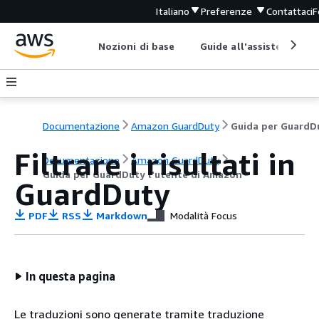
Italiano
Preferenze
Contattaci
F
Nozioni di base
Guide all'assistenza
Documentazione
Amazon GuardDuty
Filtrare i risultati in
Documentazione
Amazon GuardDuty
Guida per GuardDuty l'utente di Amazon
GuardDuty
PDF
RSS
Markdown
Modalità Focus
In questa pagina
Le traduzioni sono generate tramite traduzione