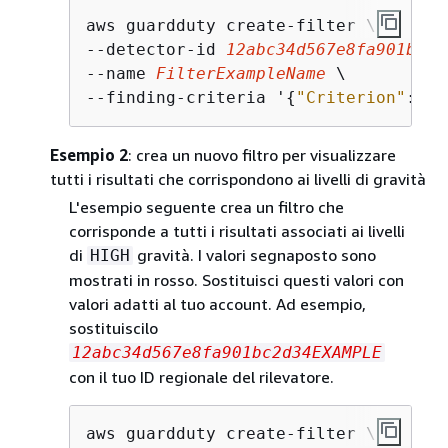
aws guardduty create-filter \

--detector-id 
12
abc34d567e8fa901bc2d
--name 
FilterExampleName
 \

--finding-criteria '
{
"Criterion"
: 
{
"
Esempio 2
: crea un nuovo filtro per visualizzare
tutti i risultati che corrispondono ai livelli di gravità
L'esempio seguente crea un filtro che
corrisponde a tutti i risultati associati ai livelli
di
gravità. I valori segnaposto sono
HIGH
mostrati in rosso. Sostituisci questi valori con
valori adatti al tuo account. Ad esempio,
sostituiscilo
12abc34d567e8fa901bc2d34EXAMPLE
con il tuo ID regionale del rilevatore.
aws guardduty create-filter \
