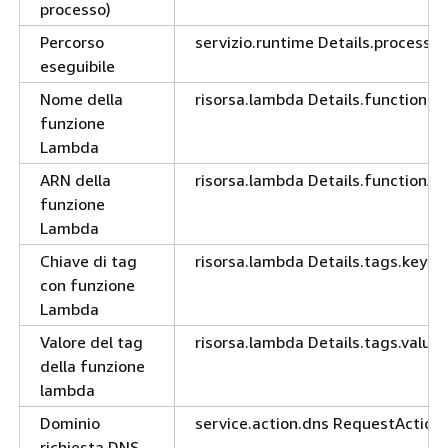
processo)
Percorso
servizio.runtime Details.process.
eseguibile
Nome della
risorsa.lambda Details.functionN
funzione
Lambda
ARN della
risorsa.lambda Details.functionAr
funzione
Lambda
Chiave di tag
risorsa.lambda Details.tags.key
con funzione
Lambda
Valore del tag
risorsa.lambda Details.tags.value
della funzione
lambda
Dominio
service.action.dns RequestAction
richiesta DNS