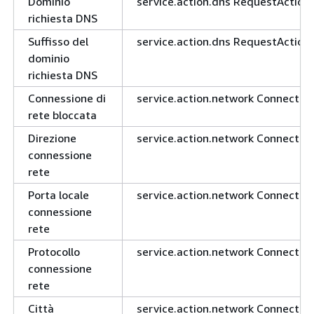
Dominio
service.action.dns RequestAction
richiesta DNS
Suffisso del
service.action.dns RequestAction
dominio
richiesta DNS
Connessione di
service.action.network Connectio
rete bloccata
Direzione
service.action.network Connectio
connessione
rete
Porta locale
service.action.network Connection
connessione
rete
Protocollo
service.action.network Connection
connessione
rete
Città
service.action.network Connection