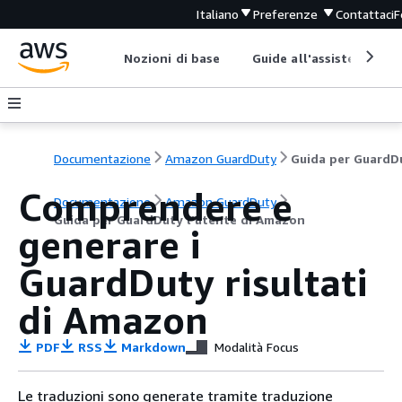
Italiano
Preferenze
Contattaci
F
Nozioni di base
Guide all'assistenza
Documentazione
Amazon GuardDuty
Comprendere e
Documentazione
Amazon GuardDuty
Guida per GuardDuty l'utente di Amazon
generare i
GuardDuty risultati
di Amazon
PDF
RSS
Markdown
Modalità Focus
Le traduzioni sono generate tramite traduzione