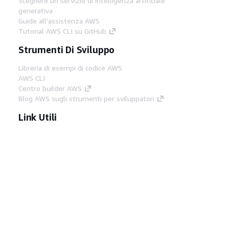
Scegliere un servizio di intelligenza artificiale
generativa
Guide all'assistenza AWS
Tutorial AWS CLI su GitHub
Strumenti Di Sviluppo
Libreria di esempi di codice AWS
AWS CLI
Centro builder AWS
Blog AWS sugli strumenti per sviluppatori
Link Utili
Scarica il server MCP di AWS Docs
Accedi alla Console AWS
Forum di AWS re:Post
Privacy
Condizioni del sito
Preferenze
cookie
© 2026, Amazon Web Services, Inc. o
società affiliate. Tutti i diritti riservati.
Italiano