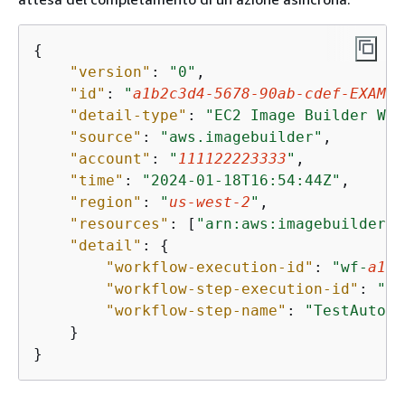
{
"version"
: 
"0"
,

"id"
: 
"
a1b2c3d4-5678-90ab-cdef-EXAMPL
"detail-type"
: 
"EC2 Image Builder Wor
"source"
: 
"aws.imagebuilder"
,

"account"
: 
"
111122223333
"
,

"time"
: 
"2024-01-18T16:54:44Z"
,

"region"
: 
"
us-west-2
"
,

"resources"
: [
"arn:aws:imagebuilder:
u
"detail"
: 
{
"workflow-execution-id"
: 
"wf-
a1b2
"workflow-step-execution-id"
: 
"st
"workflow-step-name"
: 
"TestAutoSN
    }

}