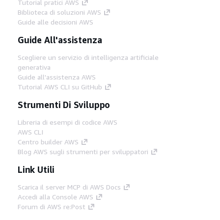
Tutorial pratici AWS
Biblioteca di soluzioni AWS
Guide alle decisioni AWS
Guide All'assistenza
Scegliere un servizio di intelligenza artificiale
generativa
Guide all'assistenza AWS
Tutorial AWS CLI su GitHub
Strumenti Di Sviluppo
Libreria di esempi di codice AWS
AWS CLI
Centro builder AWS
Blog AWS sugli strumenti per sviluppatori
Link Utili
Scarica il server MCP di AWS Docs
Accedi alla Console AWS
Forum di AWS re:Post