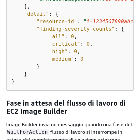
    ],

"detail"
: 
{
"resource-id"
: 
"
i-1234567890abcde
"finding-severity-counts"
: 
{
"all"
: 
0
,

"critical"
: 
0
,

"high"
: 
0
,

"medium"
: 
0
        }

    }

}
Fase in attesa del flusso di lavoro di
EC2 Image Builder
Image Builder invia un messaggio quando una fase del
flusso di lavoro si interrompe in
WaitForAction
attesa del completamento di un'azione asincrona.