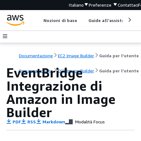
Italiano
Preferenze
Contattaci
F
Nozioni di base
Guide all'assistenza
Documentazione
EC2 Image Builder
Guida per l’utente
EventBridge
Documentazione
EC2 Image Builder
Guida per l’utente
Integrazione di
Amazon in Image
Builder
PDF
RSS
Markdown
Modalità Focus