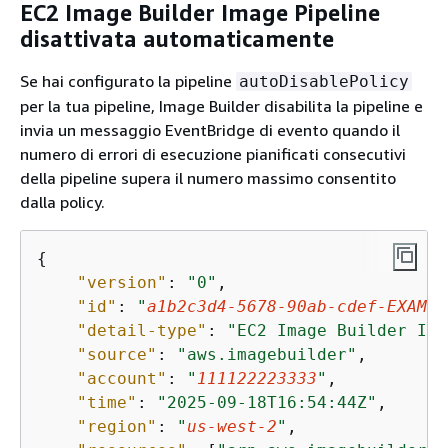
EC2 Image Builder Image Pipeline
disattivata automaticamente
Se hai configurato la pipeline
autoDisablePolicy
per la tua pipeline, Image Builder disabilita la pipeline e
invia un messaggio EventBridge di evento quando il
numero di errori di esecuzione pianificati consecutivi
della pipeline supera il numero massimo consentito
dalla policy.
{
"version"
: 
"0"
,

"id"
: 
"
a1b2c3d4-5678-90ab-cdef-EXAMPL
"detail-type"
: 
"EC2 Image Builder Ima
"source"
: 
"aws.imagebuilder"
,

"account"
: 
"
111122223333
"
,

"time"
: 
"2025-09-18T16:54:44Z"
,

"region"
: 
"
us-west-2
"
,
