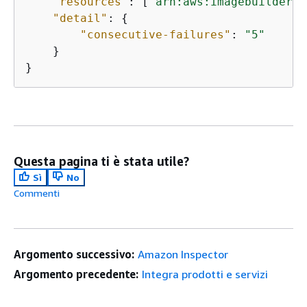
"resources"
: [
"arn:aws:imagebuilder:
u
"detail"
: 
{
"consecutive-failures"
: 
"5"
    }

}
Questa pagina ti è stata utile?
Sì
No
Commenti
Argomento successivo:
Amazon Inspector
Argomento precedente:
Integra prodotti e servizi