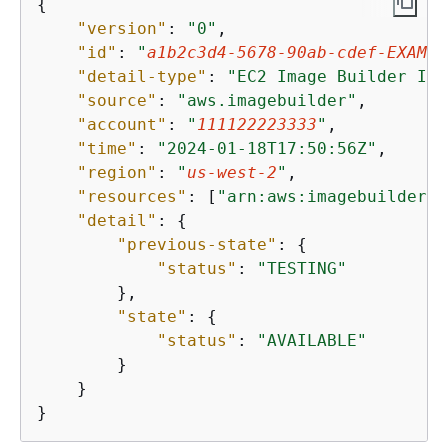
{
"version"
: 
"0"
,

"id"
: 
"
a1b2c3d4-5678-90ab-cdef-EXAMPL
"detail-type"
: 
"EC2 Image Builder Ima
"source"
: 
"aws.imagebuilder"
,

"account"
: 
"
111122223333
"
,

"time"
: 
"2024-01-18T17:50:56Z"
,

"region"
: 
"
us-west-2
"
,

"resources"
: [
"arn:aws:imagebuilder:
u
"detail"
: 
{
"previous-state"
: 
{
"status"
: 
"TESTING"
        },

"state"
: 
{
"status"
: 
"AVAILABLE"
        }

    }

}