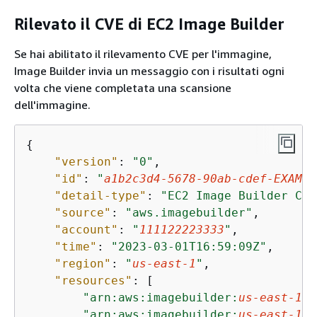
Rilevato il CVE di EC2 Image Builder
Se hai abilitato il rilevamento CVE per l'immagine,
Image Builder invia un messaggio con i risultati ogni
volta che viene completata una scansione
dell'immagine.
{
"version"
: 
"0"
,

"id"
: 
"
a1b2c3d4-5678-90ab-cdef-EXAMPL
"detail-type"
: 
"EC2 Image Builder CVE
"source"
: 
"aws.imagebuilder"
,

"account"
: 
"
111122223333
"
,

"time"
: 
"2023-03-01T16:59:09Z"
,

"region"
: 
"
us-east-1
"
,

"resources"
: [

"arn:aws:imagebuilder:
us-east-1
:
1
"arn:aws:imagebuilder:
us-east-1
:
1