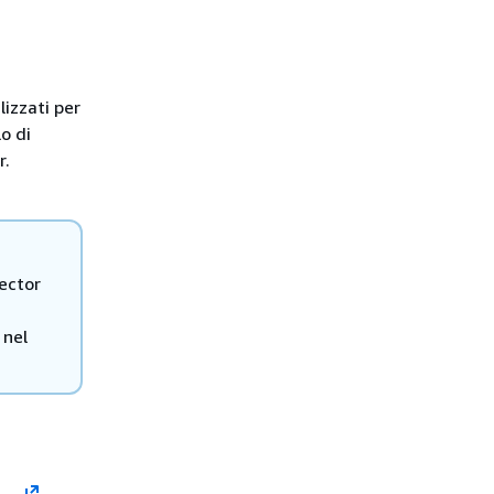
lizzati per
o di
r.
ector
 nel