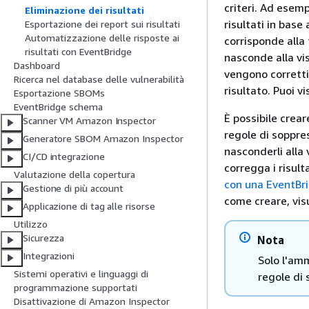
criteri. Ad esem
Eliminazione dei risultati
risultati in base
Esportazione dei report sui risultati
Automatizzazione delle risposte ai
corrisponde alla 
risultati con EventBridge
nasconde alla vis
Dashboard
vengono corretti
Ricerca nel database delle vulnerabilità
risultato. Puoi vi
Esportazione SBOMs
EventBridge schema
È possibile crear
Scanner VM Amazon Inspector
regole di soppres
Generatore SBOM Amazon Inspector
nasconderli alla 
CI/CD integrazione
corregga i risult
Valutazione della copertura
con una EventBr
Gestione di più account
come creare, vis
Applicazione di tag alle risorse
Utilizzo
Sicurezza
Nota
Integrazioni
Solo l'amm
Sistemi operativi e linguaggi di
regole di 
programmazione supportati
Disattivazione di Amazon Inspector