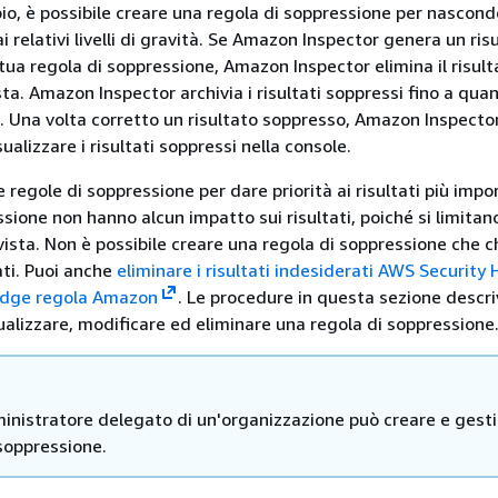
pio, è possibile creare una regola di soppressione per nascond
 ai relativi livelli di gravità. Se Amazon Inspector genera un ris
tua regola di soppressione, Amazon Inspector elimina il risult
ta. Amazon Inspector archivia i risultati soppressi fino a qu
. Una volta corretto un risultato soppresso, Amazon Inspector
sualizzare i risultati soppressi nella console.
e regole di soppressione per dare priorità ai risultati più impo
sione non hanno alcun impatto sui risultati, poiché si limitan
vista. Non è possibile creare una regola di soppressione che c
ati. Puoi anche
eliminare i risultati indesiderati AWS Securit
idge regola Amazon
. Le procedure in questa sezione descr
ualizzare, modificare ed eliminare una regola di soppressione
inistratore delegato di un'organizzazione può creare e gesti
soppressione.