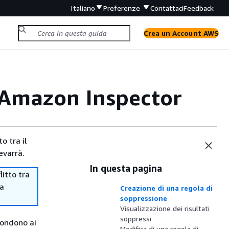
Italiano
Preferenze
Contattaci
Feedback
Crea un Account AWS
i Amazon Inspector
o tra il
evarrà.
In questa pagina
itto tra
ma
Creazione di una regola di
soppressione
Visualizzazione dei risultati
soppressi
pondono ai
Modifica di una regola di