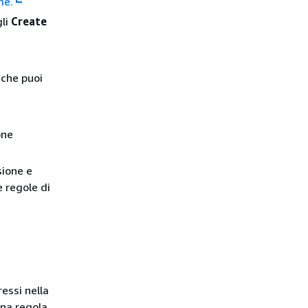
me.
li
Create
o che puoi
one
sione e
e regole di
essi nella
una regola