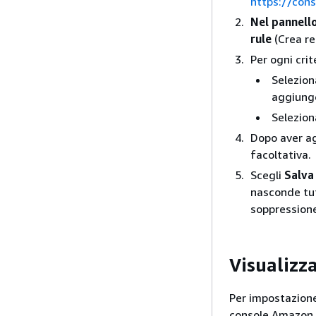
https://con
Nel pannello
rule
(Crea re
Per ogni crit
Seleziona
aggiunge
Seleziona
Dopo aver ag
facoltativa.
Scegli
Salva
nasconde tutt
soppressione
Visualizza
Per impostazione 
console Amazon In