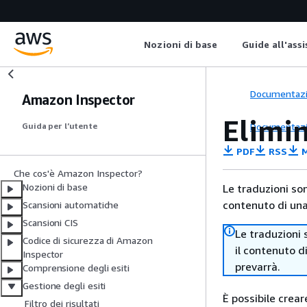
Nozioni di base
Guide all'ass
Documentaz
Amazon Inspector
Elimin
Documentaz
Guida per l’utente
PDF
RSS
M
Che cos'è Amazon Inspector?
Nozioni di base
Le traduzioni so
contenuto di una 
Scansioni automatiche
Scansioni CIS
Le traduzioni 
Codice di sicurezza di Amazon
il contenuto d
Inspector
prevarrà.
Comprensione degli esiti
Gestione degli esiti
È possibile crear
Filtro dei risultati