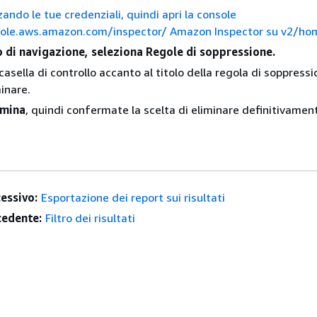
zando le tue credenziali, quindi apri la console
sole.aws.amazon.com/inspector/ Amazon Inspector su v2/ho
o di navigazione, seleziona Regole di soppressione.
casella di controllo accanto al titolo della regola di soppress
minare.
imina
, quindi confermate la scelta di eliminare definitivamen
essivo:
Esportazione dei report sui risultati
edente:
Filtro dei risultati