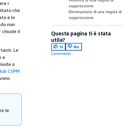
ere i
soppressione
ultato che
Eliminazione di una regola di
ato e lo
soppressione
ando non
 chiude il
Questa pagina ti è stata
utile?
Sì
No
rtanti. Le
Commenti
o a
hiuda o
y Hub CSPM
ivono
.
re le