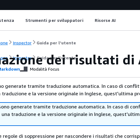
istenza
Strumenti per sviluppatori
Risorse AI
ione
Inspector
Guida per l’utente
azione dei risultati d
ione
Inspector
Guida per l’utente
arkdown
Modalità Focus
no generate tramite traduzione automatica. In caso di conflitt
traduzione e la versione originale in Inglese, quest'ultima pr
sono generate tramite traduzione automatica. In caso di confl
i una traduzione e la versione originale in Inglese, quest'ulti
e regole di soppressione per nascondere i risultati che corris