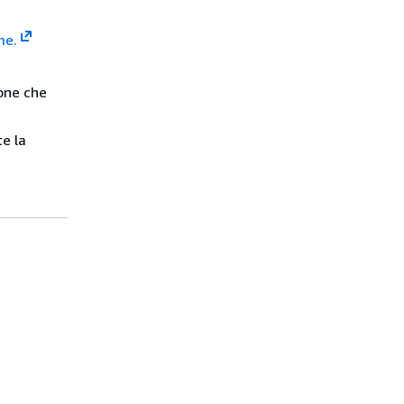
me.
ione che
te la