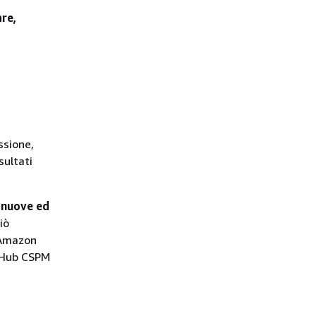
are,
ssione,
sultati
i nuove ed
iò
e Amazon
y Hub CSPM