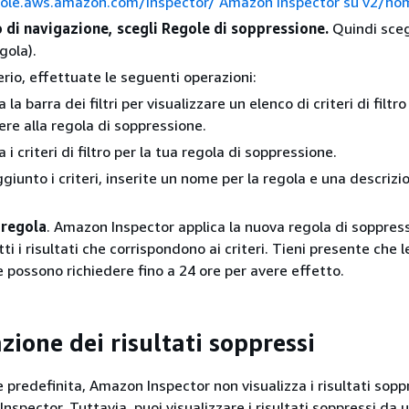
sole.aws.amazon.com/inspector/ Amazon Inspector su v2/ho
 di navigazione, scegli Regole di soppressione.
Quindi sceg
gola).
erio, effettuate le seguenti operazioni:
 la barra dei filtri per visualizzare un elenco di criteri di filtr
re alla regola di soppressione.
 i criteri di filtro per la tua regola di soppressione.
giunto i criteri, inserite un nome per la regola e una descrizi
 regola
. Amazon Inspector applica la nuova regola di soppres
i i risultati che corrispondono ai criteri. Tieni presente che l
 possono richiedere fino a 24 ore per avere effetto.
zione dei risultati soppressi
predefinita, Amazon Inspector non visualizza i risultati soppr
spector. Tuttavia, puoi visualizzare i risultati soppressi da 