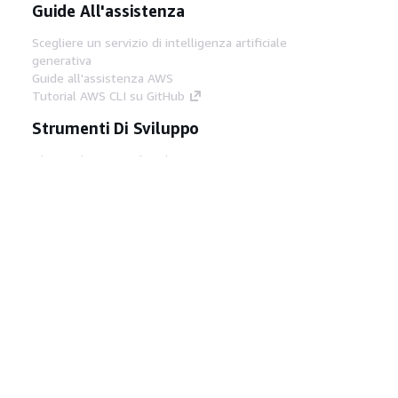
Guide All'assistenza
Scegliere un servizio di intelligenza artificiale
generativa
Guide all'assistenza AWS
Tutorial AWS CLI su GitHub
Strumenti Di Sviluppo
Libreria di esempi di codice AWS
AWS CLI
Centro builder AWS
Blog AWS sugli strumenti per sviluppatori
Link Utili
Scarica il server MCP di AWS Docs
Accedi alla Console AWS
Forum di AWS re:Post
Privacy
Condizioni del sito
Preferenze
cookie
© 2026, Amazon Web Services, Inc. o
società affiliate. Tutti i diritti riservati.