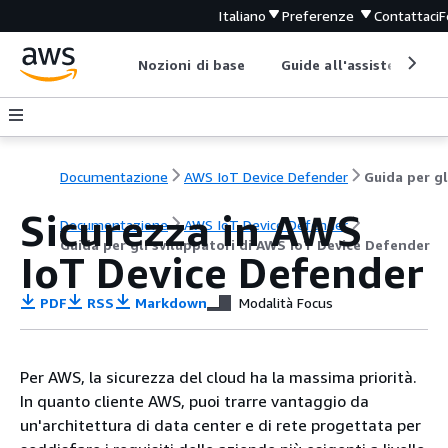
Italiano
Preferenze
Contattaci
F
Nozioni di base
Guide all'assistenza
Documentazione
AWS IoT Device Defender
Sicurezza in AWS
Documentazione
AWS IoT Device Defender
Guida per gli sviluppatori di AWS IoT Device Defender
IoT Device Defender
PDF
RSS
Markdown
Modalità Focus
Per AWS, la sicurezza del cloud ha la massima priorità.
In quanto cliente AWS, puoi trarre vantaggio da
un'architettura di data center e di rete progettata per