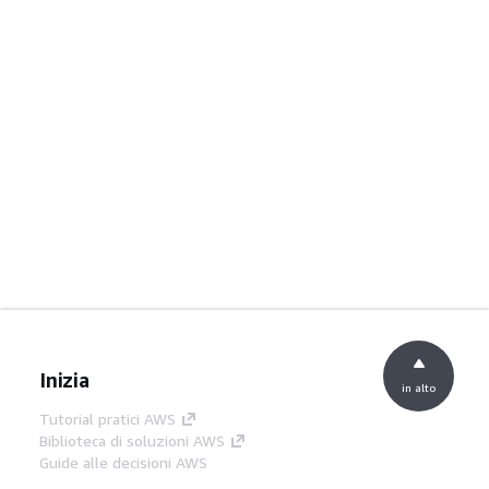
Inizia
in alto
Tutorial pratici AWS
Biblioteca di soluzioni AWS
Guide alle decisioni AWS