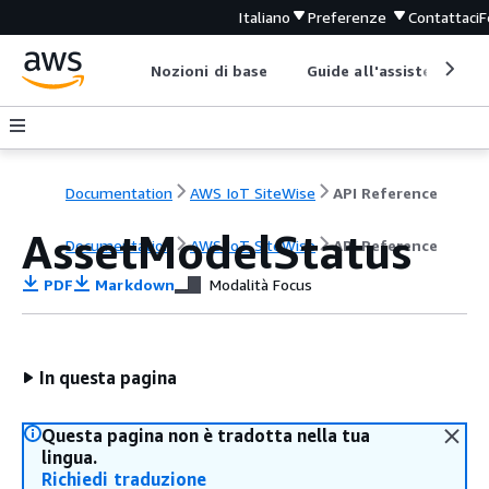
Italiano
Preferenze
Contattaci
F
Nozioni di base
Guide all'assistenza
Documentation
AWS IoT SiteWise
API Reference
AssetModelStatus
Documentation
AWS IoT SiteWise
API Reference
PDF
Markdown
Modalità Focus
In questa pagina
Questa pagina non è tradotta nella tua
lingua.
Richiedi traduzione