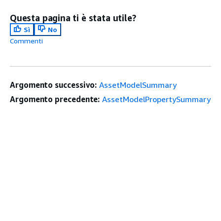
Questa pagina ti è stata utile?
Sì
No
Commenti
Argomento successivo:
AssetModelSummary
Argomento precedente:
AssetModelPropertySummary