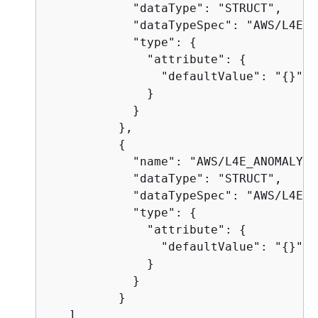
            "dataType": "STRUCT",

            "dataTypeSpec": "AWS/L4E_A
            "type": 
{
              "attribute": 
{
                "defaultValue": "
{
}"

              }

            }

          },

{
            "name": "AWS/L4E_ANOMALY_I
            "dataType": "STRUCT",

            "dataTypeSpec": "AWS/L4E_A
            "type": 
{
              "attribute": 
{
                "defaultValue": "
{
}"

              }

            }

          }

   ]
