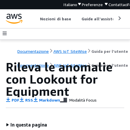
Italiano
Preferenze
Contattaci
F
Nozioni di base
Guide all'assistenza
Documentazione
AWS IoT SiteWise
Guida per l’utente
Rileva le anomalie
Documentazione
AWS IoT SiteWise
Guida per l’utente
con Lookout for
Equipment
PDF
RSS
Markdown
Modalità Focus
In questa pagina