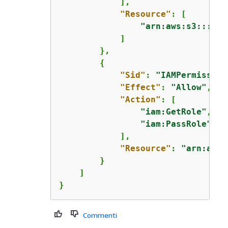
            ],

"Resource"
: [

"arn:aws:s3:::iot
            ]

        },

{
"Sid"
: 
"IAMPermission
"Effect"
: 
"Allow"
,

"Action"
: [

"iam:GetRole"
,

"iam:PassRole"
            ],

"Resource"
: 
"arn:aws:
        }

    ]

}
Commenti