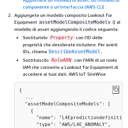
Aggiornate un modello di asset, un modello di
componente o un'interfaccia (AWS CLI)
Aggiungete un modello composito Lookout for
Equipment
() al
assetModelCompositeModels
modello di asset aggiungendo il codice seguente.
Sostituitelo
con l'ID delle
Property
proprietà che desiderate includere. Per averli
IDs, chiama
.
DescribeAssetModel
Sostituiscilo
con l'ARN di un ruolo
RoleARN
IAM che consente a Lookout for Equipment di
accedere ai tuoi dati. AWS IoT SiteWise
{
  ...

  "assetModelCompositeModels": [

{
      "name": "L4Epredictiondefinition"
      "type": "AWS/L4E_ANOMALY",
