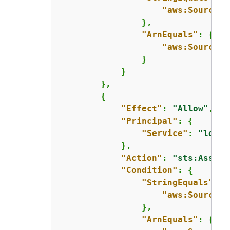
"aws:SourceAc
                },

"ArnEquals"
: 
{
"aws:SourceAr
                }

            }

        },

{
"Effect"
: 
"Allow"
,

"Principal"
: 
{
"Service"
: 
"looko
            },

"Action"
: 
"sts:Assume
"Condition"
: 
{
"StringEquals"
: 
{
"aws:SourceAc
                },

"ArnEquals"
: 
{