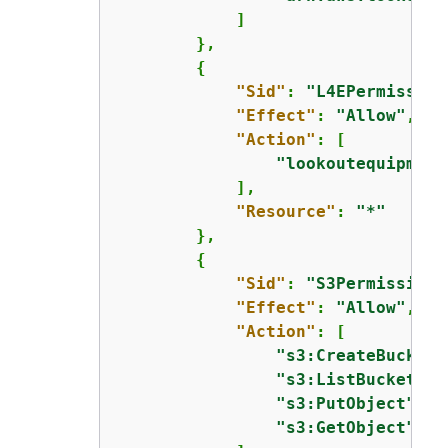
            ]

        },

{
"Sid"
: 
"L4EPermission
"Effect"
: 
"Allow"
,

"Action"
: [

"lookoutequipment
            ],

"Resource"
: 
"*"
        },

{
"Sid"
: 
"S3Permissions
"Effect"
: 
"Allow"
,

"Action"
: [

"s3:CreateBucket"
"s3:ListBucket"
,

"s3:PutObject"
,

"s3:GetObject"