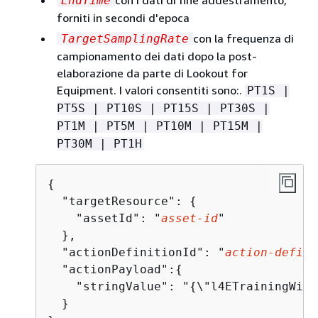
EndTime
forniti in secondi d'epoca
con la frequenza di
TargetSamplingRate
campionamento dei dati dopo la post-
elaborazione da parte di Lookout for
Equipment. I valori consentiti sono:.
PT1S |
PT5S | PT10S | PT15S | PT30S |
PT1M | PT5M | PT10M | PT15M |
PT30M | PT1H
{
  "targetResource": 
{
    "assetId": "
asset-id
"

  },

  "actionDefinitionId": "
action-defini
  "actionPayload":
{
    "stringValue": "
{
\"l4ETrainingWith
  }
