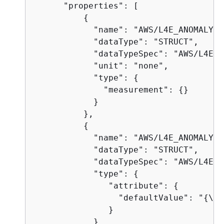
      "properties": [

{
            "name": "AWS/L4E_ANOMALY_R
            "dataType": "STRUCT",

            "dataTypeSpec": "AWS/L4E_A
            "unit": "none",

            "type": 
{
              "measurement": 
{
}

            }

          },

{
            "name": "AWS/L4E_ANOMALY_I
            "dataType": "STRUCT",

            "dataTypeSpec": "AWS/L4E_A
            "type": 
{
               "attribute": 
{
                 "defaultValue": "
{
\"p
               }

            }
