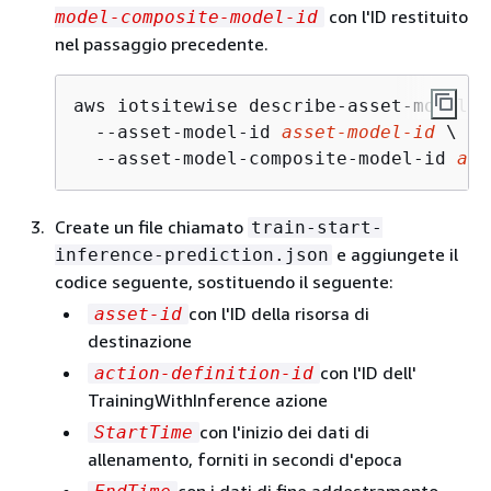
con l'ID restituito
model-composite-model-id
nel passaggio precedente.
aws iotsitewise describe-asset-model-c
  --asset-model-id 
asset-model-id
 \

  --asset-model-composite-model-id 
ass
Create un file chiamato
train-start-
e aggiungete il
inference-prediction.json
codice seguente, sostituendo il seguente:
con l'ID della risorsa di
asset-id
destinazione
con l'ID dell'
action-definition-id
TrainingWithInference azione
con l'inizio dei dati di
StartTime
allenamento, forniti in secondi d'epoca
con i dati di fine addestramento,