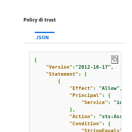
Policy di trust
JSON
{
"Version"
:
"2012-10-17"
,

"Statement"
: [

{
"Effect"
: 
"Allow"
,

"Principal"
: 
{
"Service"
: 
"iotsi
            },

"Action"
: 
"sts:Assume
"Condition"
: 
{
"StringEquals"
: 
{