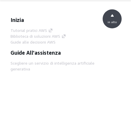
Inizia
in alto
Tutorial pratici AWS
Biblioteca di soluzioni AWS
Guide alle decisioni AWS
Guide All'assistenza
Scegliere un servizio di intelligenza artificiale
generativa
Guide all'assistenza AWS
Tutorial AWS CLI su GitHub
Strumenti Di Sviluppo
Libreria di esempi di codice AWS
AWS CLI
Centro builder AWS
Blog AWS sugli strumenti per sviluppatori
Link Utili