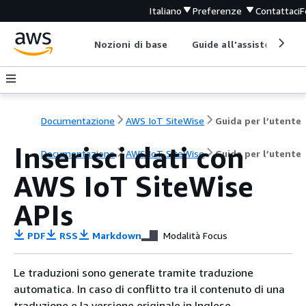
Italiano
Preferenze
Contattaci
F
Nozioni di base
Guide all'assistenza
Documentazione
AWS IoT SiteWise
Guida per l’utente
Inserisci dati con
Documentazione
AWS IoT SiteWise
Guida per l’utente
AWS IoT SiteWise
APIs
PDF
RSS
Markdown
Modalità Focus
Le traduzioni sono generate tramite traduzione
automatica. In caso di conflitto tra il contenuto di una
traduzione e la versione originale in Inglese,