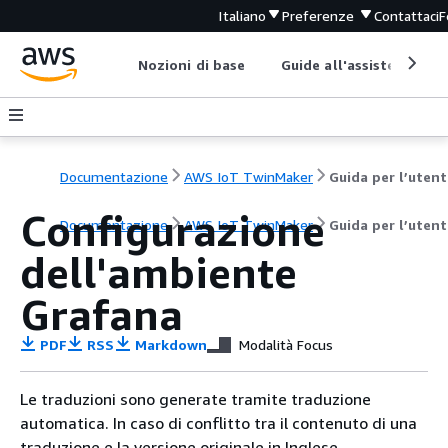
Italiano
Preferenze
Contattaci
F
Nozioni di base
Guide all'assistenza
Documentazione
AWS IoT TwinMaker
Guida per l’utent
Configurazione
Documentazione
AWS IoT TwinMaker
Guida per l’utent
dell'ambiente
Grafana
PDF
RSS
Markdown
Modalità Focus
Le traduzioni sono generate tramite traduzione
automatica. In caso di conflitto tra il contenuto di una
traduzione e la versione originale in Inglese,