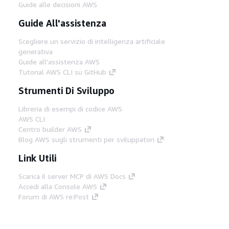
Guide alle decisioni AWS
Guide All'assistenza
Scegliere un servizio di intelligenza artificiale
generativa
Guide all'assistenza AWS
Tutorial AWS CLI su GitHub
Strumenti Di Sviluppo
Libreria di esempi di codice AWS
AWS CLI
Centro builder AWS
Blog AWS sugli strumenti per sviluppatori
Link Utili
Scarica il server MCP di AWS Docs
Accedi alla Console AWS
Forum di AWS re:Post
Privacy
Condizioni del sito
Preferenze