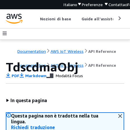
Italiano
Preferenze
Contattaci
F
Nozioni di base
Guide all'assistenza
Documentation
AWS IoT Wireless
API Reference
TdscdmaObj
Documentation
AWS IoT Wireless
API Reference
PDF
Markdown
Modalità Focus
In questa pagina
Questa pagina non è tradotta nella tua
lingua.
Richiedi traduzione