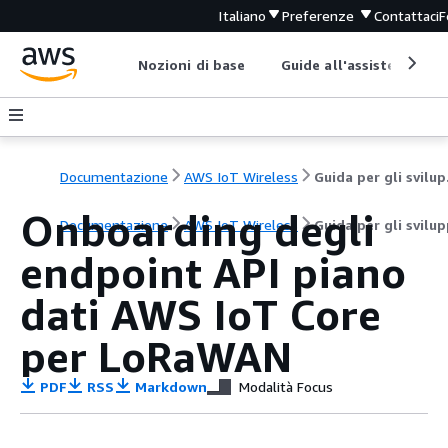
Italiano
Preferenze
Contattaci
F
Nozioni di base
Guide all'assistenza
Documentazione
AWS IoT Wireless
Gui
Onboarding degli
Documentazione
AWS IoT Wireless
Guida per gli svilu
endpoint API piano
dati AWS IoT Core
per LoRaWAN
PDF
RSS
Markdown
Modalità Focus