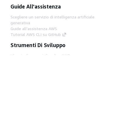
Guide All'assistenza
Scegliere un servizio di intelligenza artificiale
generativa
Guide all'assistenza AWS
Tutorial AWS CLI su GitHub
Strumenti Di Sviluppo
Libreria di esempi di codice AWS
AWS CLI
Centro builder AWS
Blog AWS sugli strumenti per sviluppatori
Link Utili
Scarica il server MCP di AWS Docs
Accedi alla Console AWS
Forum di AWS re:Post
Privacy
Condizioni del sito
Preferenze
cookie
© 2026, Amazon Web Services, Inc. o