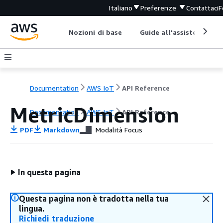
Italiano
Preferenze
Contattaci
F
Nozioni di base
Guide all'assistenza
Documentation
AWS IoT
API Reference
MetricDimension
Documentation
AWS IoT
API Reference
PDF
Markdown
Modalità Focus
In questa pagina
Questa pagina non è tradotta nella tua
lingua.
Richiedi traduzione