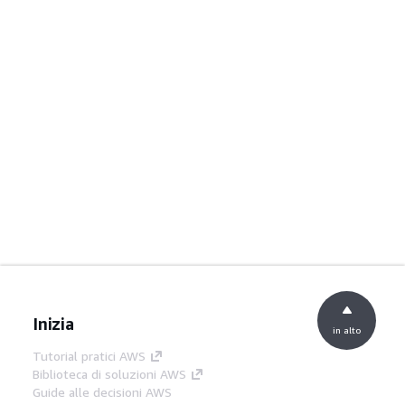
Inizia
in alto
Tutorial pratici AWS
Biblioteca di soluzioni AWS
Guide alle decisioni AWS