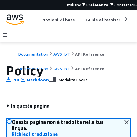
Italiano
Preferenze
Contattaci
F
Nozioni di base
Guide all'assistenza
Documentation
AWS IoT
API Reference
Policy
Documentation
AWS IoT
API Reference
PDF
Markdown
Modalità Focus
In questa pagina
Questa pagina non è tradotta nella tua
lingua.
Richiedi traduzione