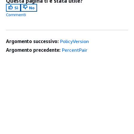
Questa pagina ti è stata utile?
Sì
No
Commenti
Argomento successivo:
PolicyVersion
Argomento precedente:
PercentPair