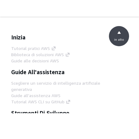
Inizia
in alto
Tutorial pratici AWS
Biblioteca di soluzioni AWS
Guide alle decisioni AWS
Guide All'assistenza
Scegliere un servizio di intelligenza artificiale
generativa
Guide all'assistenza AWS
Tutorial AWS CLI su GitHub
Strumenti Di Sviluppo
Libreria di esempi di codice AWS
AWS CLI
Centro builder AWS