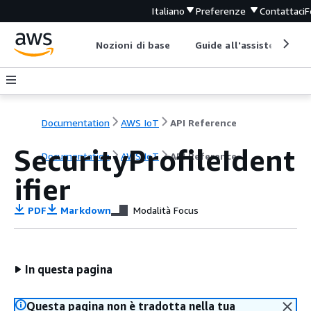
Italiano
Preferenze
Contattaci
F
Nozioni di base
Guide all'assistenza
Documentation
AWS IoT
API Reference
SecurityProfileIdent
Documentation
AWS IoT
API Reference
ifier
PDF
Markdown
Modalità Focus
In questa pagina
Questa pagina non è tradotta nella tua