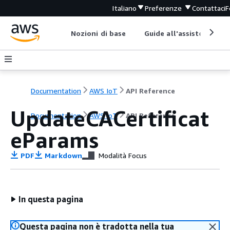
Italiano
Preferenze
Contattaci
F
Nozioni di base
Guide all'assistenza
Documentation
AWS IoT
API Reference
UpdateCACertificat
Documentation
AWS IoT
API Reference
eParams
PDF
Markdown
Modalità Focus
In questa pagina
Questa pagina non è tradotta nella tua