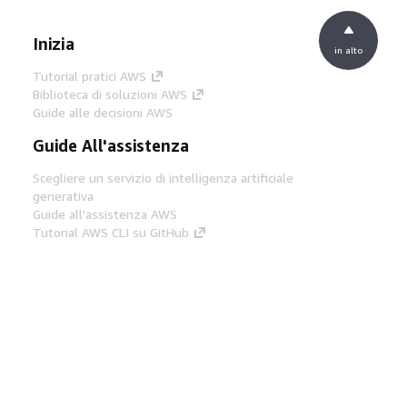
Inizia
in alto
Tutorial pratici AWS
Biblioteca di soluzioni AWS
Guide alle decisioni AWS
Guide All'assistenza
Scegliere un servizio di intelligenza artificiale
generativa
Guide all'assistenza AWS
Tutorial AWS CLI su GitHub
Strumenti Di Sviluppo
Libreria di esempi di codice AWS
AWS CLI
Centro builder AWS
Blog AWS sugli strumenti per sviluppatori
Link Utili