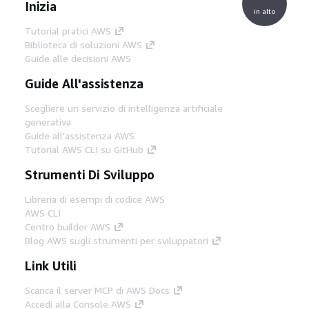
Inizia
in alto
Tutorial pratici AWS
Biblioteca di soluzioni AWS
Guide alle decisioni AWS
Guide All'assistenza
Scegliere un servizio di intelligenza artificiale
generativa
Guide all'assistenza AWS
Tutorial AWS CLI su GitHub
Strumenti Di Sviluppo
Libreria di esempi di codice AWS
AWS CLI
Centro builder AWS
Blog AWS sugli strumenti per sviluppatori
Link Utili
Scarica il server MCP di AWS Docs
Accedi alla Console AWS