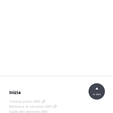
Inizia
in alto
Tutorial pratici AWS
Biblioteca di soluzioni AWS
Guide alle decisioni AWS