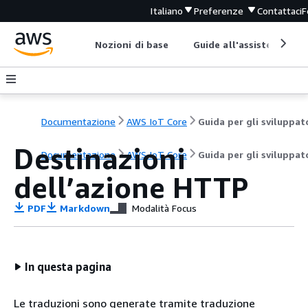
Italiano
Preferenze
Contattaci
F
Nozioni di base
Guide all'assistenza
Documentazione
AWS IoT Core
Guida per gli sviluppat
Destinazioni
Documentazione
AWS IoT Core
Guida per gli sviluppat
dell’azione HTTP
PDF
Markdown
Modalità Focus
In questa pagina
Le traduzioni sono generate tramite traduzione