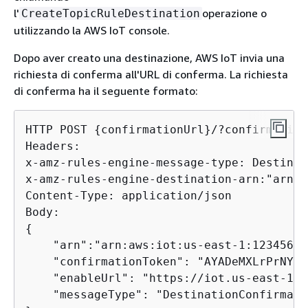
l'
operazione o
CreateTopicRuleDestination
utilizzando la AWS IoT console.
Dopo aver creato una destinazione, AWS IoT invia una
richiesta di conferma all'URL di conferma. La richiesta
di conferma ha il seguente formato:
HTTP POST 
{
confirmationUrl}/?confirmation
Headers:

x-amz-rules-engine-message-type: Destinat
x-amz-rules-engine-destination-arn:"arn:a
Content-Type: application/json

{
    "arn":"arn:aws:iot:us-east-1:12345678
    "confirmationToken": "AYADeMXLrPrNY2w
    "enableUrl": "https://iot.us-east-1.a
    "messageType": "DestinationConfirmatio