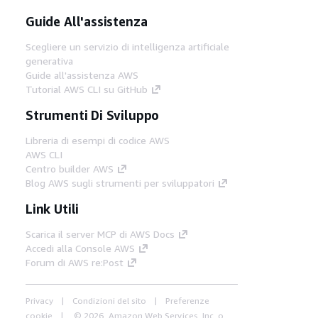
Guide All'assistenza
Scegliere un servizio di intelligenza artificiale
generativa
Guide all'assistenza AWS
Tutorial AWS CLI su GitHub
Strumenti Di Sviluppo
Libreria di esempi di codice AWS
AWS CLI
Centro builder AWS
Blog AWS sugli strumenti per sviluppatori
Link Utili
Scarica il server MCP di AWS Docs
Accedi alla Console AWS
Forum di AWS re:Post
Privacy
Condizioni del sito
Preferenze
cookie
© 2026, Amazon Web Services, Inc. o