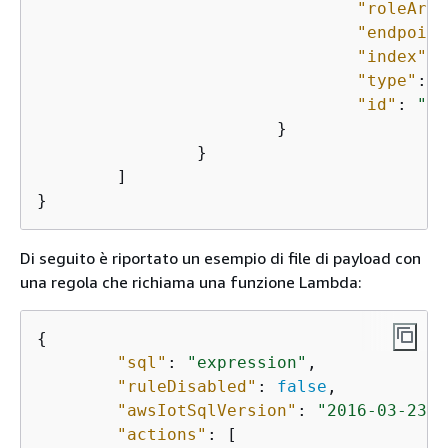
"roleArn"
"endpoint
"index"
: 
"type"
: 
"
"id"
: 
"$
{
			}

		}

	]

}
Di seguito è riportato un esempio di file di payload con
una regola che richiama una funzione Lambda:
{
"sql"
: 
"expression"
,

"ruleDisabled"
: 
false
,

"awsIotSqlVersion"
: 
"2016-03-23"
,

"actions"
: [
