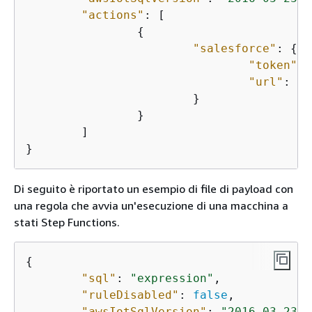
"actions"
: [

{
"salesforce"
: 
{
"token"
: 
"url"
: 
"h
			}

		}

	]

}
Di seguito è riportato un esempio di file di payload con
una regola che avvia un'esecuzione di una macchina a
stati Step Functions.
{
"sql"
: 
"expression"
,

"ruleDisabled"
: 
false
,

"awsIotSqlVersion"
: 
"2016-03-23"
,
