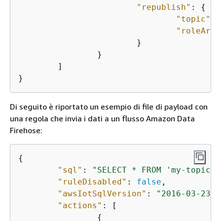
"republish"
: 
{
"topic"
: 
"roleArn"
			}

		}

	]

}
Di seguito è riportato un esempio di file di payload con
una regola che invia i dati a un flusso Amazon Data
Firehose:
{
"sql"
: 
"SELECT * FROM 'my-topic'"
"ruleDisabled"
: 
false
,

"awsIotSqlVersion"
: 
"2016-03-23"
,

"actions"
: [

{