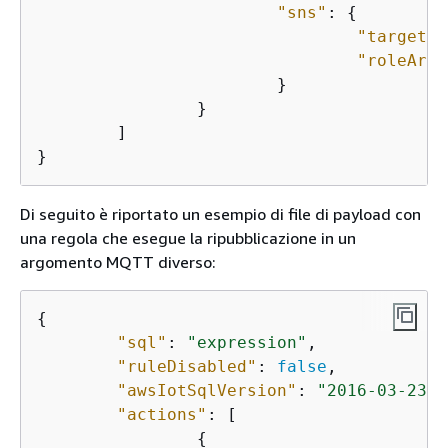
"sns"
: 
{
"targetAr
"roleArn"
			}

		}

	]

}
Di seguito è riportato un esempio di file di payload con
una regola che esegue la ripubblicazione in un
argomento MQTT diverso:
{
"sql"
: 
"expression"
,

"ruleDisabled"
: 
false
,

"awsIotSqlVersion"
: 
"2016-03-23"
,

"actions"
: [

{