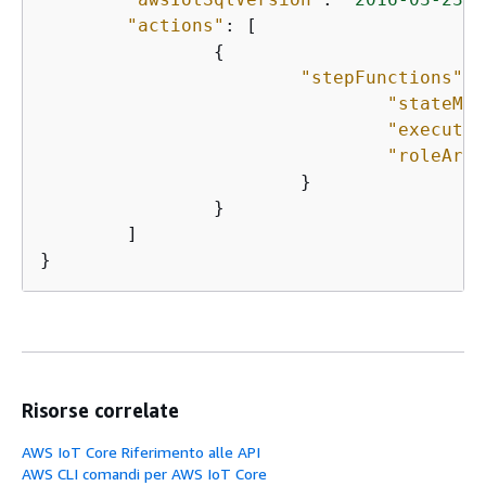
"actions"
: [

{
"stepFunctions"
: 
"stateMac
"executio
"roleArn"
			}

		}

	]

}
Risorse correlate
AWS IoT Core Riferimento alle API
AWS CLI comandi per AWS IoT Core