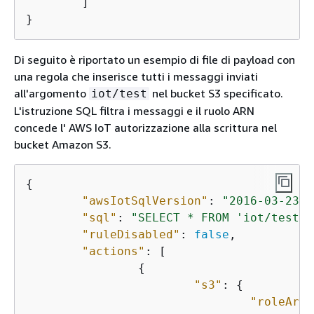
	]

}
Di seguito è riportato un esempio di file di payload con
una regola che inserisce tutti i messaggi inviati
all'argomento
nel bucket S3 specificato.
iot/test
L'istruzione SQL filtra i messaggi e il ruolo ARN
concede l' AWS IoT autorizzazione alla scrittura nel
bucket Amazon S3.
{
"awsIotSqlVersion"
: 
"2016-03-23"
,

"sql"
: 
"SELECT * FROM 'iot/test'"
"ruleDisabled"
: 
false
,

"actions"
: [

{
"s3"
: 
{
"roleArn"