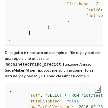
"firehose"
: 
{
"roleArn"
"delivery
			}

		}

	]

}
Di seguito è riportato un esempio di file di payload con
una regola che utilizza la
funzione Amazon
machinelearning_predict
SageMaker AI per ripubblicare su un argomento se i
dati nel payload MQTT sono classificati come 1.
{
"sql"
: 
"SELECT * FROM 'iot/test' 
"ruleDisabled"
: 
false
,

"awsIotSqlVersion"
: 
"2016-03-23"
,
