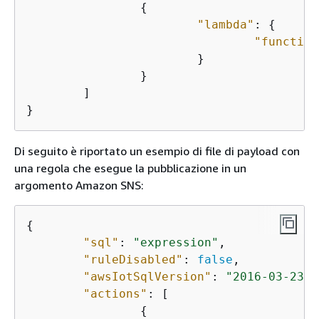
{
"lambda"
: 
{
"function
			}

		}

	]

}
Di seguito è riportato un esempio di file di payload con
una regola che esegue la pubblicazione in un
argomento Amazon SNS:
{
"sql"
: 
"expression"
,

"ruleDisabled"
: 
false
,

"awsIotSqlVersion"
: 
"2016-03-23"
,

"actions"
: [

{