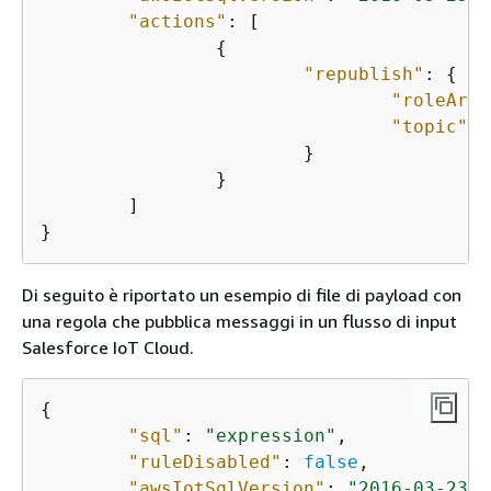
"actions"
: [

{
"republish"
: 
{
"roleArn"
"topic"
: 
			}

		}

	]

}
Di seguito è riportato un esempio di file di payload con
una regola che pubblica messaggi in un flusso di input
Salesforce IoT Cloud.
{
"sql"
: 
"expression"
,

"ruleDisabled"
: 
false
,

"awsIotSqlVersion"
: 
"2016-03-23"
,
