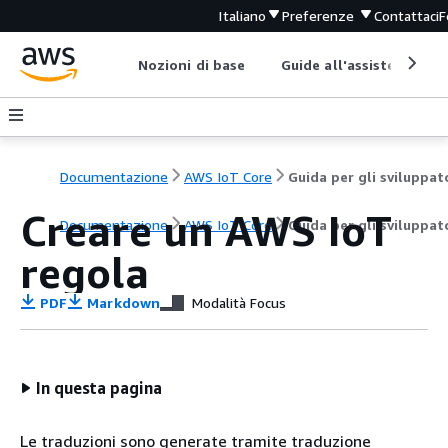
Italiano
Preferenze
Contattaci
F
Nozioni di base
Guide all'assistenza
Documentazione
AWS IoT Core
Guida per gli sviluppat
Creare un AWS IoT
Documentazione
AWS IoT Core
Guida per gli sviluppat
regola
PDF
Markdown
Modalità Focus
In questa pagina
Le traduzioni sono generate tramite traduzione