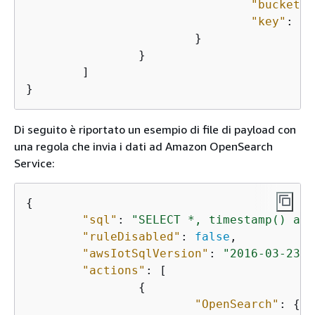
"bucketNa
"key"
: 
"m
			}

		}

	]

} 
Di seguito è riportato un esempio di file di payload con
una regola che invia i dati ad Amazon OpenSearch
Service:
{
"sql"
: 
"SELECT *, timestamp() as 
"ruleDisabled"
: 
false
,

"awsIotSqlVersion"
: 
"2016-03-23"
,

"actions"
: [

{
"OpenSearch"
: 
{