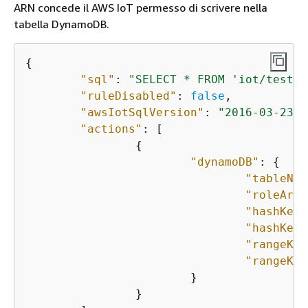
ARN concede il AWS IoT permesso di scrivere nella
tabella DynamoDB.
{
"sql"
: 
"SELECT * FROM 'iot/test'"
"ruleDisabled"
: 
false
,

"awsIotSqlVersion"
: 
"2016-03-23"
,

"actions"
: [

{
"dynamoDB"
: 
{
"tableNam
"roleArn"
"hashKeyF
"hashKeyV
"rangeKey
"rangeKey
			}

		}
