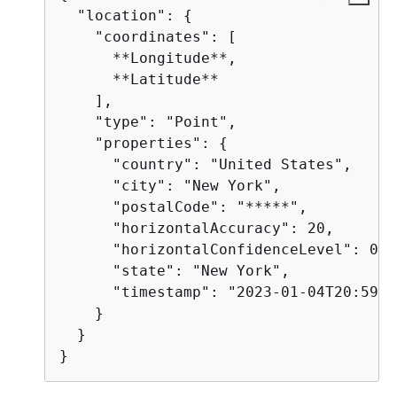
  "location": 
{
    "coordinates": [

      **Longitude**,

      **Latitude**

    ],

    "type": "Point",

    "properties": 
{
      "country": "United States",

      "city": "New York",

      "postalCode": "*****",

      "horizontalAccuracy": 20,

      "horizontalConfidenceLevel": 0.67
      "state": "New York",

      "timestamp": "2023-01-04T20:59:1
    }

  }

}