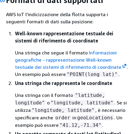
Formati di dati supportati
AWS IoT l'indicizzazione della flotta supporta i
seguenti formati di dati sulla posizione:
Well-known rappresentazione testuale dei
sistemi di riferimento di coordinate
Una stringa che segue il formato
Informazioni
geografiche - rappresentazione Well-known
testuale dei sistemi di riferimento di coordinate
.
Un esempio può essere
.
"POINT(long lat)"
Una stringa che rappresenta le coordinate
Una stringa con il formato
"latitude,
o
. Se si
longitude"
"longitude, latitude"
utilizza
, è necessario
"longitude, latitude"
specificare anche
in
. Un
order
geoLocations
esempio può essere
.
"41.12,-71.34"
Un oggetto composto da tasti lat (latitudine),