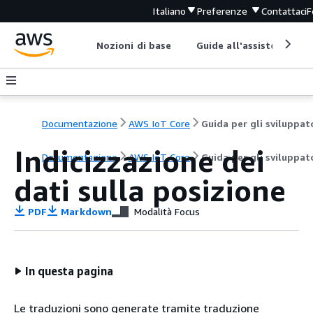
Italiano
Preferenze
Contattaci
F
Nozioni di base
Guide all'assistenza
Documentazione
AWS IoT Core
Guida per gli sviluppat
Indicizzazione dei
Documentazione
AWS IoT Core
Guida per gli sviluppat
dati sulla posizione
PDF
Markdown
Modalità Focus
In questa pagina
Le traduzioni sono generate tramite traduzione