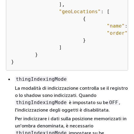
		],

"geoLocations"
: [

{
"name"
: 
"
"order"
: 
			}

		]

	}

}
thingIndexingMode
La modalità di indicizzazione controlla se il registro
o lo shadow sono indicizzati. Quando
è impostato su be
,
thingIndexingMode
OFF
l'indicizzazione degli oggetti è disabilitata.
Per indicizzare i dati sulla posizione memorizzati in
un'ombra denominata, è necessario
impostare su be
thingIndexingMode