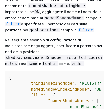
denominata,
namedShadowIndexingMode
impostate su be
, aggiungete il nome o i nomi delle
ON
ombre denominate al
campo in
namedShadowNames
e specificate il percorso dei dati sulla
filter
posizione nel
campo in
.
geoLocations
filter
Nel seguente esempio di configurazione di
indicizzazione degli oggetti, specificate il percorso dei
dati della posizione
shadow.name.namedShadow1.reported.coordi
così
e
come.
nates
name
LonLat
order
{
"thingIndexingMode"
: 
"REGISTRY"
,

"namedShadowIndexingMode"
: 
"ON"
,

"filter"
: 
{
"namedShadowNames"
: [

"namedShadow1"