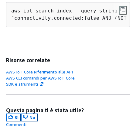
aws iot search-index --query-string \

"connectivity.connected:false AND (NOT sh
Risorse correlate
AWS IoT Core Riferimento alle API
AWS CLI comandi per AWS IoT Core
SDK e strumenti
Questa pagina ti è stata utile?
Sì
No
Commenti