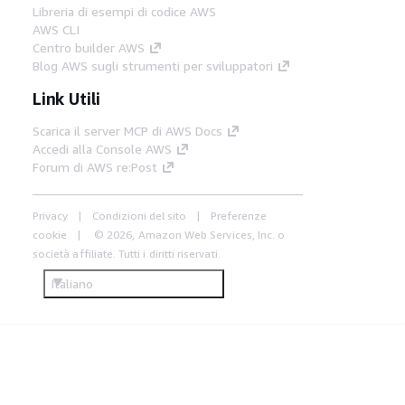
Libreria di esempi di codice AWS
AWS CLI
Centro builder AWS
Blog AWS sugli strumenti per sviluppatori
Link Utili
Scarica il server MCP di AWS Docs
Accedi alla Console AWS
Forum di AWS re:Post
Privacy
Condizioni del sito
Preferenze
cookie
© 2026, Amazon Web Services, Inc. o
società affiliate. Tutti i diritti riservati.
Italiano