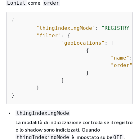
come.
LonLat
order
{
"thingIndexingMode"
: 
"REGISTRY_AN
"filter"
: 
{
"geoLocations"
: [

{
"name"
: 
"
"order"
: 
			}

		]

	}

}
thingIndexingMode
La modalità di indicizzazione controlla se il registro
o lo shadow sono indicizzati. Quando
è impostato su be
,
thingIndexingMode
OFF