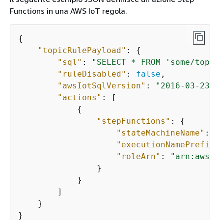
Functions in una AWS IoT regola.
{
"topicRulePayload"
: 
{
"sql"
: 
"SELECT * FROM 'some/topic
"ruleDisabled"
: 
false
,

"awsIotSqlVersion"
: 
"2016-03-23"
,

"actions"
: [

{
"stepFunctions"
: 
{
"stateMachineName"
: 
"
"executionNamePrefix"
"roleArn"
: 
"arn:aws:i
                }

            }

        ]

    }

}