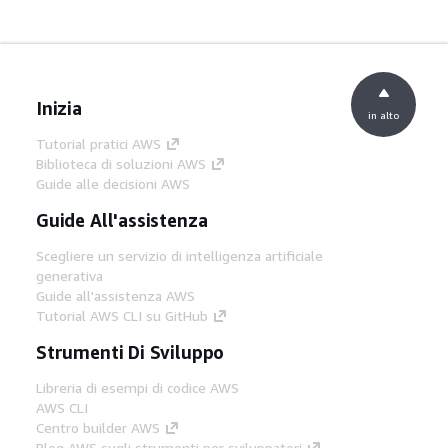
Inizia
in alto
Tutorial pratici AWS
Biblioteca di soluzioni AWS
Guide alle decisioni AWS
Guide All'assistenza
Scegliere un servizio di intelligenza artificiale
generativa
Guide all'assistenza AWS
Tutorial AWS CLI su GitHub
Strumenti Di Sviluppo
Libreria di esempi di codice AWS
AWS CLI
Centro builder AWS
Blog AWS sugli strumenti per sviluppatori