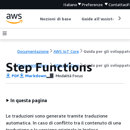
Italiano
Preferenze
Contattaci
F
Nozioni di base
Guide all'assistenza
Documentazione
AWS IoT Core
Guida per gli sviluppat
Step Functions
Documentazione
AWS IoT Core
Guida per gli sviluppat
PDF
Markdown
Modalità Focus
In questa pagina
Le traduzioni sono generate tramite traduzione
automatica. In caso di conflitto tra il contenuto di una
traduzione e la versione originale in Inglese,