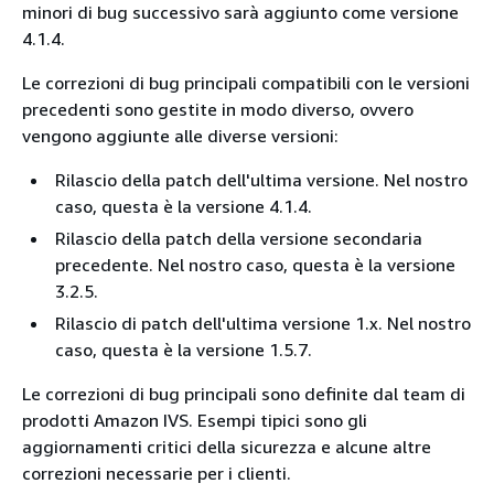
minori di bug successivo sarà aggiunto come versione
4.1.4.
Le correzioni di bug principali compatibili con le versioni
precedenti sono gestite in modo diverso, ovvero
vengono aggiunte alle diverse versioni:
Rilascio della patch dell'ultima versione. Nel nostro
caso, questa è la versione 4.1.4.
Rilascio della patch della versione secondaria
precedente. Nel nostro caso, questa è la versione
3.2.5.
Rilascio di patch dell'ultima versione 1.x. Nel nostro
caso, questa è la versione 1.5.7.
Le correzioni di bug principali sono definite dal team di
prodotti Amazon IVS. Esempi tipici sono gli
aggiornamenti critici della sicurezza e alcune altre
correzioni necessarie per i clienti.