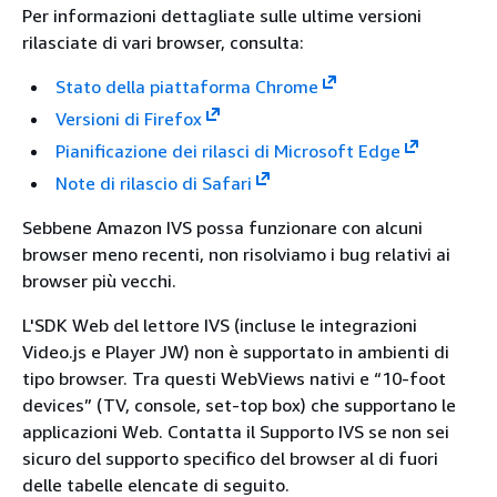
Per informazioni dettagliate sulle ultime versioni
rilasciate di vari browser, consulta:
Stato della piattaforma Chrome
Versioni di Firefox
Pianificazione dei rilasci di Microsoft Edge
Note di rilascio di Safari
Sebbene Amazon IVS possa funzionare con alcuni
browser meno recenti, non risolviamo i bug relativi ai
browser più vecchi.
L'SDK Web del lettore IVS (incluse le integrazioni
Video.js e Player JW) non è supportato in ambienti di
tipo browser. Tra questi WebViews nativi e “10-foot
devices” (TV, console, set-top box) che supportano le
applicazioni Web. Contatta il Supporto IVS se non sei
sicuro del supporto specifico del browser al di fuori
delle tabelle elencate di seguito.