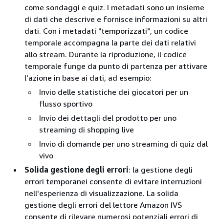
come sondaggi e quiz. I metadati sono un insieme
di dati che descrive e fornisce informazioni su altri
dati. Con i metadati "temporizzati", un codice
temporale accompagna la parte dei dati relativi
allo stream. Durante la riproduzione, il codice
temporale funge da punto di partenza per attivare
l'azione in base ai dati, ad esempio:
Invio delle statistiche dei giocatori per un
flusso sportivo
Invio dei dettagli del prodotto per uno
streaming di shopping live
Invio di domande per uno streaming di quiz dal
vivo
Solida gestione degli errori
: la gestione degli
errori temporanei consente di evitare interruzioni
nell'esperienza di visualizzazione. La solida
gestione degli errori del lettore Amazon IVS
consente di rilevare numerosi potenziali errori di