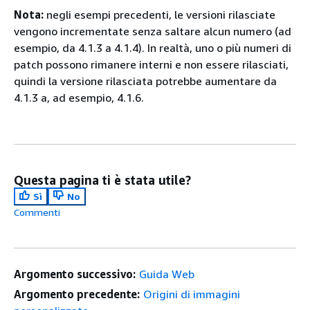
Nota:
negli esempi precedenti, le versioni rilasciate
vengono incrementate senza saltare alcun numero (ad
esempio, da 4.1.3 a 4.1.4). In realtà, uno o più numeri di
patch possono rimanere interni e non essere rilasciati,
quindi la versione rilasciata potrebbe aumentare da
4.1.3 a, ad esempio, 4.1.6.
Questa pagina ti è stata utile?
Sì
No
Commenti
Argomento successivo:
Guida Web
Argomento precedente:
Origini di immagini