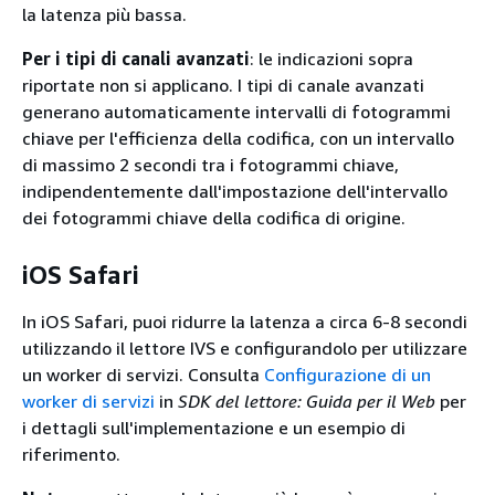
la latenza più bassa.
Per i tipi di canali avanzati
: le indicazioni sopra
riportate non si applicano. I tipi di canale avanzati
generano automaticamente intervalli di fotogrammi
chiave per l'efficienza della codifica, con un intervallo
di massimo 2 secondi tra i fotogrammi chiave,
indipendentemente dall'impostazione dell'intervallo
dei fotogrammi chiave della codifica di origine.
iOS Safari
In iOS Safari, puoi ridurre la latenza a circa 6-8 secondi
utilizzando il lettore IVS e configurandolo per utilizzare
un worker di servizi. Consulta
Configurazione di un
worker di servizi
in
SDK del lettore: Guida per il Web
per
i dettagli sull'implementazione e un esempio di
riferimento.