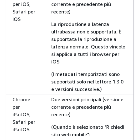
per iOS,
corrente e precedente più
Safari per
recente)
iOS
La riproduzione a latenza
ultrabassa non è supportata. È
supportata la riproduzione a
latenza normale. Questo vincolo
si applica a tutti i browser per
iOS.
(I metadati temporizzati sono
supportati solo nel lettore 1.3.0
e versioni successive.)
Chrome
Due versioni principali (versione
per
corrente e precedente più
iPadOS,
recente)
Safari per
(Quando è selezionato "Richiedi
iPadOS
sito web mobile":