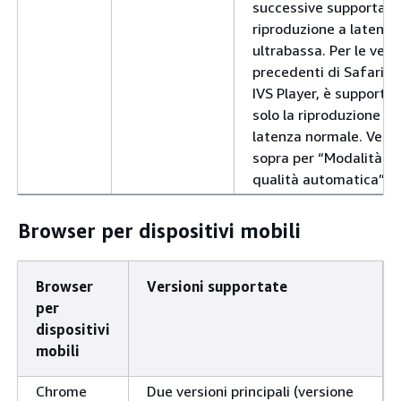
successive supporta la
riproduzione a latenza
ultrabassa. Per le vers
precedenti di Safari e 
IVS Player, è supporta
solo la riproduzione a
latenza normale. Vedi
sopra per “Modalità
qualità automatica”.
Browser per dispositivi mobili
Browser
Versioni supportate
per
dispositivi
mobili
Chrome
Due versioni principali (versione