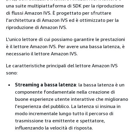
una suite multipiattaforma di SDK per la riproduzione
di flussi Amazon IVS. È progettato per sfruttare
l'architettura di Amazon IVS ed è ottimizzato per la
riproduzione di Amazon IVS.
L'unico lettore di cui possiamo garantire le prestazioni
è il lettore Amazon IVS. Per avere una bassa latenza, è
necessario il lettore Amazon IVS.
Le caratteristiche principali del lettore Amazon IVS
sono:
Streaming a bassa latenza
: la bassa latenza è un
componente fondamentale nella creazione di
buone esperienze utente interattive che migliorano
l'esperienza del pubblico. La latenza si insinua in
modo incrementale lungo tutto il percorso di
trasmissione tra emittente e spettatore,
influenzando la velocità di risposta.