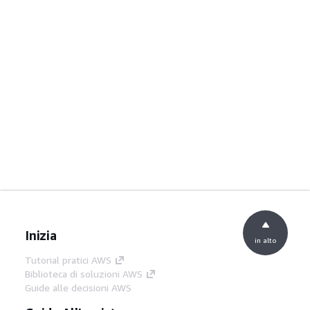
Inizia
in alto
Tutorial pratici AWS
Biblioteca di soluzioni AWS
Guide alle decisioni AWS