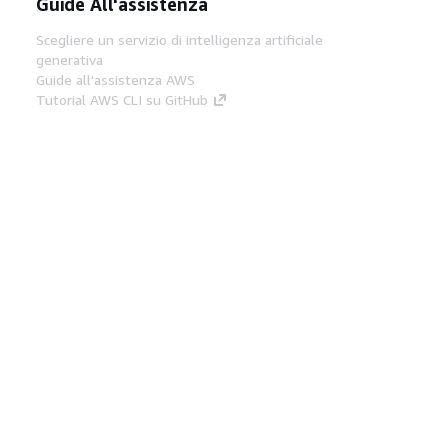
Guide All'assistenza
Scegliere un servizio di intelligenza artificiale
generativa
Guide all'assistenza AWS
Tutorial AWS CLI su GitHub
Strumenti Di Sviluppo
Libreria di esempi di codice AWS
AWS CLI
Centro builder AWS
Blog AWS sugli strumenti per sviluppatori
Link Utili
Scarica il server MCP di AWS Docs
Accedi alla Console AWS
Forum di AWS re:Post
Privacy
Condizioni del sito
Preferenze
cookie
© 2026, Amazon Web Services, Inc. o
società affiliate. Tutti i diritti riservati.