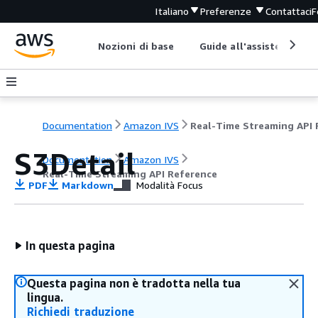
Italiano
Preferenze
Contattaci
F
Nozioni di base
Guide all'assistenza
Documentation
Amazon IVS
S3Detail
Documentation
Amazon IVS
Real-Time Streaming API Reference
PDF
Markdown
Modalità Focus
In questa pagina
Questa pagina non è tradotta nella tua
lingua.
Richiedi traduzione