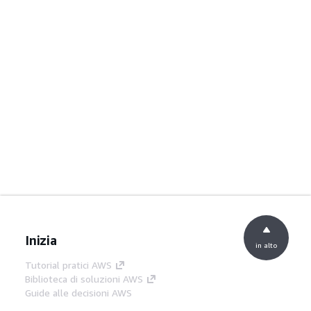
Inizia
in alto
Tutorial pratici AWS
Biblioteca di soluzioni AWS
Guide alle decisioni AWS