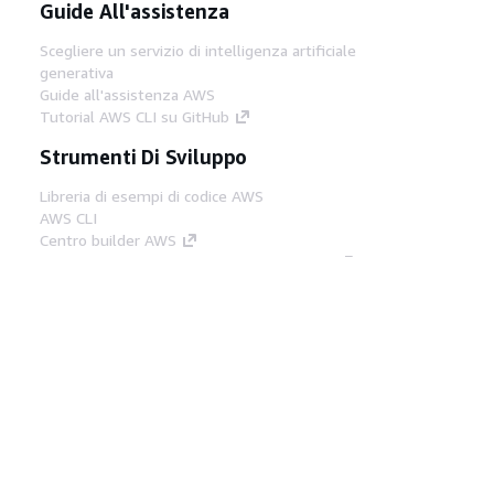
Guide All'assistenza
Scegliere un servizio di intelligenza artificiale
generativa
Guide all'assistenza AWS
Tutorial AWS CLI su GitHub
Strumenti Di Sviluppo
Libreria di esempi di codice AWS
AWS CLI
Centro builder AWS
Blog AWS sugli strumenti per sviluppatori
Link Utili
Scarica il server MCP di AWS Docs
Accedi alla Console AWS
Forum di AWS re:Post
Privacy
Condizioni del sito
Preferenze
cookie
© 2026, Amazon Web Services, Inc. o
società affiliate. Tutti i diritti riservati.