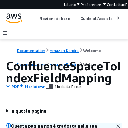
Italiano
Preferenze
Contattaci
F
Nozioni di base
Guide all'assistenza
Documentation
Amazon Kendra
Welcome
ConfluenceSpaceToI
Documentation
Amazon Kendra
Welcome
ndexFieldMapping
PDF
Markdown
Modalità Focus
In questa pagina
Questa pagina non è tradotta nella tua