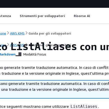
istenza
Strumenti per sviluppatori
Risorse AI
ione
AWS KMS
Guida per gli sviluppatori
zzo
con u
ListAliases
ione
AWS KMS
Guida per gli sviluppatori
arkdown
Modalità Focus
no generate tramite traduzione automatica. In caso di conflitt
traduzione e la versione originale in Inglese, quest'ultima pr
sono generate tramite traduzione automatica. In caso di confl
i una traduzione e la versione originale in Inglese, quest'ulti
dice seguenti mostrano come utilizzare
.
ListAliases