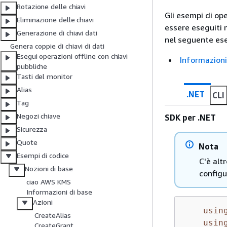
Rotazione delle chiavi
Gli esempi di op
Eliminazione delle chiavi
essere eseguiti 
Generazione di chiavi dati
nel seguente ese
Genera coppie di chiavi di dati
Esegui operazioni offline con chiavi
Informazioni
pubbliche
Tasti del monitor
Alias
.NET
CLI
Tag
Negozi chiave
SDK per .NET
Sicurezza
Quote
Nota
Esempi di codice
C'è alt
Nozioni di base
configu
ciao AWS KMS
Informazioni di base
Azioni
usin
CreateAlias
usin
CreateGrant