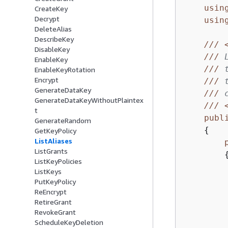
usin
CreateKey
Decrypt
usin
DeleteAlias
DescribeKey
///
DisableKey
///
 
EnableKey
///
 
EnableKeyRotation
Encrypt
///
 
GenerateDataKey
///
 
GenerateDataKeyWithoutPlaintex
///
t
publ
GenerateRandom
{
GetKeyPolicy
ListAliases
ListGrants
ListKeyPolicies
ListKeys
PutKeyPolicy
ReEncrypt
RetireGrant
RevokeGrant
ScheduleKeyDeletion