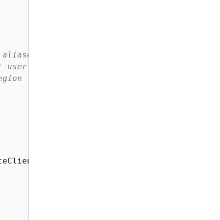
 aliases that have been defined for
t user. If you want to list
egion to the client
eClient();
