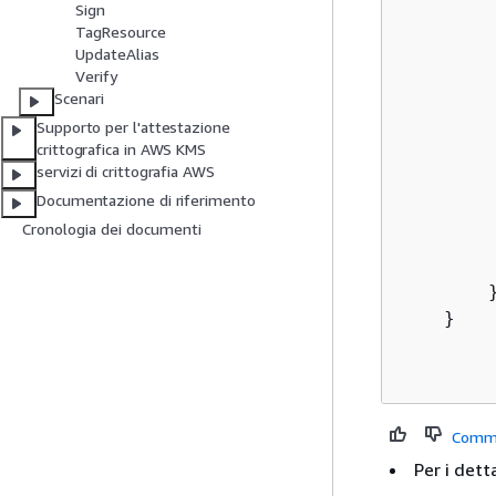
Sign
        
TagResource
UpdateAlias
Verify
        
Scenari
Supporto per l'attestazione
        
crittografica in AWS KMS
         
servizi di crittografia AWS
Documentazione di riferimento
        
Cronologia dei documenti
         
        }
    }

Comm
Per i detta