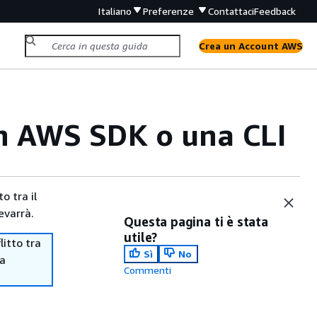
Italiano
Preferenze
Contattaci
Feedback
Crea un Account AWS
n AWS SDK o una CLI
o tra il
evarrà.
Questa pagina ti è stata
utile?
itto tra
Sì
No
ma
Commenti