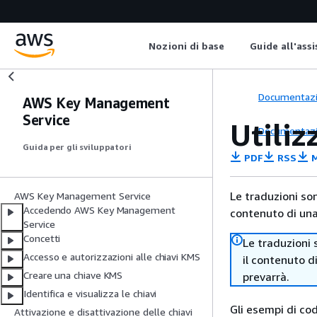
Nozioni di base
Guide all'ass
Documentaz
AWS Key Management
Service
Utili
Documentaz
Guida per gli sviluppatori
PDF
RSS
M
Le traduzioni so
AWS Key Management Service
Accedendo AWS Key Management
contenuto di una 
Service
Concetti
Le traduzioni 
Accesso e autorizzazioni alle chiavi KMS
il contenuto d
Creare una chiave KMS
prevarrà.
Identifica e visualizza le chiavi
Gli esempi di co
Attivazione e disattivazione delle chiavi