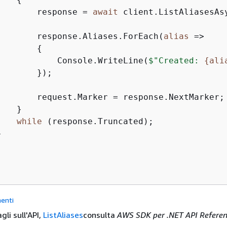
        response = 
await
 client.ListAliasesAsy
        response.Aliases.ForEach(
alias
 =>

{
            Console.WriteLine(
$"Created: 
{
ali
       });

        request.Marker = response.NextMarker;

   }

while
 (response.Truncated);



enti
gli sull'API,
ListAliases
consulta
AWS SDK per .NET API Refere