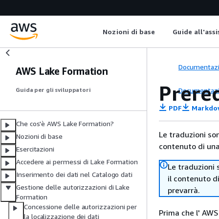
Nozioni di base
Guide all'ass
Documentaz
AWS Lake Formation
Prereq
Documentaz
Guida per gli sviluppatori
PDF
Markdo
Che cos'è AWS Lake Formation?
Le traduzioni so
Nozioni di base
contenuto di una 
Esercitazioni
Accedere ai permessi di Lake Formation
Le traduzioni 
Inserimento dei dati nel Catalogo dati
il contenuto d
Gestione delle autorizzazioni di Lake
prevarrà.
Formation
Concessione delle autorizzazioni per
Prima che l' AWS
la localizzazione dei dati