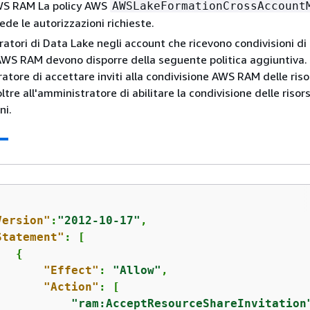
S RAM La policy AWS
AWSLakeFormationCrossAccount
ede le autorizzazioni richieste.
ratori di Data Lake negli account che ricevono condivisioni di 
AWS RAM devono disporre della seguente politica aggiuntiva
ratore di accettare inviti alla condivisione AWS RAM delle riso
tre all'amministratore di abilitare la condivisione delle risor
ni.
Version"
:
"2012-10-17"
,

Statement"
: [

{
"Effect"
: 
"Allow"
,

"Action"
: [

"ram:AcceptResourceShareInvitation