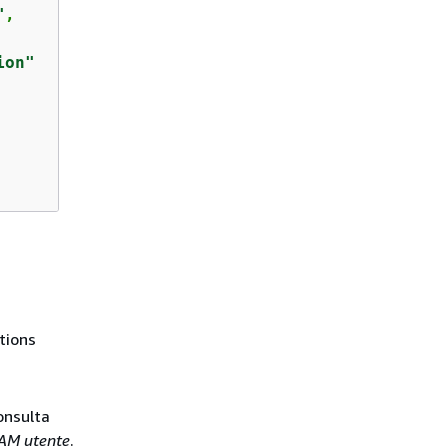
"
,

ion"
tions
onsulta
RAM utente
.