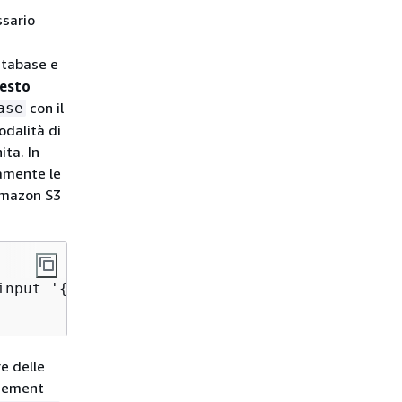
ssario
atabase e
uesto
con il
ase
odalità di
ta. In
vamente le
 Amazon S3
input '
{
"Name":"
database
","CreateTableDefault
e delle
agement