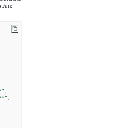
ll'uso
*"
,

/*"
,
