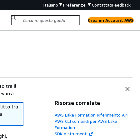
Italiano
Preferenze
Contattaci
Feedback
Crea un Account AWS
o tra il
evarrà.
Risorse correlate
itto tra
ma
AWS Lake Formation Riferimento API
AWS CLI comandi per AWS Lake
Formation
SDK e strumenti
ghi,