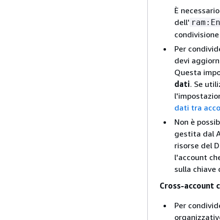
È necessario
dell'
ram:E
condivisione
Per condivid
devi aggior
Questa impos
dati
. Se util
l'impostazio
dati tra acc
Non è possib
gestita dal 
risorse del D
l'account che
sulla chiave 
Cross-account c
Per condivid
organizzativ