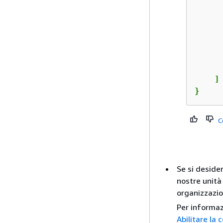
      
      
    ]

}
C
Se si deside
nostre unità 
organizzazi
Per informaz
Abilitare la