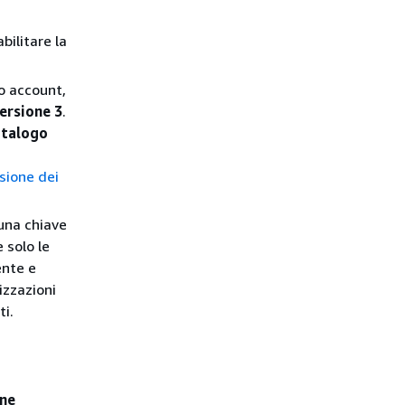
bilitare la
o account,
ersione 3
.
atalogo
sione dei
 una chiave
 solo le
ente e
izzazioni
ti.
one