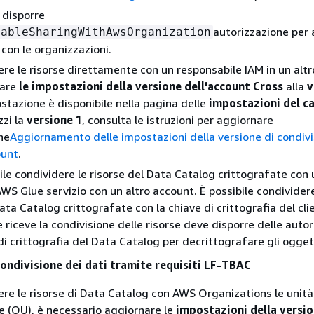
 disporre
autorizzazione per a
nableSharingWithAwsOrganization
 con le organizzazioni.
ere le risorse direttamente con un responsabile IAM in un altr
nare
le impostazioni della versione dell'account Cross
alla
v
tazione è disponibile nella pagina delle
impostazioni del c
izzi la
versione 1
, consulta le istruzioni per aggiornare
ne
Aggiornamento delle impostazioni della versione di condivi
ount
.
ile condividere le risorse del Data Catalog crittografate con
AWS Glue servizio con un altro account. È possibile condividere
ata Catalog crittografate con la chiave di crittografia del cli
 riceve la condivisione delle risorse deve disporre delle autor
di crittografia del Data Catalog per decrittografare gli ogget
ondivisione dei dati tramite requisiti LF-TBAC
ere le risorse di Data Catalog con AWS Organizations le unità
e (OU), è necessario aggiornare le
impostazioni della versi