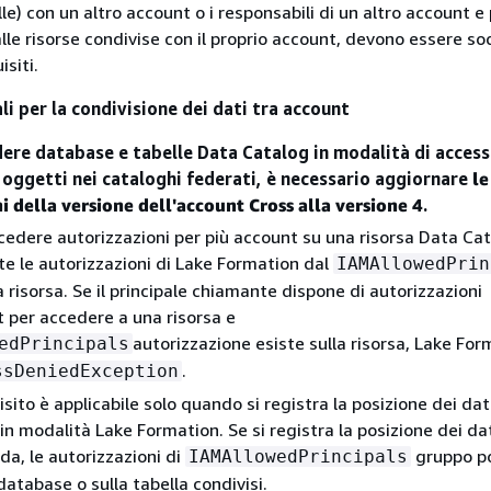
e) con un altro account o i responsabili di un altro account e
le risorse condivise con il proprio account, devono essere sod
siti.
li per la condivisione dei dati tra account
dere database e tabelle Data Catalog in modalità di access
 oggetti nei cataloghi federati, è necessario aggiornare
le
 della versione dell'account Cross alla versione 4
.
cedere autorizzazioni per più account su una risorsa Data Cat
te le autorizzazioni di Lake Formation dal
IAMAllowedPrin
 risorsa. Se il principale chiamante dispone di autorizzazioni
 per accedere a una risorsa e
autorizzazione esiste sulla risorsa, Lake For
edPrincipals
.
ssDeniedException
sito è applicabile solo quando si registra la posizione dei dat
in modalità Lake Formation. Se si registra la posizione dei dat
da, le autorizzazioni di
gruppo p
IAMAllowedPrincipals
database o sulla tabella condivisi.