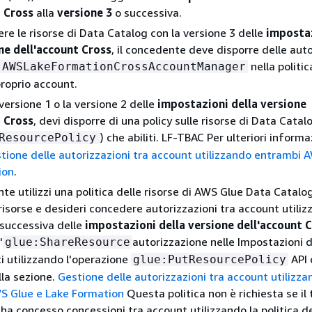
t Cross
alla
versione 3
o successiva.
ere le risorse di Data Catalog con la versione 3 delle
imposta
ne dell'account Cross
, il concedente deve disporre delle auto
nella politi
AWSLakeFormationCrossAccountManager
proprio account.
a versione 1 o la versione 2 delle
impostazioni della versione
t Cross
, devi disporre di una policy sulle risorse di Data Catal
) che abiliti. LF-TBAC Per ulteriori informa
ResourcePolicy
tione delle autorizzazioni tra account utilizzando entrambi 
ion
.
te utilizzi una politica delle risorse di AWS Glue Data Catalo
risorse e desideri concedere autorizzazioni tra account utiliz
 successiva delle
impostazioni della versione dell'account 
'
autorizzazione nelle Impostazioni d
glue:ShareResource
i utilizzando l'operazione
API
glue:PutResourcePolicy
la sezione.
Gestione delle autorizzazioni tra account utilizz
S Glue e Lake Formation
Questa politica non è richiesta se il 
ha concesso concessioni tra account utilizzando la politica de