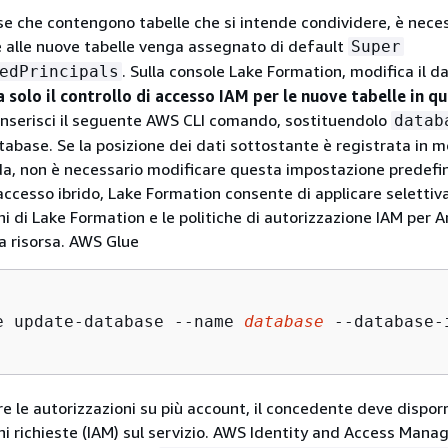
se che contengono tabelle che si intende condividere, è nece
 alle nuove tabelle venga assegnato di default
Super
. Sulla console Lake Formation, modifica il d
edPrincipals
 solo il controllo di accesso IAM per le nuove tabelle in q
inserisci il seguente AWS CLI comando, sostituendolo
datab
abase. Se la posizione dei dati sottostante è registrata in m
da, non è necessario modificare questa impostazione predefini
accesso ibrido, Lake Formation consente di applicare seletti
ni di Lake Formation e le politiche di autorizzazione IAM per
sa risorsa. AWS Glue
e update-database --name 
database
 --database-
e le autorizzazioni su più account, il concedente deve disporr
ni richieste (IAM) sul servizio. AWS Identity and Access Man