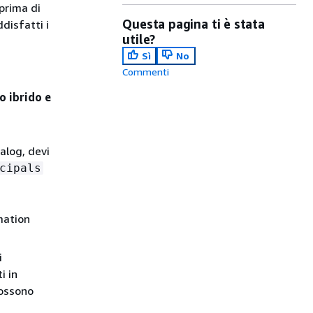
 prima di
Questa pagina ti è stata
disfatti i
utile?
Sì
No
Commenti
o ibrido e
alog, devi
cipals
mation
i
i in
ossono