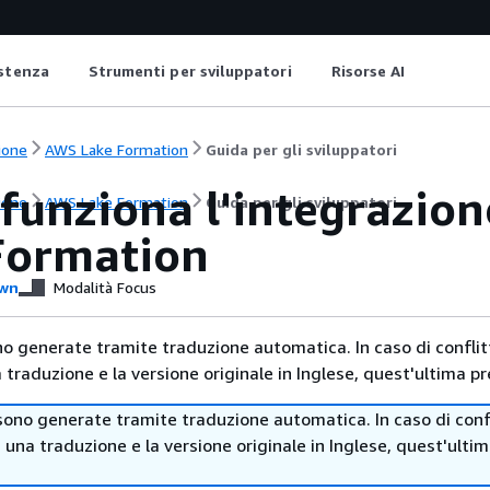
istenza
Strumenti per sviluppatori
Risorse AI
ione
AWS Lake Formation
Guida per gli sviluppatori
unziona l'integrazione
ione
AWS Lake Formation
Guida per gli sviluppatori
Formation
wn
Modalità Focus
no generate tramite traduzione automatica. In caso di conflitt
traduzione e la versione originale in Inglese, quest'ultima pr
sono generate tramite traduzione automatica. In caso di confl
i una traduzione e la versione originale in Inglese, quest'ulti