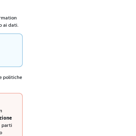
ormation
 ai dati.
e politiche
n
azione
 parti
no