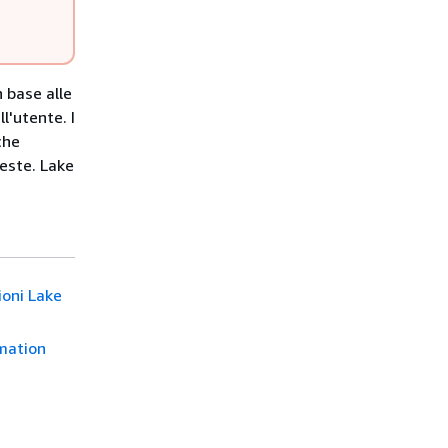
n base alle
l'utente. I
che
ieste. Lake
ioni Lake
rmation