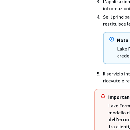
L'applicazio
informazioni 
Se il princi
restituisce l
Nota
Lake 
creden
Il servizio i
ricevute e res
Importan
Lake Forma
modello d
dell'error
tra client