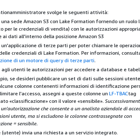
tionamministratore svolge le seguenti attività:
 una sede Amazon S3 con Lake Formation fornendo un ruolo 
to per le credenziali di vendita) con le autorizzazioni appropri
 ai dati all'interno della posizione Amazon S3
 un'applicazione di terze parti per poter chiamare le operazion
delle credenziali di Lake Formation. Per informazioni, consult
zione di un motore di query di terze parti
.
agli utenti le autorizzazioni per accedere a database e tabel
io, se desideri pubblicare un set di dati sulle sessioni utent
alcune colonne contenenti informazioni di identificazione per
er limitare l'accesso, assegni a queste colonne un
LF-TBAC
tag
to «classificazione» con il valore «sensibile».
Successivamente
 un'autorizzazione che consente a un analista aziendale di acced
ssioni utente, ma si escludono le colonne contrassegnate con
azione = sensibile.
 (utente) invia una richiesta a un servizio integrato.