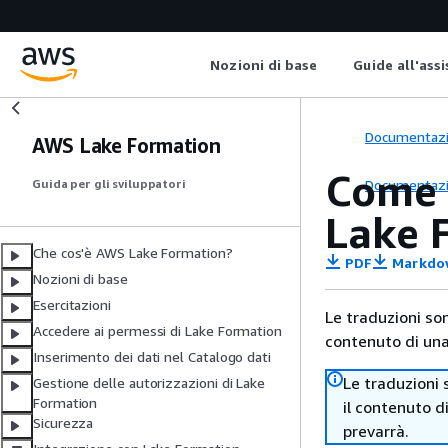
Nozioni di base
Guide all'ass
Documentaz
AWS Lake Formation
Come f
Documentaz
Guida per gli sviluppatori
Lake 
Che cos'è AWS Lake Formation?
PDF
Markdo
Nozioni di base
Esercitazioni
Le traduzioni so
Accedere ai permessi di Lake Formation
contenuto di una 
Inserimento dei dati nel Catalogo dati
Le traduzioni 
Gestione delle autorizzazioni di Lake
Formation
il contenuto d
Sicurezza
prevarrà.