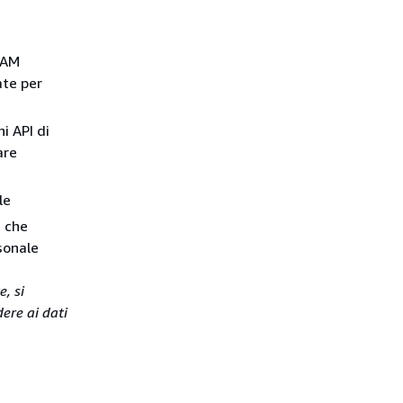
IAM
ate per
i API di
are
le
e che
sonale
, si
ere ai dati