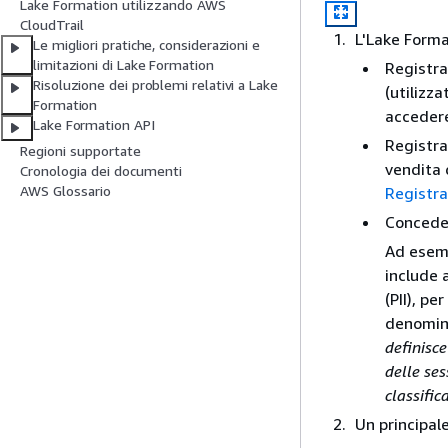
Lake Formation utilizzando AWS
CloudTrail
L'Lake Forma
Le migliori pratiche, considerazioni e
limitazioni di Lake Formation
Registra
Risoluzione dei problemi relativi a Lake
(utilizza
Formation
accedere
Lake Formation API
Registra
Regioni supportate
vendita 
Cronologia dei documenti
AWS Glossario
Registra
Concede 
Ad esemp
include 
(PII), p
denomina
definisce
delle se
classific
Un principale