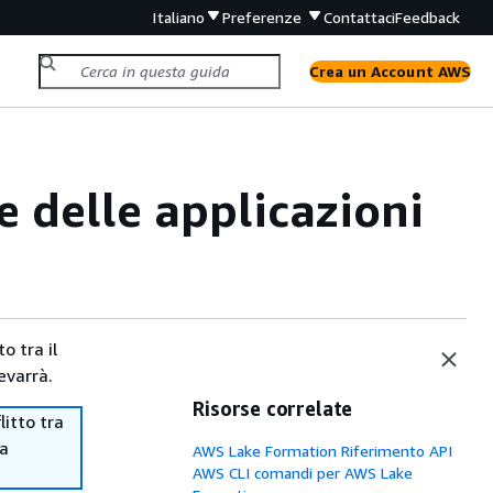
Italiano
Preferenze
Contattaci
Feedback
Crea un Account AWS
 delle applicazioni
o tra il
evarrà.
Risorse correlate
itto tra
ma
AWS Lake Formation Riferimento API
AWS CLI comandi per AWS Lake