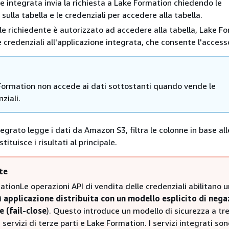
ne integrata invia la richiesta a Lake Formation chiedendo le
sulla tabella e le credenziali per accedere alla tabella.
pale richiedente è autorizzato ad accedere alla tabella, Lake F
e credenziali all'applicazione integrata, che consente l'accesso
Formation non accede ai dati sottostanti quando vende le
ziali.
ntegrato legge i dati da Amazon S3, filtra le colonne in base all
tituisce i risultati al principale.
te
tionLe operazioni API di vendita delle credenziali abilitano u
i
applicazione distribuita con un modello esplicito di neg
e (fail-close
). Questo introduce un modello di sicurezza a tre
i, servizi di terze parti e Lake Formation. I servizi integrati so