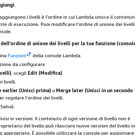
giungi
.
i aggiungono i livelli è l'ordine in cui Lambda unisce il contenut
ente di esecuzione. Puoi modificare l'ordine di unione dei livelli
nsole.
ll'ordine di unione dei livelli per la tua funzione (consol
gina
Funzioni
della console Lambda.
nzione da configurare.
velli)
, scegli
Edit (Modifica)
 livelli.
 earlier (Unisci prima)
o
Merge later (Unisci in un secondo
r regolare l'ordine dei livelli.
Salva).
divisi in versioni. Il contenuto di ogni versione di livello non è
roprietario del livello può rilasciare nuove versioni del livello
 appropriato. È possibile utilizzare la console per aggiornare 