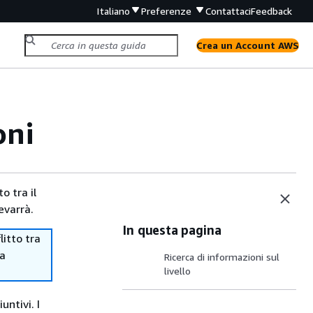
Italiano
Preferenze
Contattaci
Feedback
Crea un Account AWS
oni
o tra il
evarrà.
In questa pagina
itto tra
ma
Ricerca di informazioni sul
livello
untivi. I