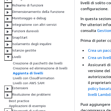
livelli di solito
Richiamo di funzioni
configurazione.
Dimensionamento della funzione
Monitoraggio e debug
In questa sezion
Per ulteriori info
Integrazione con altri servizi
consulta
Gestion
Funzioni durevoli
SnapStart
Prima di poter co
Isolamento degli inquilini
Crea un pacch
Istanze gestite
Livelli
Crea un live
Creazione di pacchetti dei livelli
Assicurati di
Creazione ed eliminazione di livelli
versione del
Aggiunta di livelli
autorizzazio
Livelli con CloudFormation
il proprietar
Livelli con AWS SAM
Estensioni
policy basata
livelli Lambd
Risoluzione dei problemi
Best practice
Puoi aggiungere 
Applicazioni di esempio
decompressa della
Strumenti di sviluppo