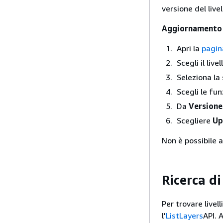
versione del livel
Aggiornamento de
Apri la
pagin
Scegli il liv
Seleziona l
Scegli le fun
Da
Versione 
Scegliere
Up
Non è possibile a
Ricerca di
Per trovare livel
l'
ListLayers
API. 