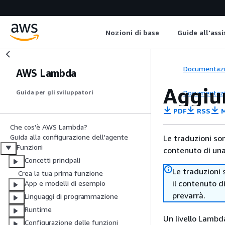
Nozioni di base
Guide all'ass
Documentaz
AWS Lambda
Aggiun
Documentaz
Guida per gli sviluppatori
PDF
RSS
M
Che cos'è AWS Lambda?
Guida alla configurazione dell'agente
Le traduzioni so
Funzioni
contenuto di una 
Concetti principali
Le traduzioni 
Crea la tua prima funzione
il contenuto d
App e modelli di esempio
prevarrà.
Linguaggi di programmazione
Runtime
Un livello Lambda
Configurazione delle funzioni