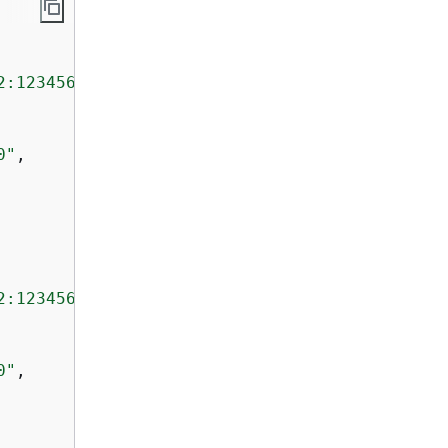
2:123456789012:layer:my-layer:2"
,

0"
,

2:123456789012:layer:my-layer:1"
,

0"
,
