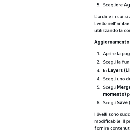
Scegliere
Ag
L'ordine in cui s
livello nell'ambi
utilizzando la co
Aggiornamento de
Aprire la pa
Scegli la fu
In
Layers (Li
Scegli uno dei
Scegli
Merge
momento)
pe
Scegli
Save
(
I livelli sono sud
modificabile. Il p
fornire contenuto