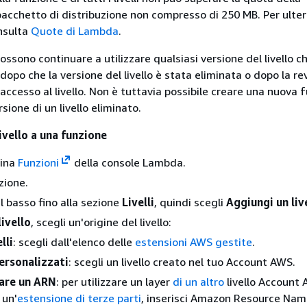
acchetto di distribuzione non compresso di 250 MB. Per ulteri
nsulta
Quote di Lambda
.
ossono continuare a utilizzare qualsiasi versione del livello ch
opo che la versione del livello è stata eliminata o dopo la re
accesso al livello. Non è tuttavia possibile creare una nuova 
rsione di un livello eliminato.
ivello a una funzione
gina
Funzioni
della console Lambda.
zione.
il basso fino alla sezione
Livelli
, quindi scegli
Aggiungi un liv
livello
, scegli un'origine del livello:
lli
: scegli dall'elenco delle
estensioni AWS gestite
.
personalizzati
: scegli un livello creato nel tuo Account AWS.
care un ARN
: per utilizzare un layer
di un altro
livello Account
 un'
estensione di terze parti
, inserisci Amazon Resource Nam