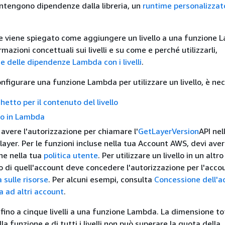
 contengono dipendenze dalla libreria, un
runtime personalizzat
e viene spiegato come aggiungere un livello a una funzione 
rmazioni concettuali sui livelli e su come e perché utilizzarli,
e delle dipendenze Lambda con i livelli
.
nfigurare una funzione Lambda per utilizzare un livello, è nec
etto per il contenuto del livello
llo in Lambda
 avere l'autorizzazione per chiamare l'
GetLayerVersion
API nel
 layer. Per le funzioni incluse nella tua Account AWS, devi ave
ne nella tua
politica utente
. Per utilizzare un livello in un altr
io di quell'account deve concedere l'autorizzazione per l'acco
 sulle risorse
. Per alcuni esempi, consulta
Concessione dell'a
a ad altri account
.
fino a cinque livelli a una funzione Lambda. La dimensione to
 funzione e di tutti i livelli non può superare la quota della