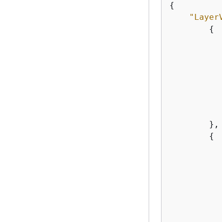
{
"Layer
{
           
        },

{
           