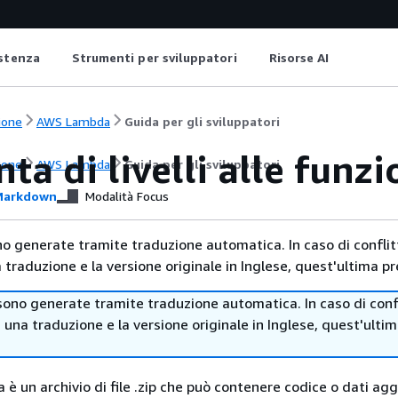
istenza
Strumenti per sviluppatori
Risorse AI
ione
AWS Lambda
Guida per gli sviluppatori
ta di livelli alle funzi
ione
AWS Lambda
Guida per gli sviluppatori
arkdown
Modalità Focus
no generate tramite traduzione automatica. In caso di conflitt
traduzione e la versione originale in Inglese, quest'ultima pr
sono generate tramite traduzione automatica. In caso di confl
i una traduzione e la versione originale in Inglese, quest'ulti
 è un archivio di file .zip che può contenere codice o dati aggi