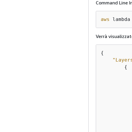
Command Line In
aws
 lambda
Verrà visualizza
{
"Layer
{