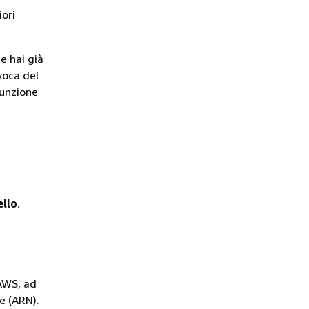
ori
e hai già
voca del
funzione
ello
.
 AWS, ad
e (ARN).