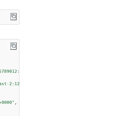
6789012:layer:my-layer"
,

ast-2:123456789012:layer:my-layer:2"
,

+0000"
,
