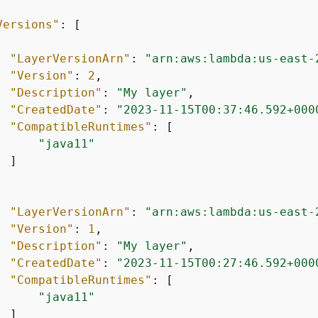
Versions"
: [

"LayerVersionArn"
: 
"arn:aws:lambda:us-east-
"Version"
: 
2
,

"Description"
: 
"My layer"
,

"CreatedDate"
: 
"2023-11-15T00:37:46.592+000
"CompatibleRuntimes"
: [

"java11"
 ]

"LayerVersionArn"
: 
"arn:aws:lambda:us-east-
"Version"
: 
1
,

"Description"
: 
"My layer"
,

"CreatedDate"
: 
"2023-11-15T00:27:46.592+000
"CompatibleRuntimes"
: [

"java11"
 ]
