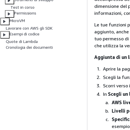
dimensione del p
Test in corso
informazioni, co
Permissions
MicroVM
Le tue funzioni p
Lavorare con AWS gli SDK
aggiunto, anche d
Esempi di codice
tuo permesso di 
Quote di Lambda
che utilizza la ve
Cronologia dei documenti
Aggiunta di un l
Aprire la pa
Scegli la fun
Scorri verso 
In
Scegli un 
AWS live
Livelli 
Specifi
esempio