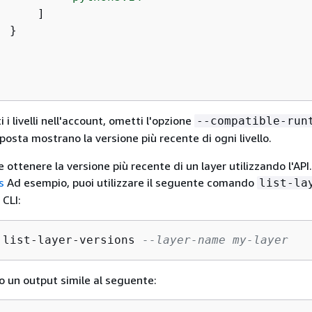
     ]

 }

 i livelli nell'account, ometti l'opzione
--compatible-run
sposta mostrano la versione più recente di ogni livello.
le ottenere la versione più recente di un layer utilizzando l'API.
s
Ad esempio, puoi utilizzare il seguente comando
list-la
 CLI:
 list-layer-versions 
--layer-name my-layer
to un output simile al seguente: