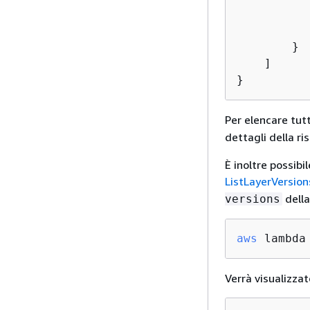
           
           
        }

    ]

}
Per elencare tutti
dettagli della ri
È inoltre possibi
ListLayerVersion
della
versions
aws
 lambda
Verrà visualizza