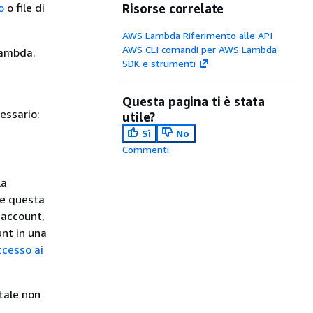
o
o file di
Risorse correlate
AWS Lambda Riferimento alle API
AWS CLI comandi per AWS Lambda
Lambda.
SDK e strumenti
Questa pagina ti è stata
essario:
utile?
Sì
No
Commenti
la
re questa
o account,
unt in una
ccesso ai
tale non