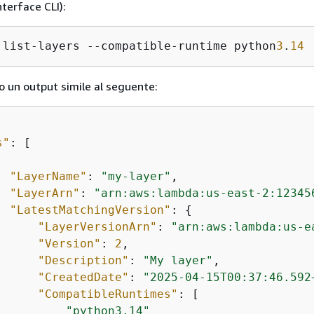
terface CLI):
 list-layers --compatible-runtime python
3
.
14
to un output simile al seguente:
s"
: [

"LayerName"
: 
"my-layer"
,

"LayerArn"
: 
"arn:aws:lambda:us-east-2:12345
"LatestMatchingVersion"
: 
{
"LayerVersionArn"
: 
"arn:aws:lambda:us-e
"Version"
: 
2
,

"Description"
: 
"My layer"
,

"CreatedDate"
: 
"2025-04-15T00:37:46.592
"CompatibleRuntimes"
: [

"python3.14"