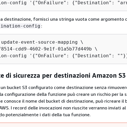
ion-config '
{
"OnFailure": 
{
"Destination": "ar
a destinazione, fornisci una stringa vuota come argomento 
:
tination-config
 update-event-source-mapping \

f8514-cdd9-4602-9e1f-01a5b77d449b \

ion-config '
{
"OnFailure": 
{
"Destination": ""}
ce di sicurezza per destinazioni Amazon S3
i un bucket S3 configurato come destinazione senza rimuover
a configurazione della funzione può creare un rischio per la s
e conosce il nome del bucket di destinazione, può ricreare il 
WS. I record delle invocazioni non riuscite verranno inviati al 
o potenzialmente i dati della tua funzione.