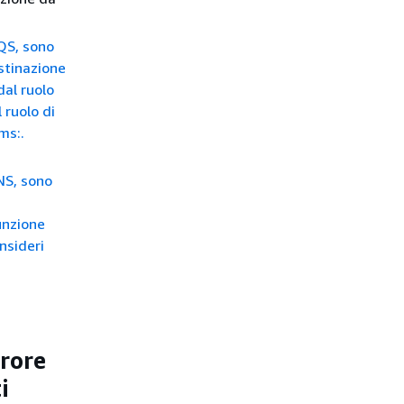
SQS, sono
stinazione
dal ruolo
 ruolo di
ms:.
SNS, sono
unzione
nsideri
rrore
i