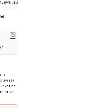
n:aws:s3:::dest-bucket"}}'
del
}'
e la
icurezza.
bucket nel
relativo