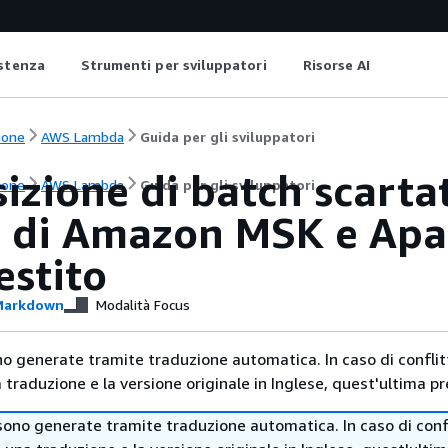
istenza
Strumenti per sviluppatori
Risorse AI
ione
AWS Lambda
Guida per gli sviluppatori
izione di batch scartat
ione
AWS Lambda
Guida per gli sviluppatori
i di Amazon MSK e Apa
estito
arkdown
Modalità Focus
no generate tramite traduzione automatica. In caso di conflitt
traduzione e la versione originale in Inglese, quest'ultima pr
sono generate tramite traduzione automatica. In caso di confl