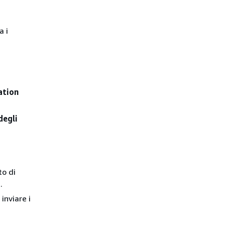
a i
ation
degli
to di
.
inviare i