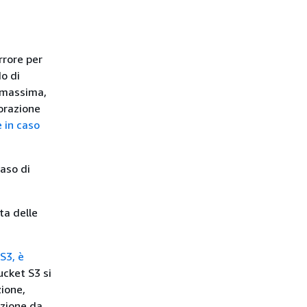
rrore per
o di
à massima,
borazione
 in caso
caso di
ta delle
S3, è
ucket S3 si
ione,
uzione da