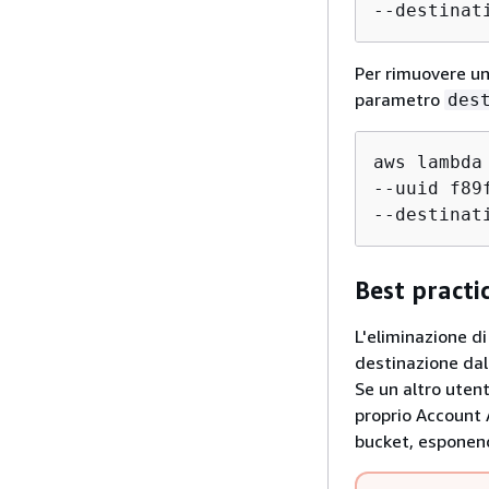
--destinat
Per rimuovere un
parametro
des
aws lambda
--uuid f89
--destinat
Best practi
L'eliminazione d
destinazione dall
Se un altro utent
proprio Account A
bucket, esponend