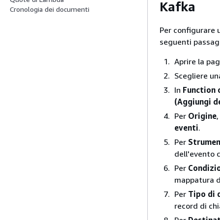
Kafka
Cronologia dei documenti
Per configurare 
seguenti passag
Aprire la pa
Scegliere un
In
Function 
(Aggiungi d
Per
Origine
,
eventi
.
Per
Strument
dell'evento 
Per
Condizi
mappatura de
Per
Tipo di 
record di ch
Per
Destinat