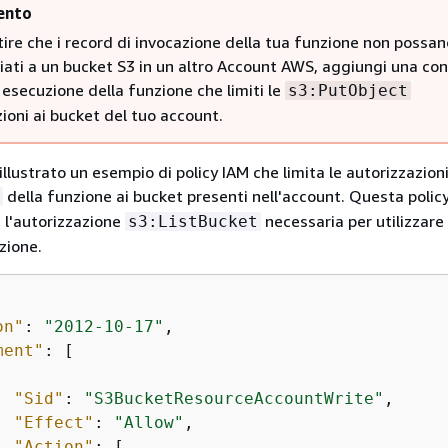
ento
ire che i record di invocazione della tua funzione non possan
iati a un bucket S3 in un altro Account AWS, aggiungi una co
i esecuzione della funzione che limiti le
s3:PutObject
ioni ai bucket del tuo account.
illustrato un esempio di policy IAM che limita le autorizzazion
della funzione ai bucket presenti nell'account. Questa polic
 l'autorizzazione
necessaria per utilizzare
s3:ListBucket
zione.
on"
: 
"2012-10-17"
,

ment"
: [

"Sid"
: 
"S3BucketResourceAccountWrite"
,

"Effect"
: 
"Allow"
,

"Action"
: [
