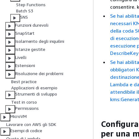
Step Functions
consentire.
Batch S3
Se hai abili
SNS
necessari K
Funzioni durevoli
della coda S
SnapStart
di esecuzion
Isolamento degli inquilini
esecuzione p
Istanze gestite
DescribeKey
Livelli
Se hai abilit
Estensioni
obbligatori
Risoluzione dei problemi
destinazione
Best practice
Lambda e dal
Applicazioni di esempio
attendibile 
Strumenti di sviluppo
kms:Generat
Test in corso
Permissions
MicroVM
Configuraz
Lavorare con AWS gli SDK
Esempi di codice
per una m
Quote di Lambda