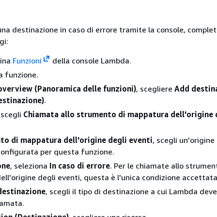
una destinazione in caso di errore tramite la console, complet
gi:
gina
Funzioni
della console Lambda.
a funzione.
overview (Panoramica delle funzioni)
, scegliere
Add destin
estinazione)
.
 scegli
Chiamata allo strumento di mappatura dell'origine 
o di mappatura dell'origine degli eventi
, scegli un'origine
configurata per questa funzione.
one
, seleziona
In caso di errore
. Per le chiamate allo strumen
ll'origine degli eventi, questa è l'unica condizione accettata
destinazione
, scegli il tipo di destinazione a cui Lambda deve 
iamata.
ion (Destinazione)
, scegliere una risorsa.