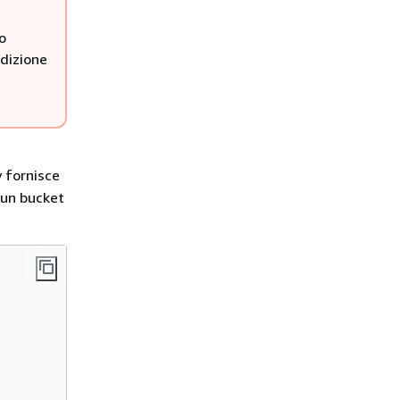
o
ndizione
i
y fornisce
 un bucket