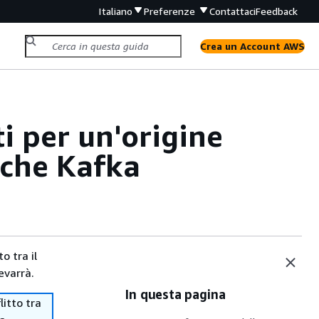
Italiano
Preferenze
Contattaci
Feedback
Crea un Account AWS
i per un'origine
che Kafka
o tra il
evarrà.
In questa pagina
itto tra