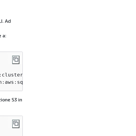
LI. Ad
 a:
:cluster/vpc-2priv-2pub/751d2973-a626-431c-9d4
n:aws:sqs:us-east-1:123456789012:dest-queue"}
ione S3 in