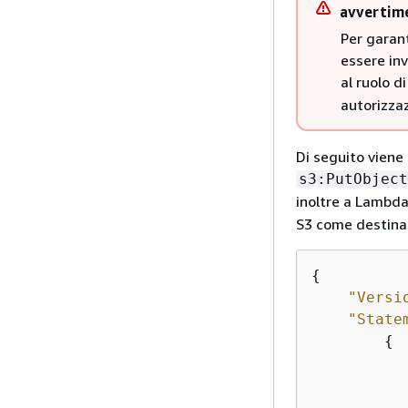
avvertim
Per garant
essere inv
al ruolo d
autorizzaz
Di seguito viene 
s3:PutObject
inoltre a Lambda
S3 come destina
{
"Versi
"State
{