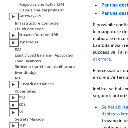
Registrazione Kafka ESM
Per una dest
Risoluzione dei problemi
Per una des
Gateway API
Infrastructure Composer
È possibile conf
CloudFormation
le mappature del
Amazon DocumentDB
elaborare i reco
DynamoDB
Lambda invia i r
EC2
successiva. Fai 
Elastic Load Balancer (Application
di errore
.
Load Balancer)
Richiamo tramite un pianificatore
È necessario imp
EventBridge
errore all'intern
IoT
Flussi di dati Kinesis
Inoltre, se hai 
Kubernetes
seguenti autoriz
MQ
RDS
Se hai abilit
S3
richiesto k
Secrets Manager
trovano in u
SQS
configura la