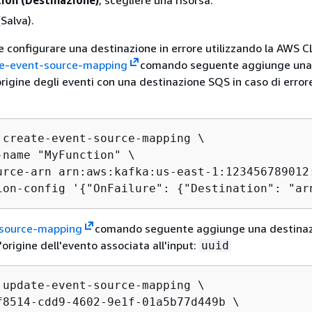
Salva).
le configurare una destinazione in errore utilizzando la AWS C
te-event-source-mapping
comando seguente aggiunge una
rigine degli eventi con una destinazione SQS in caso di errore
 create-event-source-mapping \

-name "MyFunction" \

urce-arn arn:aws:kafka:us-east-1:123456789012
ion-config '
{
"OnFailure": 
{
"Destination": "ar
source-mapping
comando seguente aggiunge una destinaz
l'origine dell'evento associata all'input:
uuid
 update-event-source-mapping \

f8514-cdd9-4602-9e1f-01a5b77d449b \
