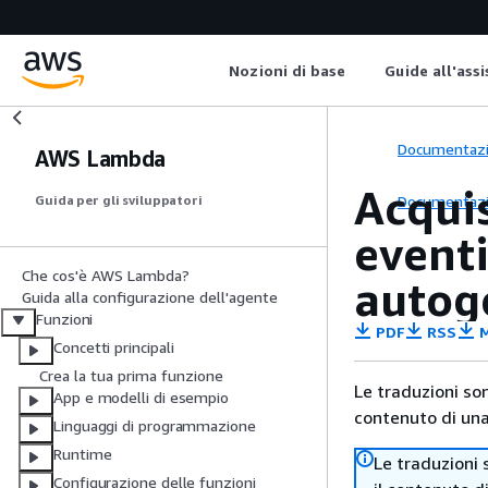
Nozioni di base
Guide all'ass
Documentaz
AWS Lambda
Acquis
Documentaz
Guida per gli sviluppatori
event
Che cos'è AWS Lambda?
autog
Guida alla configurazione dell'agente
Funzioni
PDF
RSS
M
Concetti principali
Crea la tua prima funzione
Le traduzioni so
App e modelli di esempio
contenuto di una 
Linguaggi di programmazione
Runtime
Le traduzioni 
Configurazione delle funzioni