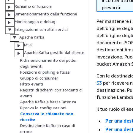
il contenuto d
Richiamo di funzioni
prevarrà.
Dimensionamento della funzione
Per mantenere i 
Monitoraggio e debug
dell'origine deg
Integrazione con altri servizi
dell'origine degl
Apache Kafka
documento JSON c
MSK
destinazioni Ama
Apache Kafka gestito dal cliente
invocazione. Pu
Ridimensionamento dei poller
bucket Amazon S
degli eventi
Posizioni di polling e flussi
Con le destinazi
Gruppo di consumer
S3
per ricevere n
Filtro eventi
destinazione. Pu
Registri di schemi con sorgenti di
eventi
funzione Lambda 
Apache Kafka a bassa latenza
Riprova le configurazioni
Il tuo ruolo di e
Conserva le chiamate non
riuscite
Per una des
Destinazione Kafka in caso di
Per una des
errore