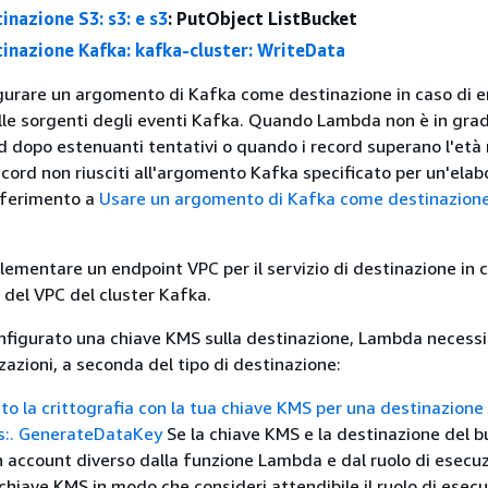
inazione S3: s3: e
s3
: PutObject ListBucket
tinazione Kafka: kafka-cluster: WriteData
igurare un argomento di Kafka come destinazione in caso di e
le sorgenti degli eventi Kafka. Quando Lambda non è in grad
rd dopo estenuanti tentativi o quando i record superano l'et
ecord non riusciti all'argomento Kafka specificato per un'ela
riferimento a
Usare un argomento di Kafka come destinazione
lementare un endpoint VPC per il servizio di destinazione in 
o del VPC del cluster Kafka.
configurato una chiave KMS sulla destinazione, Lambda necessi
zazioni, a seconda del tipo di destinazione:
ato la crittografia con la tua chiave KMS per una destinazione 
ms:. GenerateDataKey
Se la chiave KMS e la destinazione del b
n account diverso dalla funzione Lambda e dal ruolo di esecuz
 chiave KMS in modo che consideri attendibile il ruolo di esec