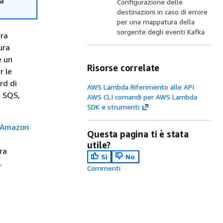
ma
Configurazione delle
destinazioni in caso di errore
per una mappatura della
sorgente degli eventi Kafka
ura
ura
è un
Risorse correlate
r le
rd di
AWS Lambda Riferimento alle API
n SQS,
AWS CLI comandi per AWS Lambda
SDK e strumenti
i Amazon
Questa pagina ti è stata
utile?
ra
Sì
No
.
Commenti