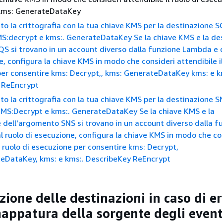
 kms: GenerateDataKey
tato la crittografia con la tua chiave KMS per la destinazione 
MS:decrypt e kms:. GenerateDataKey
Se la chiave KMS e la de
QS si trovano in un account diverso dalla funzione Lambda e 
e, configura la chiave KMS in modo che consideri attendibile il
er consentire kms: Decrypt,, kms: GenerateDataKey kms: e k
 ReEncrypt
ato la crittografia con la tua chiave KMS per la destinazione 
 KMS:Decrypt e kms:. GenerateDataKey
Se la chiave KMS e la
 dell'argomento SNS si trovano in un account diverso dalla f
 ruolo di esecuzione, configura la chiave KMS in modo che co
il ruolo di esecuzione per consentire kms: Decrypt,
eDataKey, kms: e kms:. DescribeKey ReEncrypt
ione delle destinazioni in caso di e
appatura della sorgente degli event