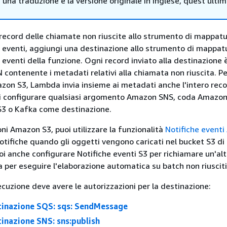
i una traduzione e la versione originale in Inglese, quest'ulti
record delle chiamate non riuscite allo strumento di mappat
li eventi, aggiungi una destinazione allo strumento di mappat
i eventi della funzione. Ogni record inviato alla destinazione 
ontenente i metadati relativi alla chiamata non riuscita. Pe
zon S3, Lambda invia insieme ai metadati anche l'intero reco
oi configurare qualsiasi argomento Amazon SNS, coda Amazo
3 o Kafka come destinazione.
oni Amazon S3, puoi utilizzare la funzionalità
Notifiche event
otifiche quando gli oggetti vengono caricati nel bucket S3 di
oi anche configurare Notifiche eventi S3 per richiamare un'alt
per eseguire l'elaborazione automatica su batch non riusciti
secuzione deve avere le autorizzazioni per la destinazione:
tinazione SQS: sqs: SendMessage
tinazione SNS: sns:publish