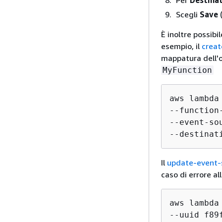
Scegli
Save
(
È inoltre possibi
esempio, il
crea
mappatura dell'o
MyFunction
aws lambda
--function
--event-so
--destinat
Il
update-event-
caso di errore al
aws lambda
--uuid f89