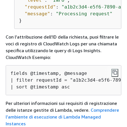
"level"
: 
"INFO"
,

"requestId"
: 
"a1b2c3d4-e5f6-7890-abc
"message"
: 
"Processing request"
}
Con l'attribuzione dell'ID della richiesta, puoi filtrare le
voci di registro di CloudWatch Logs per una chiamata
specifica utilizzando le query di Logs Insights.
CloudWatch Esempio:
fields @timestamp, @message

| filter requestId = "a1b2c3d4-e5f6-7890-
| sort @timestamp asc
Per ulteriori informazioni sui requisiti di registrazione
delle istanze gestite di Lambda, vedere.
Comprendere
l'ambiente di esecuzione di Lambda Managed
Instances