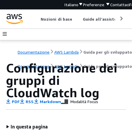
Italiano
Preferenze
Contattaci
F
Nozioni di base
Guide all'assistenza
Documentazione
AWS Lambda
Guida per gli sviluppato
Configurazione dei
Documentazione
AWS Lambda
Guida per gli sviluppato
gruppi di
CloudWatch log
PDF
RSS
Markdown
Modalità Focus
In questa pagina