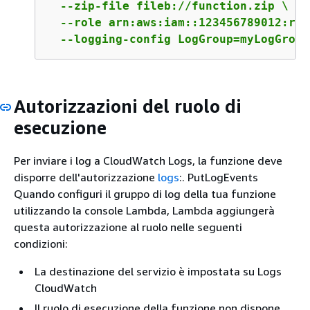
  --zip-file fileb://function.zip \

  --role arn:aws:iam::123456789012:rol
  --logging-config LogGroup=myLogGroup
Autorizzazioni del ruolo di
esecuzione
Per inviare i log a CloudWatch Logs, la funzione deve
disporre dell'autorizzazione
logs
:. PutLogEvents
Quando configuri il gruppo di log della tua funzione
utilizzando la console Lambda, Lambda aggiungerà
questa autorizzazione al ruolo nelle seguenti
condizioni:
La destinazione del servizio è impostata su Logs
CloudWatch
Il ruolo di esecuzione della funzione non dispone