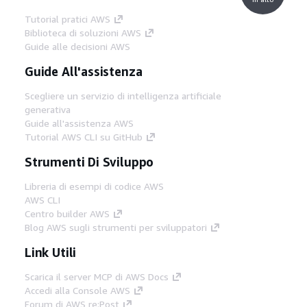
Tutorial pratici AWS
Biblioteca di soluzioni AWS
Guide alle decisioni AWS
Guide All'assistenza
Scegliere un servizio di intelligenza artificiale
generativa
Guide all'assistenza AWS
Tutorial AWS CLI su GitHub
Strumenti Di Sviluppo
Libreria di esempi di codice AWS
AWS CLI
Centro builder AWS
Blog AWS sugli strumenti per sviluppatori
Link Utili
Scarica il server MCP di AWS Docs
Accedi alla Console AWS
Forum di AWS re:Post