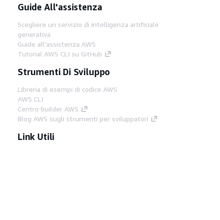
Guide All'assistenza
Scegliere un servizio di intelligenza artificiale
generativa
Guide all'assistenza AWS
Tutorial AWS CLI su GitHub
Strumenti Di Sviluppo
Libreria di esempi di codice AWS
AWS CLI
Centro builder AWS
Blog AWS sugli strumenti per sviluppatori
Link Utili
Scarica il server MCP di AWS Docs
Accedi alla Console AWS
Forum di AWS re:Post
Privacy
Condizioni del sito
Preferenze
cookie
© 2026, Amazon Web Services, Inc. o