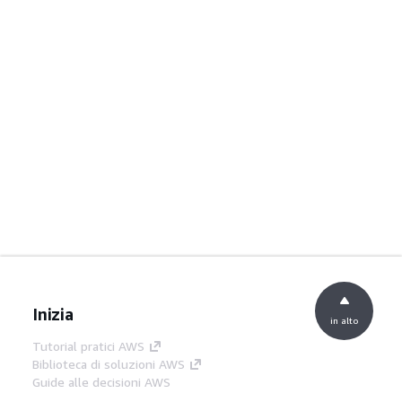
Inizia
in alto
Tutorial pratici AWS
Biblioteca di soluzioni AWS
Guide alle decisioni AWS