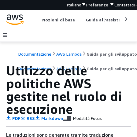
Italiano
Preferenze
Contattaci
F
Nozioni di base
Guide all'assistenza
Documentazione
AWS Lambda
Guida per gli sviluppato
Utilizzo delle
Documentazione
AWS Lambda
Guida per gli sviluppato
politiche AWS
gestite nel ruolo di
esecuzione
PDF
RSS
Markdown
Modalità Focus
Le traduzioni sono generate tramite traduzione