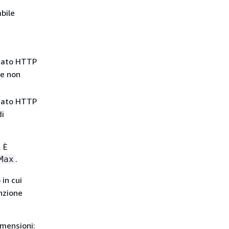
abile
stato HTTP
te non
stato HTTP
di
. È
.
Max
 in cui
unzione
imensioni: