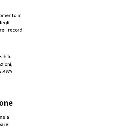
momento in
degli
re i record
sibile
zioni,
di AWS
ione
one a
eare