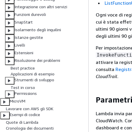
ListFunction
Integrazione con altri servizi
Ogni voce di reg
Funzioni durevoli
cui è stata effet
SnapStart
ultimi 90 giorni 
Isolamento degli inquilini
degli ultimi 90 g
Istanze gestite
Livelli
Per impostazione 
Estensioni
InvokeFuncti
Risoluzione dei problemi
attivare la regis
Best practice
consulta
Registra
Applicazioni di esempio
CloudTrail
.
Strumenti di sviluppo
Test in corso
Permissions
Parametri
MicroVM
Lavorare con AWS gli SDK
Lambda invia par
Esempi di codice
CloudWatch. Con 
Quote di Lambda
dashboard e conf
Cronologia dei documenti