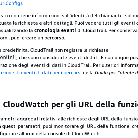
UrlConfigs
istro contiene informazioni sull'identità del chiamante, sul 
tuata la richiesta e altri dettagli. Puoi vedere tutti gli eventi 
visualizzando la
cronologia eventi
di CloudTrail. Per conserva
iorni, puoi creare un percorso.
predefinita, CloudTrail non registra le richieste
, che sono considerate eventi di dati. È comunque pos
onUrl
trazione degli eventi di dati in CloudTrail. Per ulteriori informa
zione di eventi di dati per i percorsi
nella
Guida per l'utente 
 CloudWatch per gli URL della funz
ametri aggregati relativi alle richieste degli URL della funzi
questi parametri, puoi monitorare gli URL della funzione, cr
igurare allarmi nella console di CloudWatch.