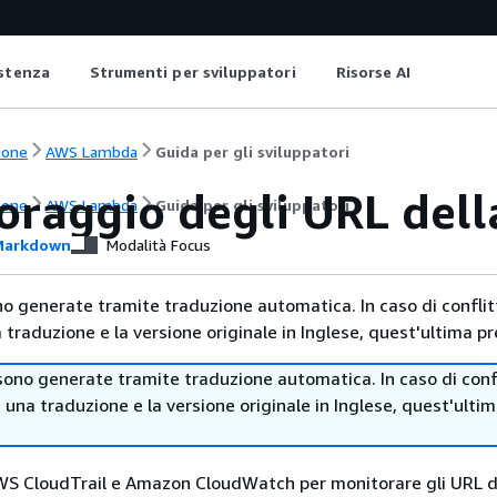
istenza
Strumenti per sviluppatori
Risorse AI
ione
AWS Lambda
Guida per gli sviluppatori
oraggio degli URL del
ione
AWS Lambda
Guida per gli sviluppatori
arkdown
Modalità Focus
no generate tramite traduzione automatica. In caso di conflitt
traduzione e la versione originale in Inglese, quest'ultima pr
sono generate tramite traduzione automatica. In caso di confl
i una traduzione e la versione originale in Inglese, quest'ulti
AWS CloudTrail e Amazon CloudWatch per monitorare gli URL d