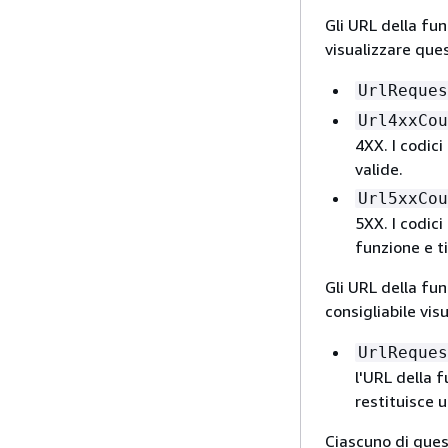
Gli URL della fun
visualizzare ques
UrlReques
Url4xxCou
4XX. I codici
valide.
Url5xxCou
5XX. I codici
funzione e t
Gli URL della fu
consigliabile vi
UrlReques
l'URL della f
restituisce u
Ciascuno di ques