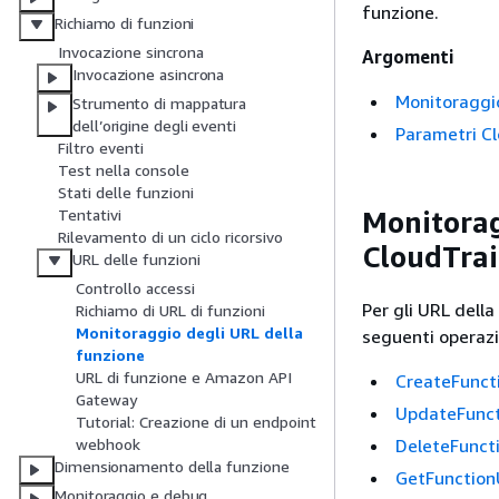
funzione.
Richiamo di funzioni
Invocazione sincrona
Argomenti
Invocazione asincrona
Monitoraggio
Strumento di mappatura
dell’origine degli eventi
Parametri Cl
Filtro eventi
Test nella console
Stati delle funzioni
Monitorag
Tentativi
Rilevamento di un ciclo ricorsivo
CloudTrai
URL delle funzioni
Controllo accessi
Per gli URL dell
Richiamo di URL di funzioni
Monitoraggio degli URL della
seguenti operazio
funzione
URL di funzione e Amazon API
CreateFunct
Gateway
UpdateFunct
Tutorial: Creazione di un endpoint
DeleteFunct
webhook
Dimensionamento della funzione
GetFunction
Monitoraggio e debug