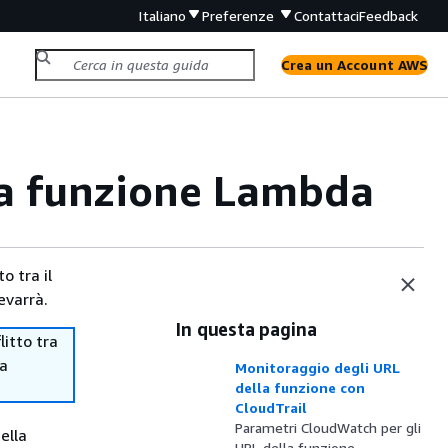
Italiano
Preferenze
Contattaci
Feedback
Crea un Account AWS
la funzione Lambda
o tra il
evarrà.
In questa pagina
itto tra
ma
Monitoraggio degli URL
della funzione con
CloudTrail
Parametri CloudWatch per gli
ella
URL della funzione