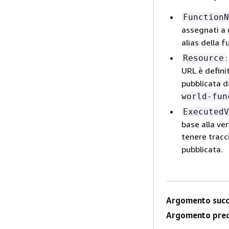
FunctionN
assegnati a
alias della 
Resource
URL è defini
pubblicata d
world-fun
ExecutedV
base alla ve
tenere tracc
pubblicata.
Argomento succ
Argomento prec