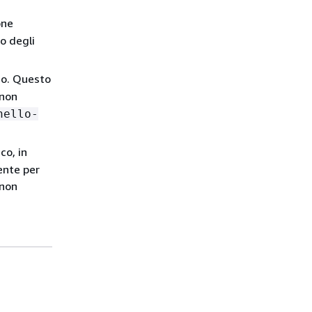
one
o degli
ico. Questo
non
hello-
co, in
ente per
non