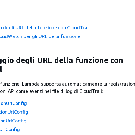
 degli URL della funzione con CloudTrail
oudWatch per gli URL della funzione
gio degli URL della funzione con
l
a funzione, Lambda supporta automaticamente la registrazion
ni API come eventi nei file di log di CloudTrail:
ionUrlConfig
ionUrlConfig
ionUrlConfig
UrlConfig