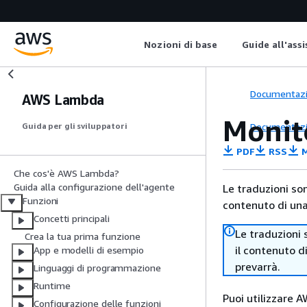
Nozioni di base
Guide all'ass
Documentaz
AWS Lambda
Monit
Documentaz
Guida per gli sviluppatori
PDF
RSS
M
Che cos'è AWS Lambda?
Guida alla configurazione dell'agente
Le traduzioni so
Funzioni
contenuto di una 
Concetti principali
Le traduzioni 
Crea la tua prima funzione
il contenuto d
App e modelli di esempio
prevarrà.
Linguaggi di programmazione
Runtime
Puoi utilizzare 
Configurazione delle funzioni