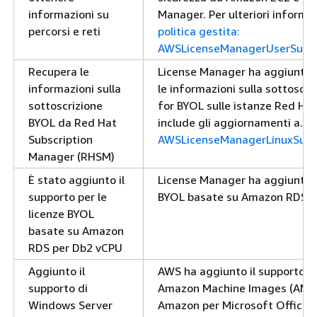
informazioni su
Manager. Per ulteriori informa
percorsi e reti
politica gestita:
AWSLicenseManagerUserSubscr
Recupera le
License Manager ha aggiunto i
informazioni sulla
le informazioni sulla sottoscri
sottoscrizione
for BYOL sulle istanze Red Hat
BYOL da Red Hat
include gli aggiornamenti a.
Subscription
AWSLicenseManagerLinuxSubsc
Manager (RHSM)
È stato aggiunto il
License Manager ha aggiunto il
supporto per le
BYOL basate su Amazon RDS f
licenze BYOL
basate su Amazon
RDS per Db2 vCPU
Aggiunto il
AWS ha aggiunto il supporto p
supporto di
Amazon Machine Images (AMI) c
Windows Server
Amazon per Microsoft Office L