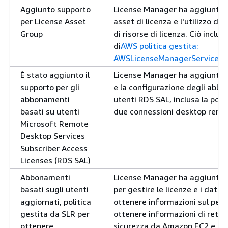
Aggiunto supporto
License Manager ha aggiunto il
per License Asset
asset di licenza e l'utilizzo de
Group
di risorse di licenza. Ciò incl
di
AWS politica gestita:
AWSLicenseManagerServiceRol
È stato aggiunto il
License Manager ha aggiunto i
supporto per gli
e la configurazione degli abbo
abbonamenti
utenti RDS SAL, inclusa la possi
basati su utenti
due connessioni desktop remote
Microsoft Remote
Desktop Services
Subscriber Access
Licenses (RDS SAL)
Abbonamenti
License Manager ha aggiunto l
basati sugli utenti
per gestire le licenze e i dati d
aggiornati, politica
ottenere informazioni sul perc
gestita da SLR per
ottenere informazioni di rete e
ottenere
sicurezza da Amazon EC2 e ott