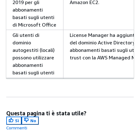
2019 per gli
Amazon EC2.
abbonamenti
basati sugli utenti
di Microsoft Office
Gli utenti di
License Manager ha aggiunto il
dominio
del dominio Active Directory a
autogestiti (locali)
abbonamenti basati sugli uten
possono utilizzare
trust con la AWS Managed Micr
abbonamenti
basati sugli utenti
Conversioni dei tipi
License Manager ha aggiunto il
di licenza per gli
di Ubuntu LTS per utilizzare la
abbonamenti
licenza per aggiungere un ab
Ubuntu LTS
Questa pagina ti è stata utile?
Sostituisci le
License Manager ha aggiunto f
Sì
No
sovvenzioni attive
facoltativamente le concession
Commenti
concessa durante l'attivazione