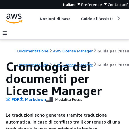
Italiano
Preferenze
Contattaci
F
Nozioni di base
Guide all'assistenza
Documentazione
AWS License Manager
Guida per l’ute
Cronologia dei
Documentazione
AWS License Manager
Guida per l’ute
documenti per
License Manager
PDF
Markdown
Modalità Focus
Le traduzioni sono generate tramite traduzione
automatica. In caso di conflitto tra il contenuto di una
traduzione e la versione originale in Inglese,