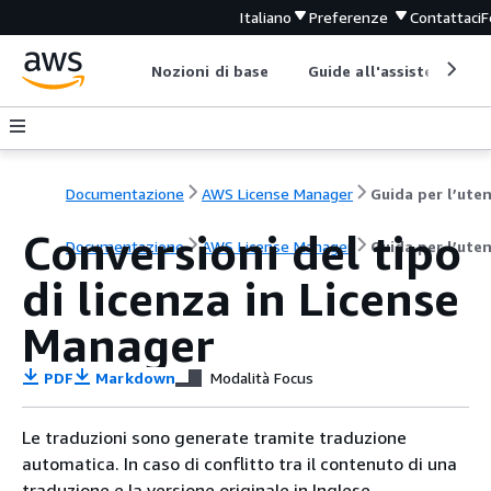
Italiano
Preferenze
Contattaci
F
Nozioni di base
Guide all'assistenza
Documentazione
AWS License Manager
Guida per l’ute
Conversioni del tipo
Documentazione
AWS License Manager
Guida per l’ute
di licenza in License
Manager
PDF
Markdown
Modalità Focus
Le traduzioni sono generate tramite traduzione
automatica. In caso di conflitto tra il contenuto di una
traduzione e la versione originale in Inglese,