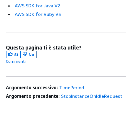
AWS SDK for Java V2
AWS SDK for Ruby V3
Questa pagina ti è stata utile?
Sì
No
Commenti
Argomento successivo:
TimePeriod
Argomento precedente:
StopInstanceOnIdleRequest