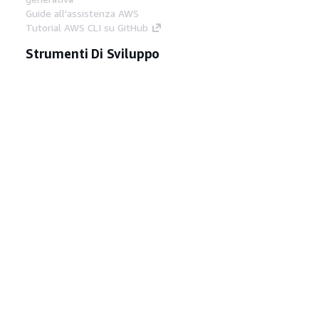
Guide all'assistenza AWS
Tutorial AWS CLI su GitHub
Strumenti Di Sviluppo
Libreria di esempi di codice AWS
AWS CLI
Centro builder AWS
Blog AWS sugli strumenti per sviluppatori
Link Utili
Scarica il server MCP di AWS Docs
Accedi alla Console AWS
Forum di AWS re:Post
Privacy
Condizioni del sito
Preferenze
cookie
© 2026, Amazon Web Services, Inc. o
società affiliate. Tutti i diritti riservati.
Italiano