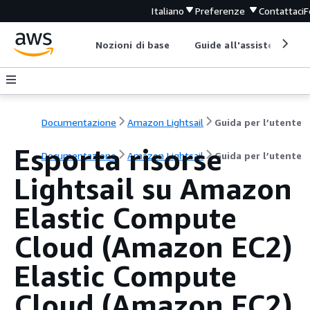
Italiano
Preferenze
Contattaci
F
Nozioni di base
Guide all'assistenza
Documentazione
Amazon Lightsail
Guida per l’utente
Esporta risorse
Documentazione
Amazon Lightsail
Guida per l’utente
Lightsail su Amazon
Elastic Compute
Cloud (Amazon EC2)
Elastic Compute
Cloud (Amazon EC2)