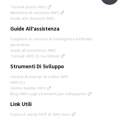
Tutorial pratici AWS
Biblioteca di soluzioni AWS
Guide alle decisioni AWS
Guide All'assistenza
Scegliere un servizio di intelligenza artificiale
generativa
Guide all'assistenza AWS
Tutorial AWS CLI su GitHub
Strumenti Di Sviluppo
Libreria di esempi di codice AWS
AWS CLI
Centro builder AWS
Blog AWS sugli strumenti per sviluppatori
Link Utili
Scarica il server MCP di AWS Docs
Accedi alla Console AWS
Forum di AWS re:Post