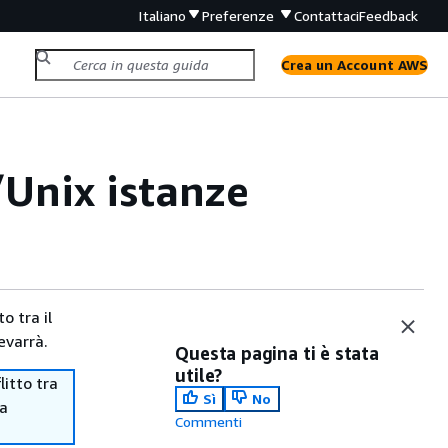
Italiano
Preferenze
Contattaci
Feedback
Crea un Account AWS
/Unix istanze
o tra il
evarrà.
Questa pagina ti è stata
utile?
itto tra
Sì
No
ma
Commenti