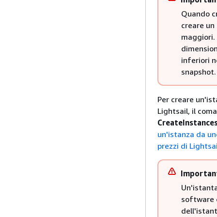
Quando cre
creare un
maggiori.
dimensio
inferiori 
snapshot.
Per creare un'is
Lightsail, il co
CreateInstanc
un'istanza da u
prezzi di Lightsai
Importan
Un'istanta
software e
dell'istan