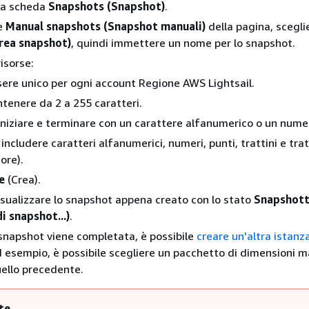
 la scheda
Snapshots (Snapshot)
.
ne
Manual snapshots (Snapshot manuali)
della pagina, scegl
rea snapshot)
, quindi immettere un nome per lo snapshot.
risorse:
ere unico per ogni account Regione AWS Lightsail.
tenere da 2 a 255 caratteri.
niziare e terminare con un carattere alfanumerico o un nume
includere caratteri alfanumerici, numeri, punti, trattini e trat
ore).
e
(Crea).
visualizzare lo snapshot appena creato con lo stato
Snapshotti
i snapshot...)
.
snapshot viene completata, è possibile
creare un'altra istanz
d esempio, è possibile scegliere un pacchetto di dimensioni m
uello precedente.
te