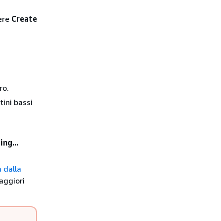
iere
Create
ro.
tini bassi
ng...
a dalla
aggiori