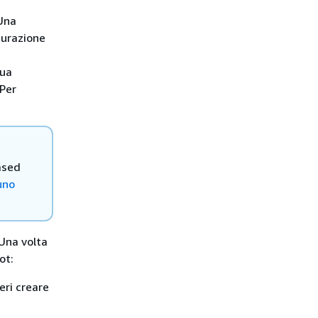
 Una
gurazione
tua
 Per
ased
uno
 Una volta
ot:
eri creare