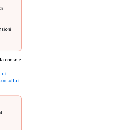
di
nsioni
 la console
 di
consulta i
l