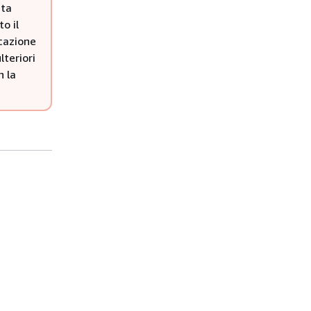
ata
o il
icazione
teriori
 la