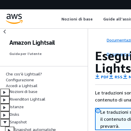
Nozioni di base
Guide all'ass
Documentaz
Amazon Lightsail
Esegui
Documentaz
Guida per l’utente
Lights
Che cos'è Lightsail?
PDF
RSS
M
Configurazione
Accedi a Lightsail
Nozioni di base
Le traduzioni so
Rivenditori Lightsail
contenuto di una 
Istanze
Le traduzioni 
Disks
il contenuto d
Snapshot
prevarrà.
Snapshot automatiche