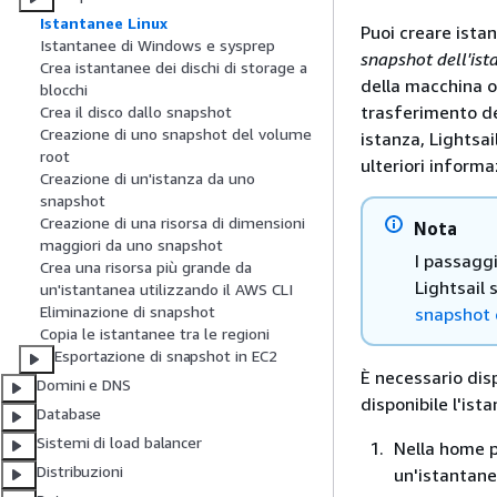
Istantanee Linux
Puoi creare ista
Istantanee di Windows e sysprep
snapshot dell'ist
Crea istantanee dei dischi di storage a
della macchina o
blocchi
trasferimento dei
Crea il disco dallo snapshot
Creazione di uno snapshot del volume
istanza, Lightsai
root
ulteriori informa
Creazione di un'istanza da uno
snapshot
Creazione di una risorsa di dimensioni
Nota
maggiori da uno snapshot
I passagg
Crea una risorsa più grande da
Lightsail 
un'istantanea utilizzando il AWS CLI
Eliminazione di snapshot
snapshot 
Copia le istantanee tra le regioni
Esportazione di snapshot in EC2
È necessario disp
Domini e DNS
disponibile l'is
Database
Sistemi di load balancer
Nella home pa
Distribuzioni
un'istantane