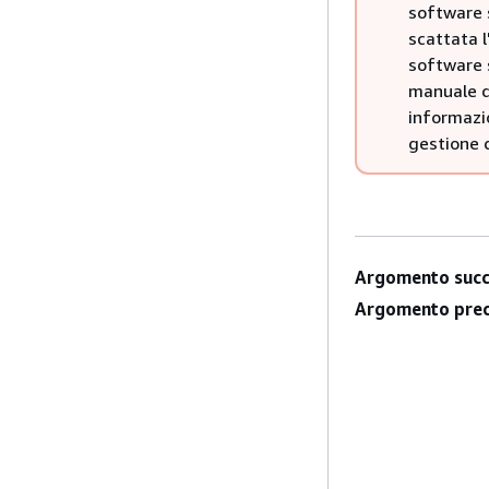
software 
scattata l
software s
manuale de
informazi
gestione 
Argomento succ
Argomento prec