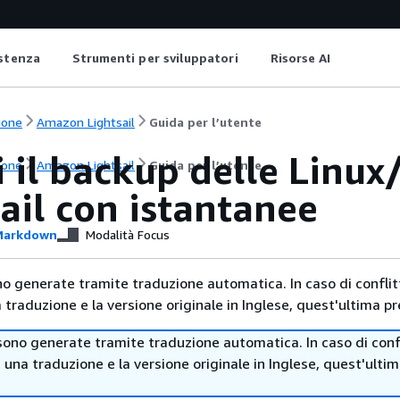
istenza
Strumenti per sviluppatori
Risorse AI
ione
Amazon Lightsail
Guida per l’utente
 il backup delle Linux
ione
Amazon Lightsail
Guida per l’utente
ail con istantanee
arkdown
Modalità Focus
no generate tramite traduzione automatica. In caso di conflitt
traduzione e la versione originale in Inglese, quest'ultima pr
sono generate tramite traduzione automatica. In caso di confl
i una traduzione e la versione originale in Inglese, quest'ulti