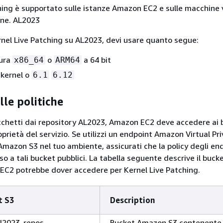
hing è supportato sulle istanze Amazon EC2 e sulle macchine v
ione. AL2023
ernel Live Patching su AL2023, devi usare quanto segue:
tura
o
a 64 bit
x86_64
ARM64
 kernel o
6.1
6.12
lle politiche
cchetti dai repository AL2023, Amazon EC2 deve accedere ai 
prietà del servizio. Se utilizzi un endpoint Amazon Virtual Pr
Amazon S3 nel tuo ambiente, assicurati che la policy degli en
so a tali bucket pubblici. La tabella seguente descrive il buc
EC2 potrebbe dover accedere per Kernel Live Patching.
t S3
Description
al2023-repos- -
Bucket Amazon S3 contenente