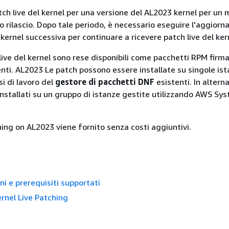
ch live del kernel per una versione del AL2023 kernel per un
uo rilascio. Dopo tale periodo, è necessario eseguire l'aggior
kernel successiva per continuare a ricevere patch live del ker
live del kernel sono rese disponibili come pacchetti RPM firma
enti. AL2023 Le patch possono essere installate su singole is
si di lavoro del
gestore di pacchetti DNF
esistenti. In alterna
nstallati su un gruppo di istanze gestite utilizzando AWS Sy
hing on AL2023 viene fornito senza costi aggiuntivi.
ni e prerequisiti supportati
ernel Live Patching