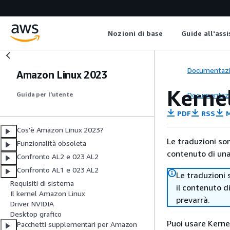
Nozioni di base
Guide all'ass
Documentaz
Amazon Linux 2023
Kerne
Documentaz
Guida per l’utente
PDF
RSS
M
Cos'è Amazon Linux 2023?
Le traduzioni so
Funzionalità obsoleta
contenuto di una 
Confronto AL2 e 023 AL2
Confronto AL1 e 023 AL2
Le traduzioni 
Requisiti di sistema
il contenuto d
Il kernel Amazon Linux
prevarrà.
Driver NVIDIA
Desktop grafico
Puoi usare Kernel
Pacchetti supplementari per Amazon