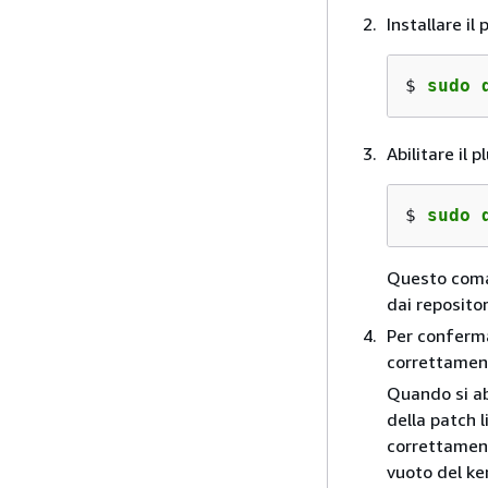
Installare il
$ 
sudo 
Abilitare il 
$ 
sudo 
Questo coman
dai repositor
Per conferma
correttamen
Quando si ab
della patch l
correttament
vuoto del ke