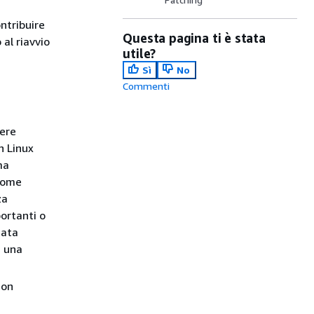
ntribuire
Questa pagina ti è stata
 al riavvio
utile?
Sì
No
Commenti
nere
n Linux
ma
 come
za
portanti o
nata
a una
non