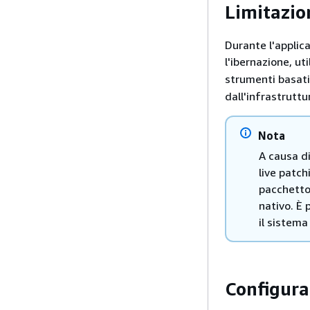
Limitazio
Durante l'applica
l'ibernazione, u
strumenti basat
dall'infrastruttu
Nota
A causa di
live patch
pacchetto
nativo. È 
il sistema
Configura