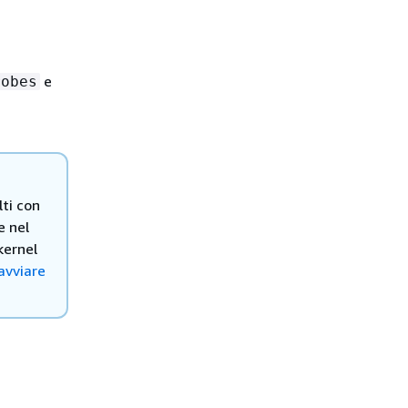
e
robes
lti con
e nel
kernel
avviare