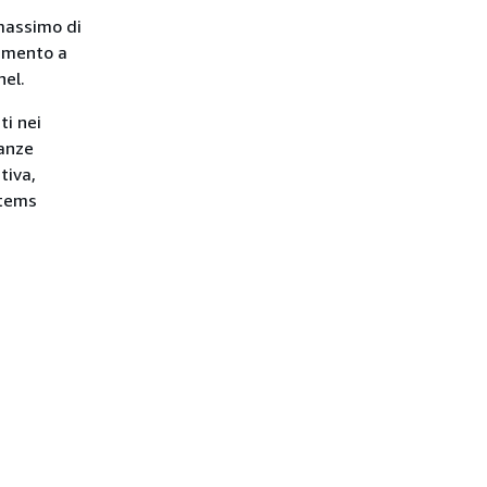
 massimo di
namento a
nel.
ti nei
tanze
tiva,
stems