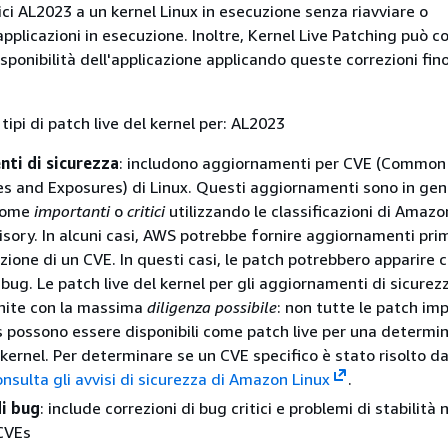
ici AL2023 a un kernel Linux in esecuzione senza riavviare o
pplicazioni in esecuzione. Inoltre, Kernel Live Patching può co
isponibilità dell'applicazione applicando queste correzioni fino
tipi di patch live del kernel per: AL2023
ti di sicurezza
: includono aggiornamenti per CVE (Common
ies and Exposures) di Linux. Questi aggiornamenti sono in ge
 come
importanti
o
critici
utilizzando le classificazioni di Amazo
isory. In alcuni casi, AWS potrebbe fornire aggiornamenti pri
zione di un CVE. In questi casi, le patch potrebbero apparire
 bug. Le patch live del kernel per gli aggiornamenti di sicurez
nite con la massima
diligenza possibile
: non tutte le patch im
s possono essere disponibili come patch live per una determi
 kernel. Per determinare se un CVE specifico è stato risolto d
onsulta gli avvisi di sicurezza di Amazon Linux
.
di bug
: include correzioni di bug critici e problemi di stabilità 
 CVEs