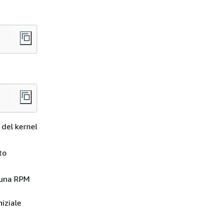
 del kernel
to
 una RPM
iziale