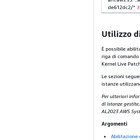
de612dc2/*
Utilizzo d
È possibile abili
riga di comando s
Kernel Live Patc
Le sezioni segue
istanze utilizza
Per ulteriori info
di istanze gestit
AL2023 AWS Sys
Argomenti
Abilitazione 