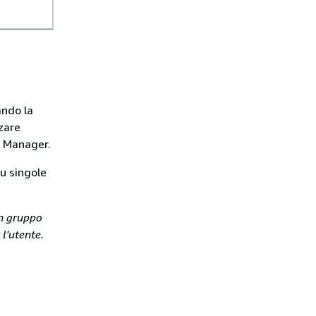
ando la
zzare
s Manager.
su singole
un gruppo
 l'utente.