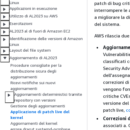
Linux
patch di bug crit
Applicazioni in esecuzione
interrompere le a
Utilizzo di AL2023 su AWS
a migliorare la d
Esercitazioni
del sistema.
AL2023 al di fuori di Amazon EC2
AWS rilascia due 
Identificazione delle versioni di Amazon
Linux
Aggiornamen
Layout del file system
Vulnerabilit
Aggiornamento di AL2023
classificati
Procedure consigliate per la
Security Adv
distribuzione sicura degli
dell'assegna
aggiornamenti
correzioni di
Ricevi notifiche sui nuovi
aggiornamenti
vengono for
Aggiornamenti deterministici tramite
critiche CVE
repository con versioni
versione del
Gestione degli aggiornamenti
patch live,
c
Applicazione di patch live del
kernel
Correzioni 
Aggiornamenti del kernel
associati a.
errore dracut systemd-pcrphase