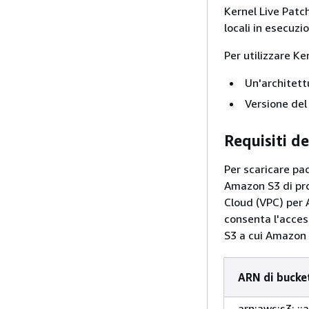
Kernel Live Patc
locali in esecuz
Per utilizzare K
Un'architet
Versione del
Requisiti de
Per scaricare pa
Amazon S3 di pro
Cloud (VPC) per 
consenta l'acces
S3 a cui Amazon 
ARN di bucke
arn:aws:s3: ::