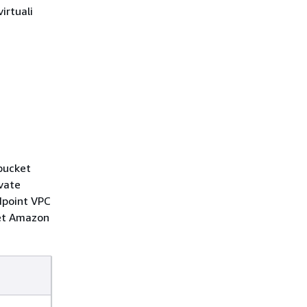
irtuali
bucket
ivate
dpoint VPC
ket Amazon