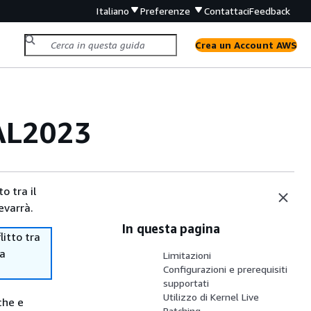
Italiano
Preferenze
Contattaci
Feedback
Crea un Account AWS
 AL2023
o tra il
evarrà.
In questa pagina
itto tra
ma
Limitazioni
Configurazioni e prerequisiti
supportati
Utilizzo di Kernel Live
che e
Patching