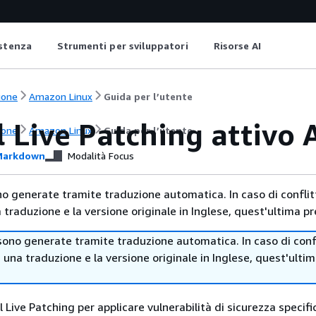
istenza
Strumenti per sviluppatori
Risorse AI
ione
Amazon Linux
Guida per l’utente
l Live Patching attivo
ione
Amazon Linux
Guida per l’utente
arkdown
Modalità Focus
no generate tramite traduzione automatica. In caso di conflitt
traduzione e la versione originale in Inglese, quest'ultima pr
sono generate tramite traduzione automatica. In caso di confl
i una traduzione e la versione originale in Inglese, quest'ulti
 Live Patching per applicare vulnerabilità di sicurezza specifi