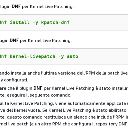
 plugin
DNF
per Kernel Live Patching.
dnf install -y kpatch-dnf
plugin
DNF
per Kernel Live Patching.
dnf kernel-livepatch -y auto
do installa anche l'ultima versione dell'RPM della patch live
y configurati.
re che il plugin
DNF
per Kernel Live Patching è stato installa
te, eseguire il seguente comando.
ilita Kernel Live Patching, viene automaticamente applicata
ive del kernel vuota. Se Kernel Live Patching è stato abilitato
e, questo comando restituisce un elenco che include l'RPM in
rnel live patch (e un altro RPM che configura il repository DNF