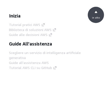
Inizia
in alto
Tutorial pratici AWS
Biblioteca di soluzioni AWS
Guide alle decisioni AWS
Guide All'assistenza
Scegliere un servizio di intelligenza artificiale
generativa
Guide all'assistenza AWS
Tutorial AWS CLI su GitHub
Strumenti Di Sviluppo
Libreria di esempi di codice AWS
AWS CLI
Centro builder AWS
Blog AWS sugli strumenti per sviluppatori
Link Utili