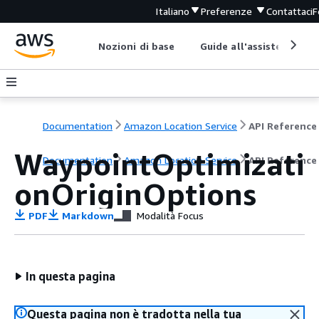
Italiano
Preferenze
Contattaci
F
Nozioni di base
Guide all'assistenza
Documentation
Amazon Location Service
API Reference
WaypointOptimizati
Documentation
Amazon Location Service
API Reference
onOriginOptions
PDF
Markdown
Modalità Focus
In questa pagina
Questa pagina non è tradotta nella tua