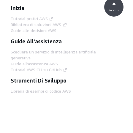
Inizia
in alto
Tutorial pratici AWS
Biblioteca di soluzioni AWS
Guide alle decisioni AWS
Guide All'assistenza
Scegliere un servizio di intelligenza artificiale
generativa
Guide all'assistenza AWS
Tutorial AWS CLI su GitHub
Strumenti Di Sviluppo
Libreria di esempi di codice AWS
AWS CLI
Centro builder AWS
Blog AWS sugli strumenti per sviluppatori
Link Utili
Scarica il server MCP di AWS Docs