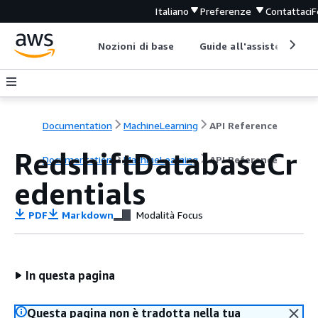
Italiano
Preferenze
Contattaci
F
Nozioni di base
Guide all'assistenza
Documentation
MachineLearning
API Reference
RedshiftDatabaseCr
Documentation
MachineLearning
API Reference
edentials
PDF
Markdown
Modalità Focus
In questa pagina
Questa pagina non è tradotta nella tua