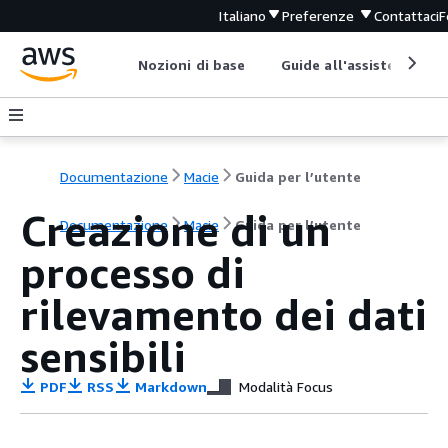
Italiano
Preferenze
Contattaci
F
Nozioni di base
Guide all'assistenza
Documentazione
Macie
Guida per l’utente
Creazione di un
Documentazione
Macie
Guida per l’utente
processo di
rilevamento dei dati
sensibili
PDF
RSS
Markdown
Modalità Focus