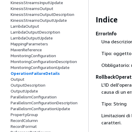
KinesisStreamsInputUpdate
KinesisStreamsOutput
KinesisStreamsOutputDescription
Indice
KinesisStreamsOutputUpdate
LambdaOutput
LambdaOutputDescription
ErrorInfo
LambdaOutputUpdate
Una descrizion
MappingParameters
MavenReference
Tipo: oggett
MonitoringConfiguration
MonitoringConfigurationDescription
Obbligatorio: 
MonitoringConfigurationUpdate
OperationFailureDetails
RollbackOperat
Output
L'ID dell'oper
OutputDescription
OutputUpdate
causa di un er
ParallelismConfiguration
ParallelismConfigurationDescription
Tipo: String
ParallelismConfigurationUpdate
PropertyGroup
Limitazioni d
RecordColumn
caratteri.
RecordFormat