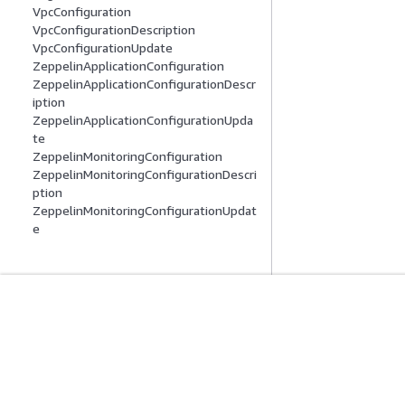
VpcConfiguration
VpcConfigurationDescription
VpcConfigurationUpdate
ZeppelinApplicationConfiguration
ZeppelinApplicationConfigurationDescr
iption
ZeppelinApplicationConfigurationUpda
te
ZeppelinMonitoringConfiguration
ZeppelinMonitoringConfigurationDescri
ption
ZeppelinMonitoringConfigurationUpdat
e
Inizia
Guide All'ass
Tutorial pratici AWS
Scegliere un serviz
Biblioteca di soluzioni AWS
generativa
Guide alle decisioni AWS
Guide all'assiste