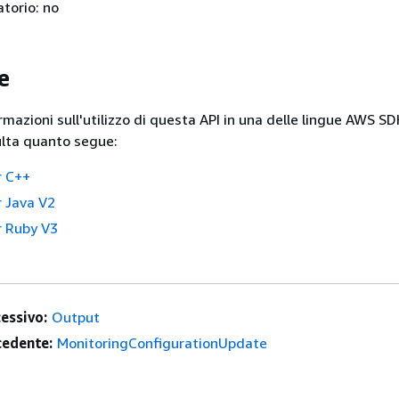
torio: no
e
ormazioni sull'utilizzo di questa API in una delle lingue AWS S
ulta quanto segue:
r C++
 Java V2
 Ruby V3
essivo:
Output
edente:
MonitoringConfigurationUpdate