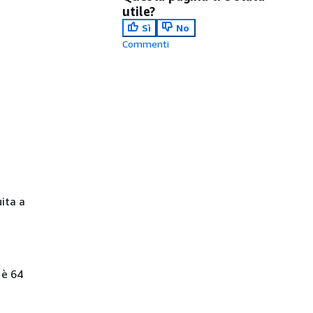
utile?
Sì
No
Commenti
uita a
 è 64