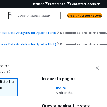
Italiano
Preferenze
Contattaci
Feedback
Crea un Account AWS
sis Data Analytics for Apache Flink)
Documentazion
sis Data Analytics for Apache Flink)
Documentazione di riferimen
o tra il
evarrà.
In questa pagina
itto tra
ma
Indice
Vedi anche
Questa pagina ti è stata