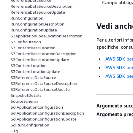
ReferenceDataSource
Campo obbliga
ReferenceDataSourceDescription
ReferenceDataSourceUpdate
RunConfiguration
Vedi anch
RunConfigurationDescription
RunConfigurationUpdate
S3ApplicationCodeLocationDescription
Per ulteriori inf
S3Configuration
specifiche, cons
S3ContentBaseLocation
S3ContentBaseLocationDescription
AWS SDK pe
S3ContentBaseLocationUpdate
S3ContentLocation
AWS SDK per
S3ContentLocationUpdate
AWS SDK per
S3ReferenceDataSource
S3ReferenceDataSourceDescription
S3ReferenceDataSourceUpdate
SnapshotDetails
SourceSchema
Argomento succ
SqlApplicationConfiguration
SqlApplicationConfigurationDescription
Argomento prec
SqlApplicationConfigurationUpdate
SqlRunConfiguration
Tag