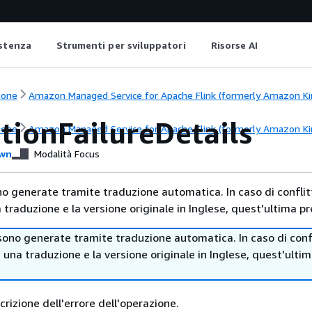
istenza
Strumenti per sviluppatori
Risorse AI
ione
Amazon Managed Service for Apache Flink (formerly Amazon Kine
tionFailureDetails
ione
Amazon Managed Service for Apache Flink (formerly Amazon Kine
wn
Modalità Focus
no generate tramite traduzione automatica. In caso di conflitt
traduzione e la versione originale in Inglese, quest'ultima pr
sono generate tramite traduzione automatica. In caso di confl
i una traduzione e la versione originale in Inglese, quest'ulti
rizione dell'errore dell'operazione.