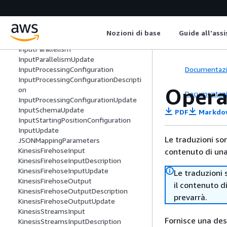
InputDescription
InputLambdaProcessor
InputLambdaProcessorDescription
Nozioni di base
Guide all'ass
InputLambdaProcessorUpdate
InputParallelism
InputParallelismUpdate
Documentaz
InputProcessingConfiguration
InputProcessingConfigurationDescripti
Opera
on
Documentaz
InputProcessingConfigurationUpdate
InputSchemaUpdate
PDF
Markdo
InputStartingPositionConfiguration
InputUpdate
Le traduzioni so
JSONMappingParameters
KinesisFirehoseInput
contenuto di una 
KinesisFirehoseInputDescription
KinesisFirehoseInputUpdate
Le traduzioni 
KinesisFirehoseOutput
il contenuto d
KinesisFirehoseOutputDescription
prevarrà.
KinesisFirehoseOutputUpdate
KinesisStreamsInput
Fornisce una desc
KinesisStreamsInputDescription