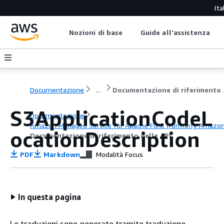
Ita
Nozioni di base
Guide all'assistenza
Documentazione
...
Docu
S3ApplicationCodeL
Documentazione
Amazon Managed Service for Apache Flink (formerly Amazon K
ocationDescription
Documentazione di riferimento delle API
PDF
Markdown
Modalità Focus
In questa pagina
Le traduzioni sono generate tramite traduzione