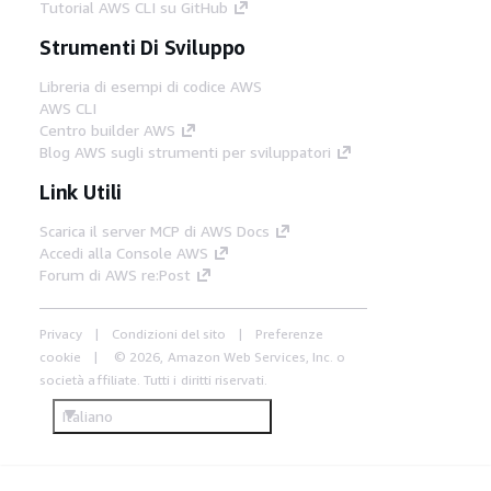
Tutorial AWS CLI su GitHub
Strumenti Di Sviluppo
Libreria di esempi di codice AWS
AWS CLI
Centro builder AWS
Blog AWS sugli strumenti per sviluppatori
Link Utili
Scarica il server MCP di AWS Docs
Accedi alla Console AWS
Forum di AWS re:Post
Privacy
Condizioni del sito
Preferenze
cookie
© 2026, Amazon Web Services, Inc. o
società affiliate. Tutti i diritti riservati.
Italiano