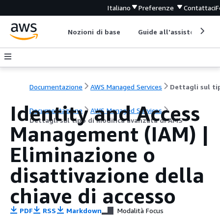
Italiano
Preferenze
Contattaci
F
Nozioni di base
Guide all'assistenza
Documentazione
AWS Managed Services
Identity and Access
Documentazione
AWS Managed Services
Dettagli sul tipo di modifica avanzata di AMS
Management (IAM) |
Eliminazione o
disattivazione della
chiave di accesso
PDF
RSS
Markdown
Modalità Focus