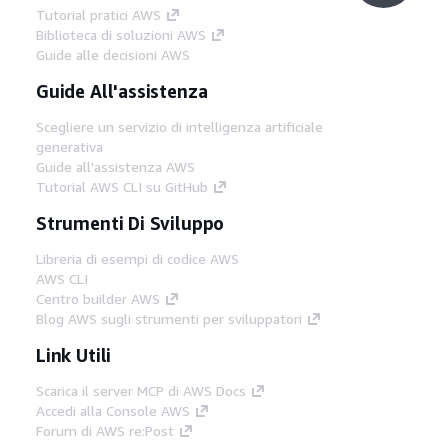
Tutorial pratici AWS
Biblioteca di soluzioni AWS
Guide alle decisioni AWS
Guide All'assistenza
Scegliere un servizio di intelligenza artificiale
generativa
Guide all'assistenza AWS
Tutorial AWS CLI su GitHub
Strumenti Di Sviluppo
Libreria di esempi di codice AWS
AWS CLI
Centro builder AWS
Blog AWS sugli strumenti per sviluppatori
Link Utili
Scarica il server MCP di AWS Docs
Accedi alla Console AWS
Forum di AWS re:Post