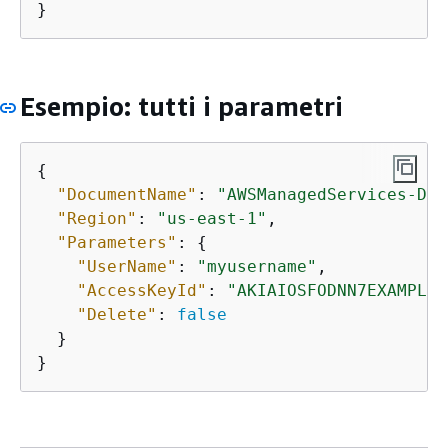
}
Esempio: tutti i parametri
{
"DocumentName"
: 
"AWSManagedServices-Dea
"Region"
: 
"us-east-1"
,

"Parameters"
: 
{
"UserName"
: 
"myusername"
,

"AccessKeyId"
: 
"AKIAIOSFODNN7EXAMPLE"
"Delete"
: 
false
  }

}