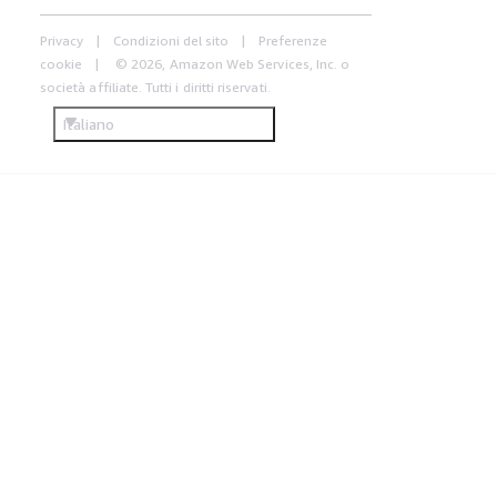
Privacy
Condizioni del sito
Preferenze
cookie
© 2026, Amazon Web Services, Inc. o
società affiliate. Tutti i diritti riservati.
Italiano