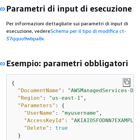
Parametri di input di esecuzione
Per informazioni dettagliate sui parametri di input di
esecuzione, vedere
Schema per il tipo di modifica ct-
37qquo9wbpa8x
.
Esempio: parametri obbligatori
{
"DocumentName"
: 
"AWSManagedServices-Dea
"Region"
: 
"us-east-1"
,

"Parameters"
: 
{
"UserName"
: 
"myusername"
,

"AccessKeyId"
: 
"AKIAIOSFODNN7EXAMPLE"
"Delete"
: 
true
  }
