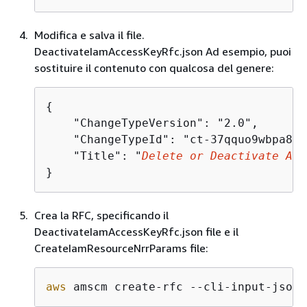
Modifica e salva il file.
DeactivateIamAccessKeyRfc.json Ad esempio, puoi
sostituire il contenuto con qualcosa del genere:
{
    "ChangeTypeVersion": "2.0",

    "ChangeTypeId": "ct-37qquo9wbpa8x",
    "Title": "
Delete or Deactivate Acc
}
Crea la RFC, specificando il
DeactivateIamAccessKeyRfc.json file e il
CreateIamResourceNrrParams file:
aws
 amscm create-rfc --cli-input-json 