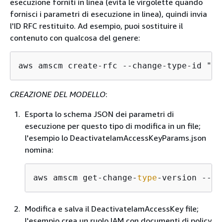
esecuzione forniti in linea (evita le virgolette quando
fornisci i parametri di esecuzione in linea), quindi invia
l'ID RFC restituito. Ad esempio, puoi sostituire il
contenuto con qualcosa del genere:
aws amscm create-rfc --change-type-id "ct
CREAZIONE DEL MODELLO
:
Esporta lo schema JSON dei parametri di
esecuzione per questo tipo di modifica in un file;
l'esempio lo DeactivateIamAccessKeyParams.json
nomina:
aws amscm get-change-
type
-version --ch
Modifica e salva il DeactivateIamAccessKey file;
l'esempio crea un ruolo IAM con documenti di policy