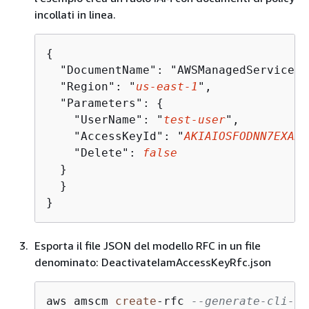
incollati in linea.
{
  "DocumentName": "AWSManagedServices-
  "Region": "
us-east-1
",

  "Parameters": 
{
    "UserName": "
test-user
",

    "AccessKeyId": "
AKIAIOSFODNN7EXAMP
    "Delete": 
false
  }

  }

}
Esporta il file JSON del modello RFC in un file
denominato: DeactivateIamAccessKeyRfc.json
aws amscm 
create
-
rfc 
--generate-cli-sk