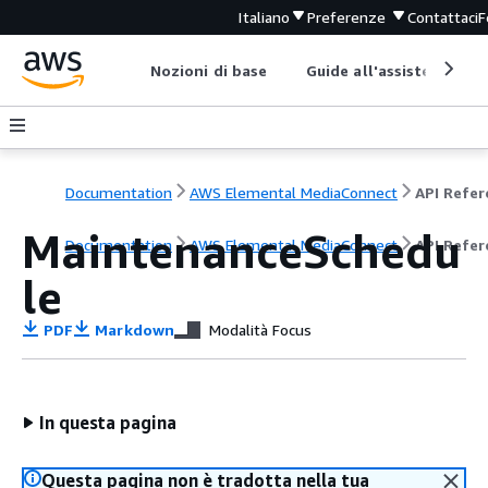
Italiano
Preferenze
Contattaci
F
Nozioni di base
Guide all'assistenza
Documentation
AWS Elemental MediaConnect
MaintenanceSchedu
Documentation
AWS Elemental MediaConnect
API Refer
le
PDF
Markdown
Modalità Focus
In questa pagina
Questa pagina non è tradotta nella tua