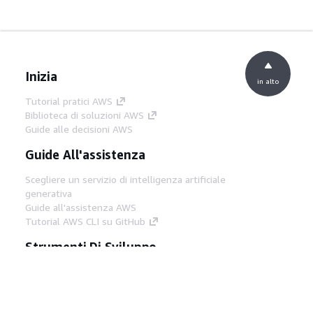
Inizia
in alto
Tutorial pratici AWS
Biblioteca di soluzioni AWS
Guide alle decisioni AWS
Guide All'assistenza
Scegliere un servizio di intelligenza artificiale
generativa
Guide all'assistenza AWS
Tutorial AWS CLI su GitHub
Strumenti Di Sviluppo
Libreria di esempi di codice AWS
AWS CLI
Centro builder AWS