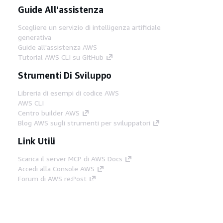
Guide All'assistenza
Scegliere un servizio di intelligenza artificiale
generativa
Guide all'assistenza AWS
Tutorial AWS CLI su GitHub
Strumenti Di Sviluppo
Libreria di esempi di codice AWS
AWS CLI
Centro builder AWS
Blog AWS sugli strumenti per sviluppatori
Link Utili
Scarica il server MCP di AWS Docs
Accedi alla Console AWS
Forum di AWS re:Post
Privacy
Condizioni del sito
Preferenze
cookie
© 2026, Amazon Web Services, Inc. o