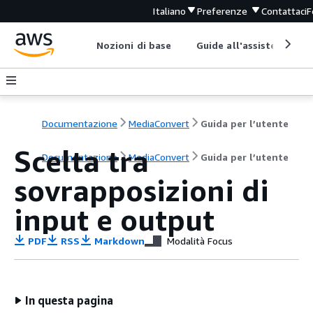
Italiano
Preferenze
Contattaci
F
Nozioni di base
Guide all'assistenza
Documentazione
MediaConvert
Guida per l’utente
Scelta tra
Documentazione
MediaConvert
Guida per l’utente
sovrapposizioni di
input e output
PDF
RSS
Markdown
Modalità Focus
In questa pagina