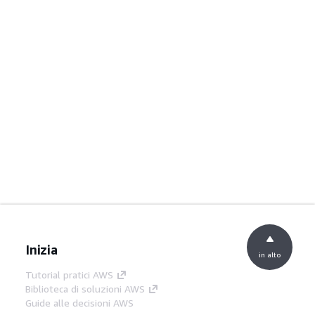
Inizia
in alto
Tutorial pratici AWS
Biblioteca di soluzioni AWS
Guide alle decisioni AWS