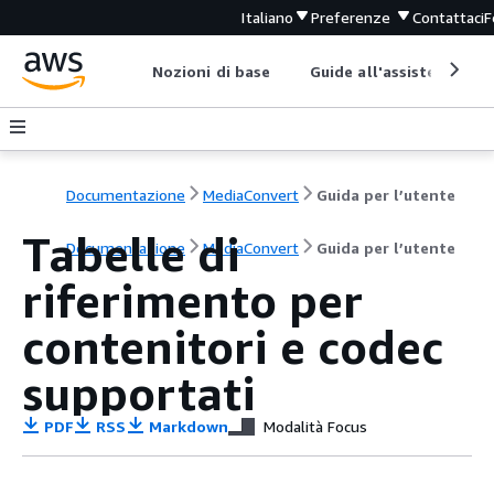
Italiano
Preferenze
Contattaci
F
Nozioni di base
Guide all'assistenza
Documentazione
MediaConvert
Guida per l’utente
Tabelle di
Documentazione
MediaConvert
Guida per l’utente
riferimento per
contenitori e codec
supportati
PDF
RSS
Markdown
Modalità Focus