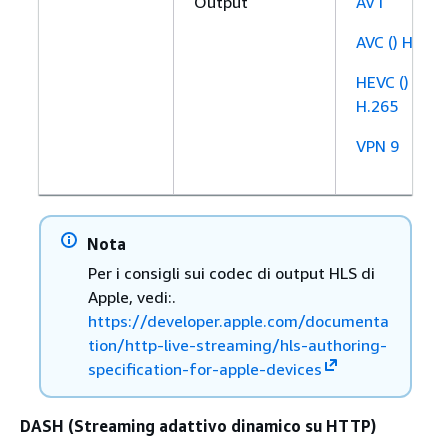
Output
AV1
AVC () H.264
HEVC ()
H.265
VPN 9
Nota
Per i consigli sui codec di output HLS di
Apple, vedi:.
https://developer.apple.com/documenta
tion/http-live-streaming/hls-authoring-
specification-for-apple-devices
DASH (Streaming adattivo dinamico su HTTP)