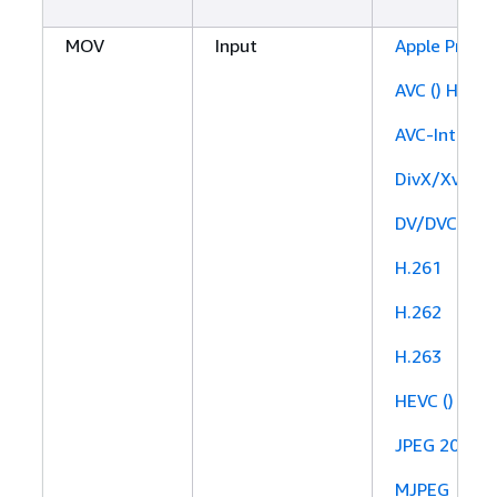
MOV
Input
Apple ProRe
AVC () H.264
AVC-Intra
DivX/Xvid
DV/DVCPRO
H.261
H.262
H.263
HEVC () H.26
JPEG 2000 (
MJPEG