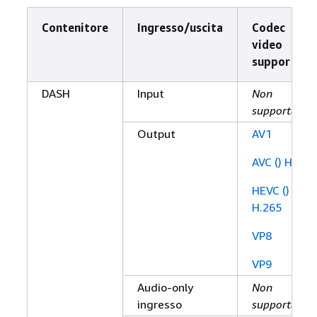
Contenitore
Ingresso/uscita
Codec
video
supportato
DASH
Input
Non
supportato
Output
AV1
AVC () H.264
HEVC ()
H.265
VP8
VP9
Audio-only
Non
ingresso
supportato