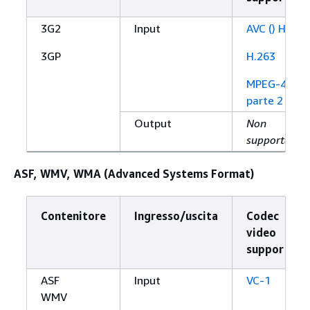
3G2
Input
AVC () H.264
3GP
H.263
MPEG-4
parte 2
Output
Non
supportato
ASF, WMV, WMA (Advanced Systems Format)
Contenitore
Ingresso/uscita
Codec
video
supportato
ASF
Input
VC-1
WMV