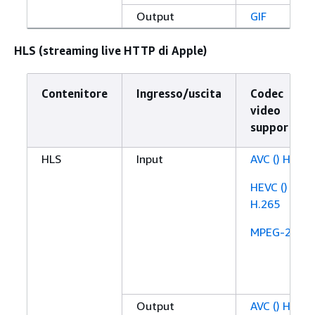
Output
GIF
HLS (streaming live HTTP di Apple)
Contenitore
Ingresso/uscita
Codec
video
supportato
HLS
Input
AVC () H.264
HEVC ()
H.265
MPEG-2
Output
AVC () H.264