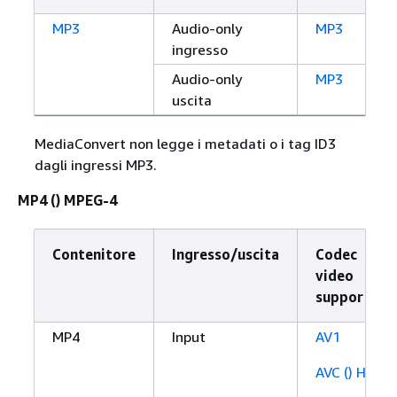
MP3
Audio-only
MP3
ingresso
Audio-only
MP3
uscita
MediaConvert non legge i metadati o i tag ID3
dagli ingressi MP3.
MP4 () MPEG-4
Contenitore
Ingresso/uscita
Codec
video
supportato
MP4
Input
AV1
AVC () H.264