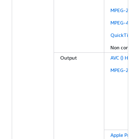
MPEG-2
MPEG-4 part
QuickTime
Non compre
Output
AVC () H.264
MPEG-2
Apple ProRe