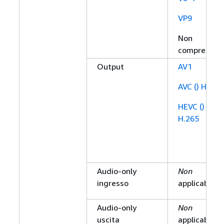
VP9
Non
compresso
Output
AV1
AVC () H.264
HEVC ()
H.265
Audio-only
Non
ingresso
applicabile
Audio-only
Non
uscita
applicabile