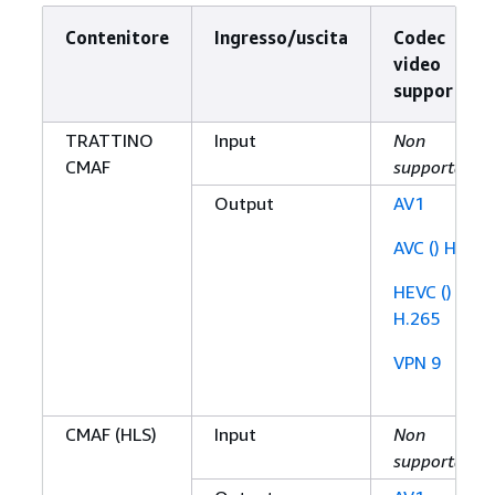
Contenitore
Ingresso/uscita
Codec
video
supportato
TRATTINO
Input
Non
CMAF
supportato
Output
AV1
AVC () H.264
HEVC ()
H.265
VPN 9
CMAF (HLS)
Input
Non
supportato