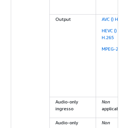
Output
AVC () H.264
HEVC ()
H.265
MPEG-2
Audio-only
Non
ingresso
applicabile
Audio-only
Non