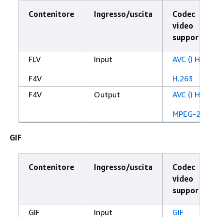
Contenitore
Ingresso/uscita
Codec
video
supportato
FLV
Input
AVC () H.264
F4V
H.263
F4V
Output
AVC () H.264
MPEG-2
GIF
Contenitore
Ingresso/uscita
Codec
video
supportato
GIF
Input
GIF