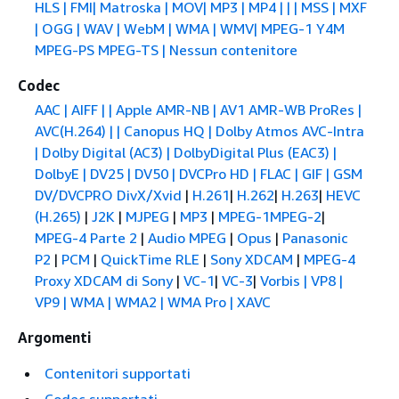
HLS | FMI| Matroska | MOV| MP3 | MP4 | | | MSS | MXF
| OGG | WAV | WebM | WMA | WMV| MPEG-1 Y4M
MPEG-PS MPEG-TS
| Nessun contenitore
Codec
AAC
| AIFF | | Apple AMR-NB | AV1 AMR-WB ProRes |
AVC(H.264) | | Canopus HQ | Dolby Atmos AVC-Intra
| Dolby Digital (AC3) | DolbyDigital Plus (EAC3) |
DolbyE | DV25 | DV50 | DVCPro HD | FLAC | GIF | GSM
DV/DVCPRO DivX/Xvid
|
H.261
|
H.262
|
H.263
|
HEVC
(H.265)
|
J2K
|
MJPEG
|
MP3
|
MPEG-1MPEG-2
|
MPEG-4 Parte 2
|
Audio MPEG
|
Opus
|
Panasonic
P2
|
PCM
|
QuickTime RLE
|
Sony XDCAM
|
MPEG-4
Proxy XDCAM di Sony
|
VC-1
|
VC-3
|
Vorbis | VP8 |
VP9 | WMA | WMA2 | WMA Pro | XAVC
Argomenti
Contenitori supportati