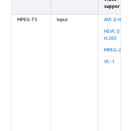
supportato
MPEG-TS
Input
AVC () H.264
HEVC ()
H.265
MPEG-2
VC-1