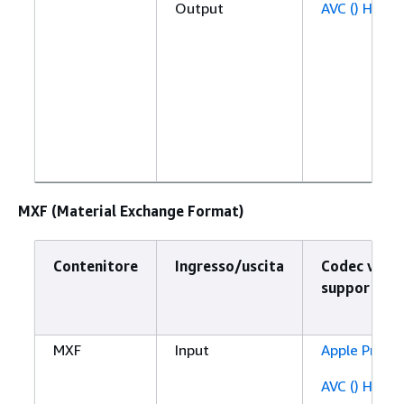
Output
AVC () H.264
MXF (Material Exchange Format)
Contenitore
Ingresso/uscita
Codec vide
supportato
MXF
Input
Apple ProRe
AVC () H.264