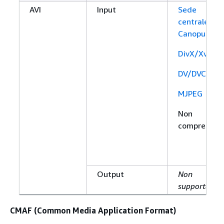
AVI
Input
Sede
centrale di
Canopus
DivX/Xvid
DV/DVCPRO
MJPEG
Non
compresso
Output
Non
supportato
CMAF (Common Media Application Format)