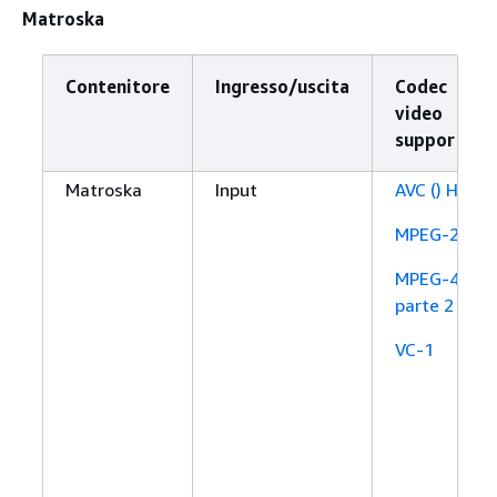
Matroska
Contenitore
Ingresso/uscita
Codec
video
supportato
Matroska
Input
AVC () H.264
MPEG-2
MPEG-4
parte 2
VC-1